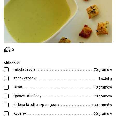
0
Składniki
młoda cebula
70 gramów
ząbek czosnku
1 sztuka
oliwa
10 gramów
groszek mrożony
70 gramów
zielona fasolka szparagowa
130 gramów
koperek
20 gramów