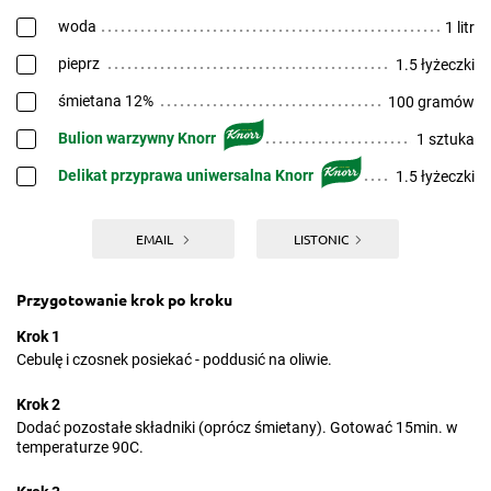
woda
1 litr
pieprz
1.5 łyżeczki
śmietana 12%
100 gramów
Bulion warzywny Knorr
1 sztuka
Delikat przyprawa uniwersalna Knorr
1.5 łyżeczki
EMAIL
LISTONIC
Przygotowanie krok po kroku
Krok 1
Cebulę i czosnek posiekać - poddusić na oliwie.
Krok 2
Dodać pozostałe składniki (oprócz śmietany). Gotować 15min. w
temperaturze 90C.