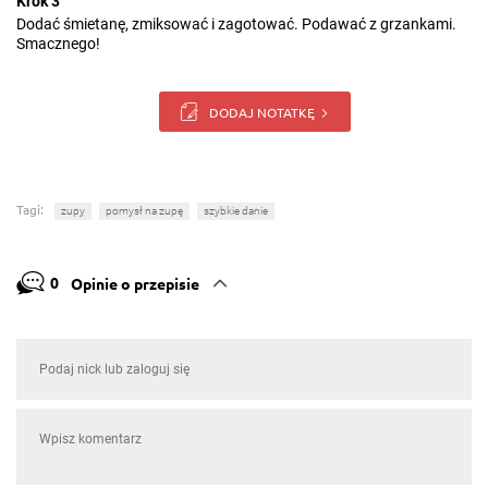
Krok 3
Dodać śmietanę, zmiksować i zagotować. Podawać z grzankami.
Smacznego!
DODAJ NOTATKĘ
Tagi:
zupy
pomysł na zupę
szybkie danie
0
Opinie o przepisie