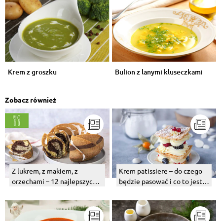
Krem z groszku
Bulion z lanymi kluseczkami
Zobacz również
Z lukrem, z makiem, z
Krem patissiere – do czego
orzechami – 12 najlepszych
będzie pasować i co to jest?
przepisów na wielkanocne
Jak wygląda oryginalny
babki.
przepis?