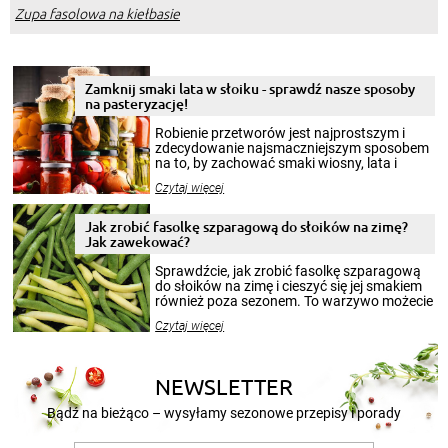
Zupa fasolowa na kiełbasie
Zamknij smaki lata w słoiku - sprawdź nasze sposoby
na pasteryzację!
Robienie przetworów jest najprostszym i
zdecydowanie najsmaczniejszym sposobem
na to, by zachować smaki wiosny, lata i
jesieni na dłużej. Można robić setki zdjęć
Czytaj więcej
krajobrazów, by cieszyć nimi oko w sezonie
zimowym, ale to smaczny posiłek pozwoli w
pełni poczuć atmosferę cieplejszych
Jak zrobić fasolkę szparagową do słoików na zimę?
miesięcy. Przygotowanie słoików ze
Jak zawekować?
smakowitą zawartością musi obejmować
patenty, które pozwolą zachować świeżość
Sprawdźcie, jak zrobić fasolkę szparagową
przetworów.
do słoików na zimę i cieszyć się jej smakiem
również poza sezonem. To warzywo możecie
wekować na wiele sposobów. Wykorzystajcie
Czytaj więcej
nasze propozycje!
NEWSLETTER
Bądź na bieżąco – wysyłamy sezonowe przepisy i porady