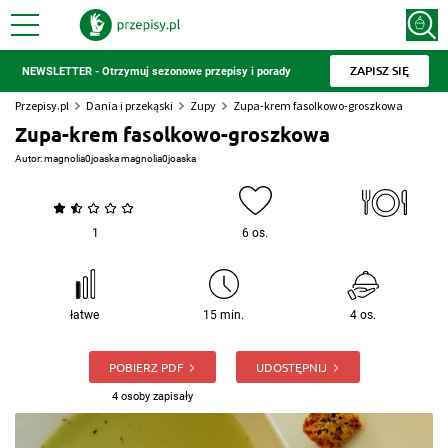
ZAPISZ SIĘ
NEWSLETTER - Otrzymuj sezonowe przepisy i porady
Przepisy.pl
Dania i przekąski
Zupy
Zupa-krem fasolkowo-groszkowa
Zupa-krem fasolkowo-groszkowa
Autor:
magnolia0joaska magnolia0joaska
1
6 os.
łatwe
15 min.
4 os.
POBIERZ PDF
UDOSTĘPNIJ
4 osoby zapisały