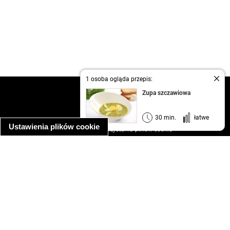
1 osoba ogląda przepis:
kontakt
Zupa szczawiowa
regulamin
informacja o prywatności
30 min.
łatwe
Ustawienia plików cookie
informacja o wykorzystaniu plików cookie
ułatwienia dostępu
Najpopularniejsze przepisy
spaghetti bolognese
makaron z kurczakiem w sosie śmietanowym
kanapka z indykiem
ratatouille