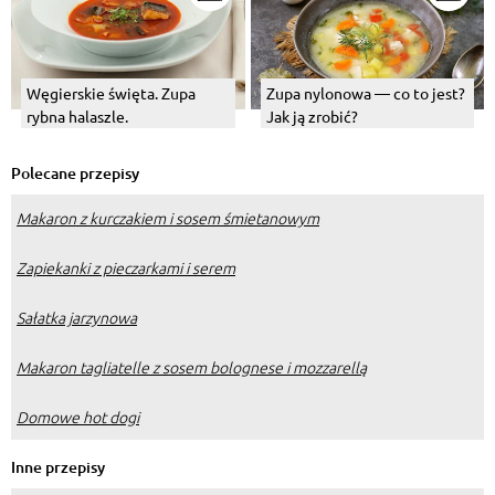
Węgierskie święta. Zupa
Zupa nylonowa — co to jest?
rybna halaszle.
Jak ją zrobić?
Polecane przepisy
Makaron z kurczakiem i sosem śmietanowym
Zapiekanki z pieczarkami i serem
Sałatka jarzynowa
Makaron tagliatelle z sosem bolognese i mozzarellą
Domowe hot dogi
Inne przepisy