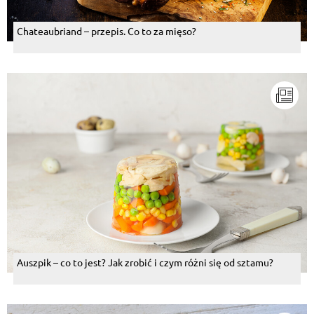
Chateaubriand – przepis. Co to za mięso?
Auszpik – co to jest? Jak zrobić i czym różni się od sztamu?