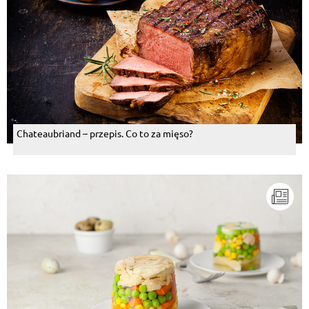
Jarek Surynt
, 04.01.2019
ile mleka wlać?
Odpowiedz
Malwina Celemer
, 04.11.2018
super. Dla osub co nspewno mają wszystkie
produkty.
Odpowiedz
Chateaubriand – przepis. Co to za mięso?
Sławomir Włoszyński
, 01.05.2018
Jeszcze dobrze nie wiedziałem gdzie Ameryka leży,a
już jadłem,a teraz robię te placuszki nazywane po
prostu z jabłkami.Przecież syrop klonowy jest tu
całkowicie zbędny.I żadnego proszku!Dodaję żółtka
ze smnietanką i na koniec pianę z białek.
Odpowiedz
Alicja Ma.
, 12.04.2017
szkoda, że z proszku....
Odpowiedz