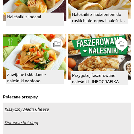
Naleśniki z nadzieniem do
Naleśniki z lodami
ruskich pierogów i naleśniki
ze szpinakiem i serem.
Zawijane i składane -
Przygotuj faszerowane
naleśniki na słono
naleśniki - INFOGRAFIKA
Polecane przepisy
Klasyczny Mac’n Cheese
Domowe hot dogi