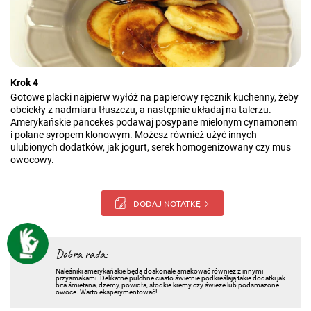
Krok 4
Gotowe placki najpierw wyłóż na papierowy ręcznik kuchenny, żeby
obciekły z nadmiaru tłuszczu, a następnie układaj na talerzu.
Amerykańskie pancekes podawaj posypane mielonym cynamonem
i polane syropem klonowym. Możesz również użyć innych
ulubionych dodatków, jak jogurt, serek homogenizowany czy mus
owocowy.
DODAJ NOTATKĘ
Dobra rada:
Naleśniki amerykańskie będą doskonale smakować również z innymi
przysmakami. Delikatne pulchne ciasto świetnie podkreślają takie dodatki jak
bita śmietana, dżemy, powidła, słodkie kremy czy świeże lub podsmażone
owoce. Warto eksperymentować!