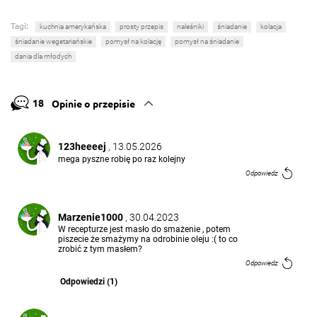
Tagi:
kuchnia amerykańska
prosty przepis
naleśniki
śniadanie
kolacja
śniadanie wegetariańskie
pomysł na kolację
pomysł na śniadanie
dania dla młodych
18
Opinie o przepisie
123heeeej
, 13.05.2026
mega pyszne robię po raz kolejny
Odpowiedz
Marzenie1000
, 30.04.2023
W recepturze jest masło do smażenie , potem
piszecie że smażymy na odrobinie oleju :( to co
zrobić z tym masłem?
Odpowiedz
Odpowiedzi (1)