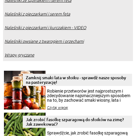
Naleśniki z pieczarkami i serem feta
Naleśniki z pieczarkami i kurczakiem - VIDEO
Naleśniki owsiane z twarogiem i orzechami
Wrapy gryczane
Zamknij smaki lata w słoiku - sprawdź nasze sposoby
na pasteryzację!
Robienie przetworów jest najprostszym i
zdecydowanie najsmaczniejszym sposobem
na to, by zachować smaki wiosny, lata i
jesieni na dłużej. Można robić setki zdjęć
Czytaj więcej
krajobrazów, by cieszyć nimi oko w sezonie
zimowym, ale to smaczny posiłek pozwoli w
pełni poczuć atmosferę cieplejszych
Jak zrobić fasolkę szparagową do słoików na zimę?
miesięcy. Przygotowanie słoików ze
Jak zawekować?
smakowitą zawartością musi obejmować
patenty, które pozwolą zachować świeżość
Sprawdźcie, jak zrobić fasolkę szparagową