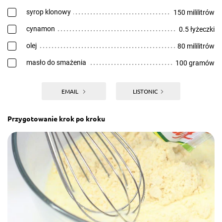
syrop klonowy
150 mililitrów
cynamon
0.5 łyżeczki
olej
80 mililitrów
masło do smażenia
100 gramów
EMAIL
LISTONIC
Przygotowanie krok po kroku