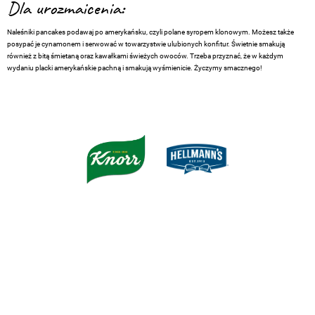
Dla urozmaicenia:
Naleśniki pancakes podawaj po amerykańsku, czyli polane syropem klonowym. Możesz także
posypać je cynamonem i serwować w towarzystwie ulubionych konfitur. Świetnie smakują
również z bitą śmietaną oraz kawałkami świeżych owoców. Trzeba przyznać, że w każdym
wydaniu placki amerykańskie pachną i smakują wyśmienicie. Życzymy smacznego!