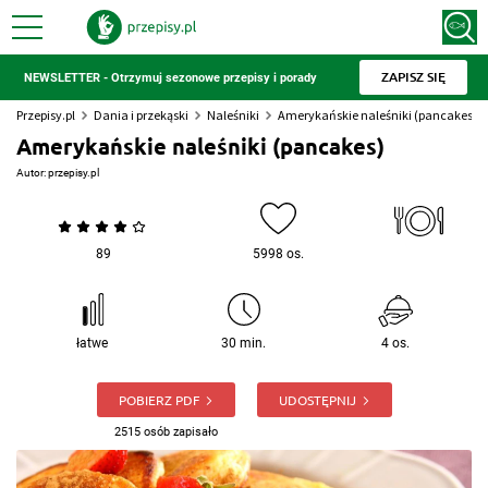
ZAPISZ SIĘ
NEWSLETTER - Otrzymuj sezonowe przepisy i porady
Przepisy.pl
Dania i przekąski
Naleśniki
Amerykańskie naleśniki (pancakes)
Amerykańskie naleśniki (pancakes)
Autor:
przepisy.pl
89
5998 os.
łatwe
30 min.
4 os.
POBIERZ PDF
UDOSTĘPNIJ
2515 osób zapisało