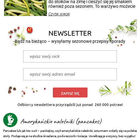
przetworów.
do słoików na zimę i cieszyć się jej smakiem
również poza sezonem. To warzywo możecie
wekować na wiele sposobów. Wykorzystajcie
Czytaj więcej
nasze propozycje!
NEWSLETTER
Bądź na bieżąco – wysyłamy sezonowe przepisy i porady
ZAPISZ SIĘ
Odbiorcy newslettera przyrządzili już ponad
260 000 potraw!
Amerykańskie naleśniki (pancakes)
Pancakes lub jak kto woli – pankejksy, czyli amerykańskie naleśniki, szturmem wdarły się na polskie
stoły. Podaje się je na słodkie śniadania, podwieczorki i kolacje. Uwielbiają je wszyscy, bez wyjątku!