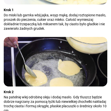
Krok 1
Do miski lub garnka wbij jajka, wsyp mąkę, dodaj roztopione masło,
proszek do pieczenia, cukier oraz mleko. Całość wymieszaj
dokładnie trzepaczką lub mikserem tak, by ciasto było gładkie i nie
zawierało żadnych grudek.
Krok 2
Na patelnię wlej odrobinę oleju i dodaj masło. Gdy tłuszcz będzie
dobrze nagrzany za pomocą łyżki lub niewielkiej chochelki nakładaj
trochę ciasta i formuj okrągłe, płaskie placuszki o średnicy około 10
cm.