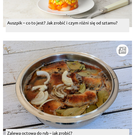
Auszpik – co to jest? Jak zrobić i czym różni się od sztamu?
Zalewa octowa do ryb – jak zrobić?