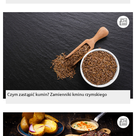
dwóch stron . Przkłady dekoracju : pół banana, miód
i wiórki kokosowe lub jak kto lubi :)
Odpowiedz
Mateusz Solnica
, 13.03.2020
Pyszne!
Odpowiedz
Beata Ngatsimi Betayene
, 16.02.2020
Zredukowałam ilość rozgrzanego masła o połowę i
proszku do pieczenia też dałam mniej. Syrop
klonowy zbędny. Ja podałam z marmoladą z czarnej
porzeczki. Fajne też z powidłami. No uciecha dla
podniebienia, ale z umiarem ponieważ niezbyt fit. Ale
co tam... Raz kiedyś można sobie trochę pofolgować
Odpowiedz
Czym zastąpić kumin? Zamienniki kminu rzymskiego
zbigniew witczak
, 19.03.2019
Mnie zawsze smakują i zawsze się udają są
wspaniałe. Dobra wyżerka ale z umiarem.
Odpowiedz