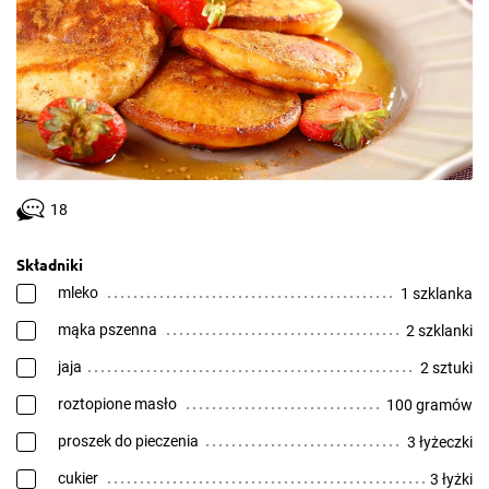
18
Składniki
mleko
1 szklanka
mąka pszenna
2 szklanki
jaja
2 sztuki
roztopione masło
100 gramów
proszek do pieczenia
3 łyżeczki
cukier
3 łyżki