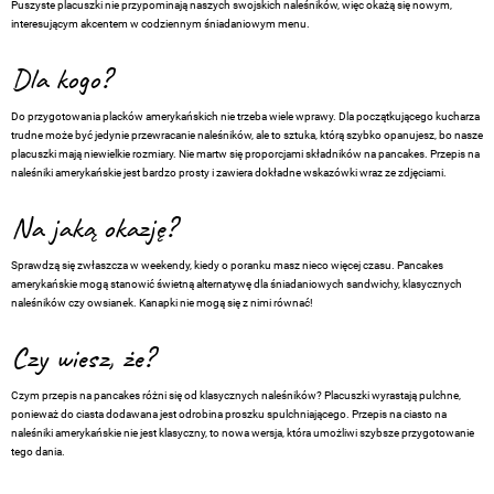
Puszyste placuszki nie przypominają naszych swojskich naleśników, więc okażą się nowym,
interesującym akcentem w codziennym śniadaniowym menu.
Dla kogo?
Do przygotowania placków amerykańskich nie trzeba wiele wprawy. Dla początkującego kucharza
trudne może być jedynie przewracanie naleśników, ale to sztuka, którą szybko opanujesz, bo nasze
placuszki mają niewielkie rozmiary. Nie martw się proporcjami składników na pancakes. Przepis na
naleśniki amerykańskie jest bardzo prosty i zawiera dokładne wskazówki wraz ze zdjęciami.
Na jaką okazję?
Sprawdzą się zwłaszcza w weekendy, kiedy o poranku masz nieco więcej czasu. Pancakes
amerykańskie mogą stanowić świetną alternatywę dla śniadaniowych sandwichy, klasycznych
naleśników czy owsianek. Kanapki nie mogą się z nimi równać!
Czy wiesz, że?
Czym przepis na pancakes różni się od klasycznych naleśników? Placuszki wyrastają pulchne,
ponieważ do ciasta dodawana jest odrobina proszku spulchniającego. Przepis na ciasto na
naleśniki amerykańskie nie jest klasyczny, to nowa wersja, która umożliwi szybsze przygotowanie
tego dania.