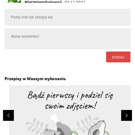
NieUmiemGotować
, 04.11.2021
Robię je pierwszy raz trzymajcie za mnie kciuki
Odpowiedz
Skarbusiowa Monia
, 28.07.2020
Robił je już kilka razy i są rewelacyjne
Odpowiedz
DODAJ
Alice Alice
, 16.07.2020
Najlepsze
Odpowiedz
Przepisy w Waszym wykonaniu
Skarbusiowa Monia
, 10.07.2020
Bardzo dobry przepis ale ja nie dodaje cynamonu, bo
nie lubię
Odpowiedz
siemaneczko mordeczko
, 29.06.2020
Ile to ma kalorii?