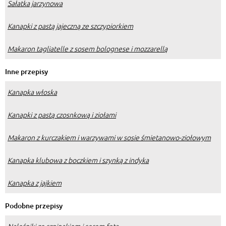
Sałatka jarzynowa
Kanapki z pastą jajeczną ze szczypiorkiem
Makaron tagliatelle z sosem bolognese i mozzarellą
Inne przepisy
Kanapka włoska
Kanapki z pastą czosnkową i ziołami
Makaron z kurczakiem i warzywami w sosie śmietanowo-ziołowym
Kanapka klubowa z boczkiem i szynką z indyka
Kanapka z jajkiem
Podobne przepisy
Naleśniki ze szpinakiem i serem feta