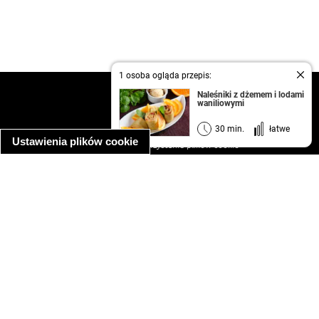
1 osoba ogląda przepis:
kontakt
Naleśniki z dżemem i lodami
waniliowymi
regulamin
informacja o prywatności
30 min.
łatwe
Ustawienia plików cookie
informacja o wykorzystaniu plików cookie
ułatwienia dostępu
Najpopularniejsze przepisy
spaghetti bolognese
makaron z kurczakiem w sosie śmietanowym
kanapka z indykiem
ratatouille
lahmacun
mac and cheese