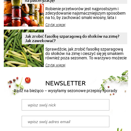
na pasteryzację!
Robienie przetworów jest najprostszym i
zdecydowanie najsmaczniejszym sposobem
na to, by zachować smaki wiosny, lata i
jesieni na dłużej. Można robić setki zdjęć
Czytaj więcej
krajobrazów, by cieszyć nimi oko w sezonie
zimowym, ale to smaczny posiłek pozwoli w
pełni poczuć atmosferę cieplejszych
Jak zrobić fasolkę szparagową do słoików na zimę?
miesięcy. Przygotowanie słoików ze
Jak zawekować?
smakowitą zawartością musi obejmować
patenty, które pozwolą zachować świeżość
Sprawdźcie, jak zrobić fasolkę szparagową
przetworów.
do słoików na zimę i cieszyć się jej smakiem
również poza sezonem. To warzywo możecie
wekować na wiele sposobów. Wykorzystajcie
Czytaj więcej
nasze propozycje!
NEWSLETTER
Bądź na bieżąco – wysyłamy sezonowe przepisy i porady