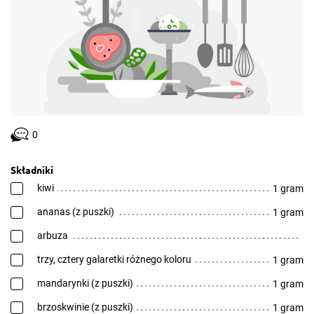
0
Składniki
kiwi
1 gram
ananas (z puszki)
1 gram
arbuza
trzy, cztery galaretki różnego koloru
1 gram
mandarynki (z puszki)
1 gram
brzoskwinie (z puszki)
1 gram