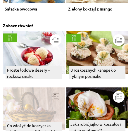
Sałatka owocowa
Zielony koktajl z mango
Zobacz również
Proste lodowe desery –
8 rozkosznych kanapek o
rozkosz smaku
rybnym posmaku
Jak zrobić jajko w koszulce?
Co włożyć do koszyczka
Jak je ugotować?