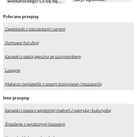
wielkanocnego? Co się daje
do święconki?
Polecane przepisy
Zapiekanki z pieczarkami i serem
Domowe hot dogi
Kanapki z pastą jajeczną ze szczypiorkiem
Lasagne
Makaron tagliatelle z sosem bolognese i mozzarellą
Inne przepisy
Kanapki z pastą z wędzonej makreli z papryką i kukurydzą
Śniadanie z wędzonym łososiem