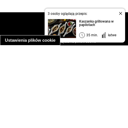
3 osoby oglądają przepis:
kontakt
Kaszanka grillowana w
papilotach
regulamin
informacja o prywatności
35 min.
łatwe
Ustawienia plików cookie
informacja o wykorzystaniu plików cookie
ułatwienia dostępu
Najpopularniejsze przepisy
spaghetti bolognese
makaron z kurczakiem w sosie śmietanowym
kanapka z indykiem
ratatouille
lahmacun
mac and cheese
zupa minestrone
cannelloni ze szpinakiem i ricottą