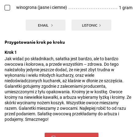
winogrona (jasne i ciemne)
1 gram
EMAIL
LISTONIC
Przygotowanie krok po kroku
Krok 1
Jak widać po składnikach, sałatka jest bardzo, ale to bardzo
owocowa i kolorowa, a przede wszystkim – zdrowa. Do tego
należałoby jedynie jeszcze dodać, że nie jest zbyt trudna w
wykonaniu i wielu młodych kucharzy, oraz wiele
niedoświadczonych kucharek, aż klaśnie w dłonie ze szczęścia.
Galaretki gotujemy zgodnie z zaleceniami producenta,
umieszczonymi z tyłu opakowania. Kroimy je w kostkę. Owoce
kroimy na niewielkie kawałki, a arbuza wybieramy łyżką i kroimy. Ze
skórki wycinamy nożem koszyk. Wszystkie owoce mieszamy
razem. Galaretki mieszamy z owocami. Najlepiej robić to od razu
przed podaniem. Sałatkę owocową przekładamy do arbuza i
podajemy. Smacznego!