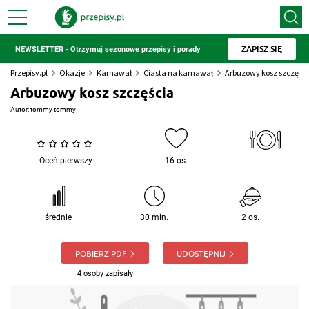
ZAPISZ SIĘ
NEWSLETTER - Otrzymuj sezonowe przepisy i porady
Przepisy.pl
Okazje
Karnawał
Ciasta na karnawał
Arbuzowy kosz szczęśc
Arbuzowy kosz szczęścia
Autor:
tommy tommy
Oceń pierwszy
16 os.
średnie
30 min.
2 os.
POBIERZ PDF
UDOSTĘPNIJ
4 osoby zapisały