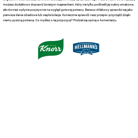
możesz dodatkowo doprawić świeżym majerankiem, który nie tylko podkreśli jej walory smakowe,
ale również wpłynie pozytywnie na wygląd gotowej potrawy. Barszcz chlebowy sprawdzi się jako
pierwsze danie obiadowe lub ciepła kolacja. Koniecznie sprawdź nasz przepis i przyrządź dzięki
niemu pyszną potrawę. Co myślisz o tej propozycji? Podziel się opinią w komentarzu.