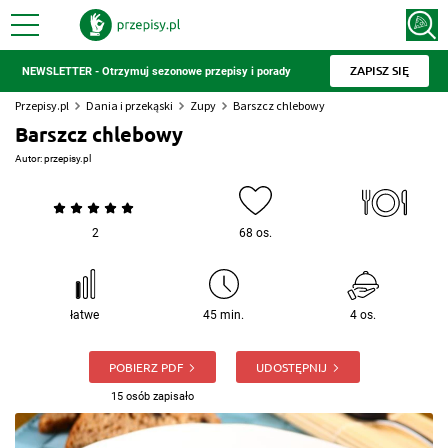
ZAPISZ SIĘ
NEWSLETTER - Otrzymuj sezonowe przepisy i porady
Przepisy.pl
Dania i przekąski
Zupy
Barszcz chlebowy
Barszcz chlebowy
Autor:
przepisy.pl
2
68 os.
łatwe
45 min.
4 os.
POBIERZ PDF
UDOSTĘPNIJ
15 osób zapisało