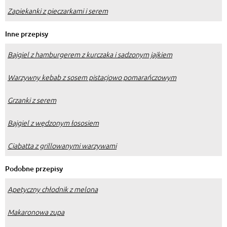
Zapiekanki z pieczarkami i serem
Inne przepisy
Bajgiel z hamburgerem z kurczaka i sadzonym jajkiem
Warzywny kebab z sosem pistacjowo pomarańczowym
Grzanki z serem
Bajgiel z wędzonym łososiem
Ciabatta z grillowanymi warzywami
Podobne przepisy
Apetyczny chłodnik z melona
Makaronowa zupa