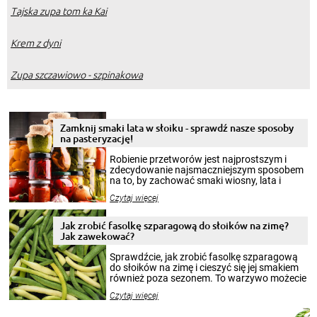
Tajska zupa tom ka Kai
Krem z dyni
Zupa szczawiowo - szpinakowa
Zamknij smaki lata w słoiku - sprawdź nasze sposoby
na pasteryzację!
Robienie przetworów jest najprostszym i
zdecydowanie najsmaczniejszym sposobem
na to, by zachować smaki wiosny, lata i
jesieni na dłużej. Można robić setki zdjęć
Czytaj więcej
krajobrazów, by cieszyć nimi oko w sezonie
zimowym, ale to smaczny posiłek pozwoli w
pełni poczuć atmosferę cieplejszych
Jak zrobić fasolkę szparagową do słoików na zimę?
miesięcy. Przygotowanie słoików ze
Jak zawekować?
smakowitą zawartością musi obejmować
patenty, które pozwolą zachować świeżość
Sprawdźcie, jak zrobić fasolkę szparagową
przetworów.
do słoików na zimę i cieszyć się jej smakiem
również poza sezonem. To warzywo możecie
wekować na wiele sposobów. Wykorzystajcie
Czytaj więcej
nasze propozycje!