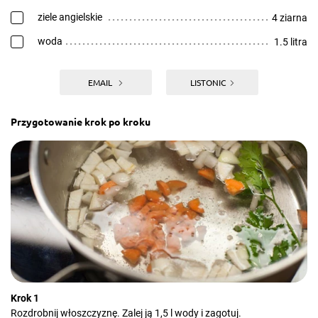
ziele angielskie
4 ziarna
woda
1.5 litra
EMAIL
LISTONIC
Przygotowanie krok po kroku
Krok 1
Rozdrobnij włoszczyznę. Zalej ją 1,5 l wody i zagotuj.