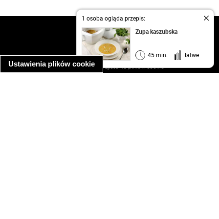
1 osoba ogląda przepis:
kontakt
Zupa kaszubska
regulamin
informacja o prywatności
45 min.
łatwe
Ustawienia plików cookie
informacja o wykorzystaniu plików cookie
ułatwienia dostępu
Najpopularniejsze przepisy
spaghetti bolognese
makaron z kurczakiem w sosie śmietanowym
kanapka z indykiem
ratatouille
lahmacun
mac and cheese
zupa minestrone
cannelloni ze szpinakiem i ricottą