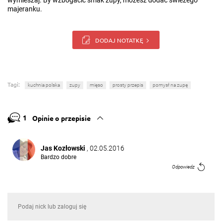
wymieszaj. By wzbogacić smak zupy, możesz dodać świeżego
majeranku.
DODAJ NOTATKĘ
Tagi:
kuchnia polska
zupy
mięso
prosty przepis
pomysł na zupę
1
Opinie o przepisie
Jas Kozłowski
, 02.05.2016
Bardzo dobre
Odpowiedz