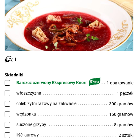
1
Składniki
Barszcz czerwony Ekspresowy Knorr
1 opakowanie
włoszczyzna
1 pęczek
chleb żytni razowy na zakwasie
300 gramów
wędzonka
150 gramów
suszone grzyby
8 gramów
liść laurowy
2 sztuki