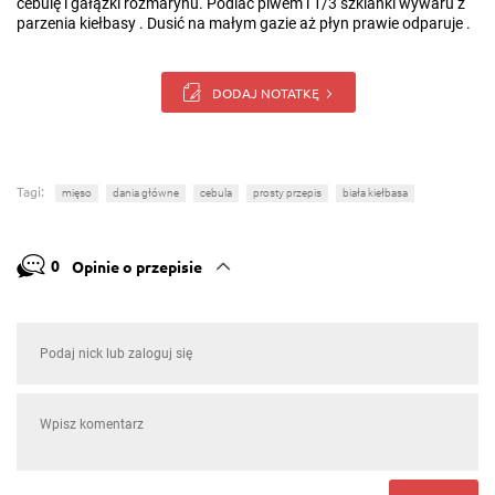
cebulę i gałązki rozmarynu. Podlać piwem i 1/3 szklanki wywaru z
parzenia kiełbasy . Dusić na małym gazie aż płyn prawie odparuje .
DODAJ NOTATKĘ
Tagi:
mięso
dania główne
cebula
prosty przepis
biała kiełbasa
0
Opinie o przepisie