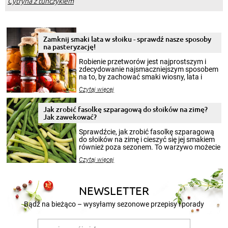
Cytryna z tuńczykiem
Zamknij smaki lata w słoiku - sprawdź nasze sposoby
na pasteryzację!
Robienie przetworów jest najprostszym i
zdecydowanie najsmaczniejszym sposobem
na to, by zachować smaki wiosny, lata i
jesieni na dłużej. Można robić setki zdjęć
Czytaj więcej
krajobrazów, by cieszyć nimi oko w sezonie
zimowym, ale to smaczny posiłek pozwoli w
pełni poczuć atmosferę cieplejszych
Jak zrobić fasolkę szparagową do słoików na zimę?
miesięcy. Przygotowanie słoików ze
Jak zawekować?
smakowitą zawartością musi obejmować
patenty, które pozwolą zachować świeżość
Sprawdźcie, jak zrobić fasolkę szparagową
przetworów.
do słoików na zimę i cieszyć się jej smakiem
również poza sezonem. To warzywo możecie
wekować na wiele sposobów. Wykorzystajcie
Czytaj więcej
nasze propozycje!
NEWSLETTER
Bądź na bieżąco – wysyłamy sezonowe przepisy i porady