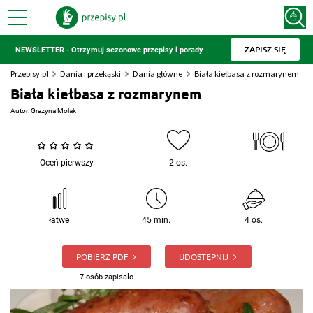
ZAPISZ SIĘ
NEWSLETTER - Otrzymuj sezonowe przepisy i porady
Przepisy.pl
Dania i przekąski
Dania główne
Biała kiełbasa z rozmarynem
Biała kiełbasa z rozmarynem
Autor:
Grażyna Molak
Oceń pierwszy
2 os.
łatwe
45 min.
4 os.
POBIERZ PDF
UDOSTĘPNIJ
7 osób zapisało