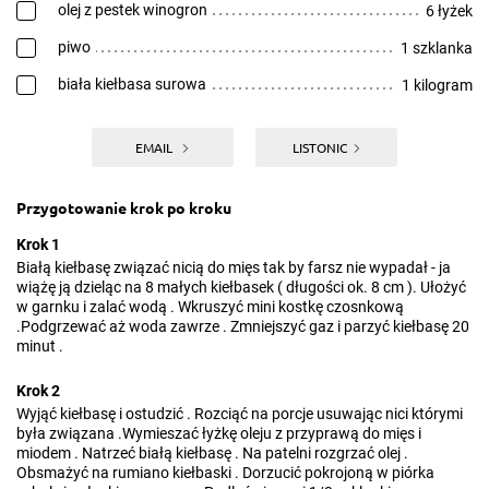
olej z pestek winogron
6 łyżek
piwo
1 szklanka
biała kiełbasa surowa
1 kilogram
EMAIL
LISTONIC
Przygotowanie krok po kroku
Krok 1
Białą kiełbasę związać nicią do mięs tak by farsz nie wypadał - ja
wiążę ją dzieląc na 8 małych kiełbasek ( długości ok. 8 cm ). Ułożyć
w garnku i zalać wodą . Wkruszyć mini kostkę czosnkową
.Podgrzewać aż woda zawrze . Zmniejszyć gaz i parzyć kiełbasę 20
minut .
Krok 2
Wyjąć kiełbasę i ostudzić . Rozciąć na porcje usuwając nici którymi
była związana .Wymieszać łyżkę oleju z przyprawą do mięs i
miodem . Natrzeć białą kiełbasę . Na patelni rozgrzać olej .
Obsmażyć na rumiano kiełbaski . Dorzucić pokrojoną w piórka