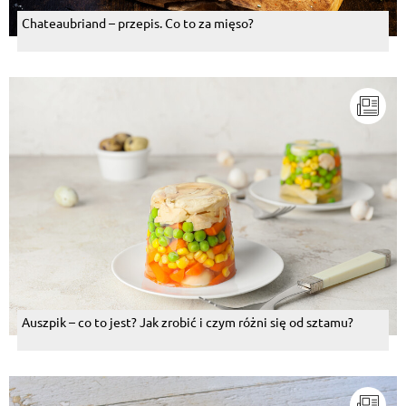
Chateaubriand – przepis. Co to za mięso?
Auszpik – co to jest? Jak zrobić i czym różni się od sztamu?