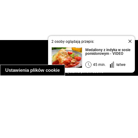
2 osoby oglądają przepis:
kontakt
Medaliony z indyka w sosie
pomidorowym - VIDEO
regulamin
informacja o prywatności
45 min.
łatwe
Ustawienia plików cookie
informacja o wykorzystaniu plików cookie
ułatwienia dostępu
Najpopularniejsze przepisy
spaghetti bolognese
makaron z kurczakiem w sosie śmietanowym
kanapka z indykiem
ratatouille
lahmacun