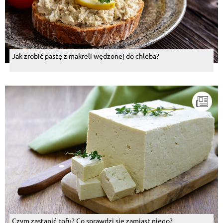
Jak zrobić pastę z makreli wędzonej do chleba?
Czym zastąpić tofu? Co sprawdzi się zamiast niego?