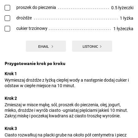
proszek do pieczenia
0.5 łyżeczki
drożdże
1 łyżka
cukier trzcinowy
1 łyżeczka
EMAIL
LISTONIC
Przygotowanie krok po kroku
Krok 1
Wymieszaj drożdże z łyżką ciepłej wody a następnie dodaj cukier i
odstaw w ciepłe miejsce na 10 minut.
Krok 2
Zmieszaj w misce mąkę, sól, proszek do pieczenia, olej, jogurt,
mleko, drożdże i wyrób ciasto -ugniataj pięściami jakieś 10 minut.
Zakryj miskę i poczekaj kwadrans aż ciasto troszkę wyrośnie.
Krok 3
Ciasto rozwałkuj na placki grube na około pół centymetra i piecz