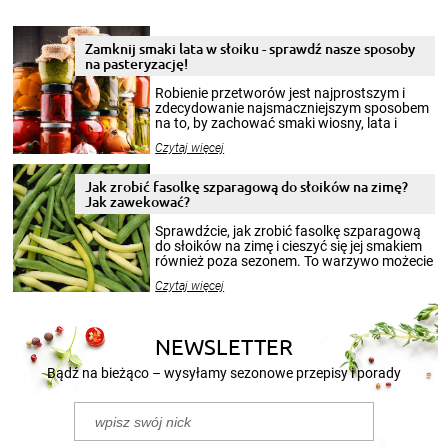
Zamknij smaki lata w słoiku - sprawdź nasze sposoby
na pasteryzację!
Robienie przetworów jest najprostszym i
zdecydowanie najsmaczniejszym sposobem
na to, by zachować smaki wiosny, lata i
jesieni na dłużej. Można robić setki zdjęć
Czytaj więcej
krajobrazów, by cieszyć nimi oko w sezonie
zimowym, ale to smaczny posiłek pozwoli w
pełni poczuć atmosferę cieplejszych
Jak zrobić fasolkę szparagową do słoików na zimę?
miesięcy. Przygotowanie słoików ze
Jak zawekować?
smakowitą zawartością musi obejmować
patenty, które pozwolą zachować świeżość
Sprawdźcie, jak zrobić fasolkę szparagową
przetworów.
do słoików na zimę i cieszyć się jej smakiem
również poza sezonem. To warzywo możecie
wekować na wiele sposobów. Wykorzystajcie
Czytaj więcej
nasze propozycje!
NEWSLETTER
Bądź na bieżąco – wysyłamy sezonowe przepisy i porady