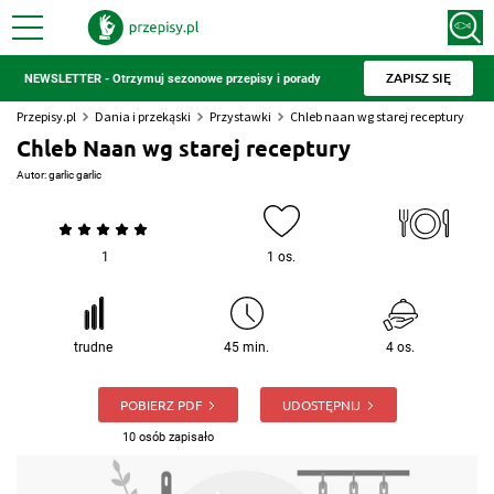
ZAPISZ SIĘ
NEWSLETTER - Otrzymuj sezonowe przepisy i porady
Przepisy.pl
Dania i przekąski
Przystawki
Chleb naan wg starej receptury
Chleb Naan wg starej receptury
Autor:
garlic garlic
1
1 os.
trudne
45 min.
4 os.
POBIERZ PDF
UDOSTĘPNIJ
10 osób zapisało