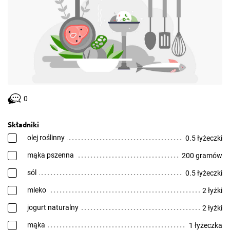
0
Składniki
olej roślinny
0.5 łyżeczki
mąka pszenna
200 gramów
sól
0.5 łyżeczki
mleko
2 łyżki
jogurt naturalny
2 łyżki
mąka
1 łyżeczka