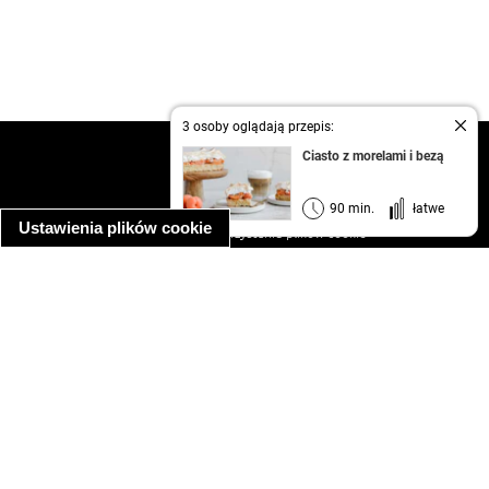
3 osoby oglądają przepis:
kontakt
Ciasto z morelami i bezą
regulamin
informacja o prywatności
90 min.
łatwe
Ustawienia plików cookie
informacja o wykorzystaniu plików cookie
ułatwienia dostępu
Najpopularniejsze przepisy
spaghetti bolognese
makaron z kurczakiem w sosie śmietanowym
kanapka z indykiem
ratatouille
lahmacun