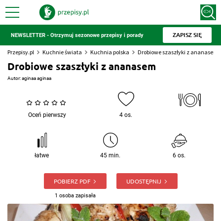
ZAPISZ SIĘ
NEWSLETTER - Otrzymuj sezonowe przepisy i porady
Przepisy.pl
Kuchnie świata
Kuchnia polska
Drobiowe szaszłyki z ananasem
Drobiowe szaszłyki z ananasem
Autor:
aginaa aginaa
Oceń pierwszy
4 os.
łatwe
45 min.
6 os.
POBIERZ PDF
UDOSTĘPNIJ
1 osoba zapisała