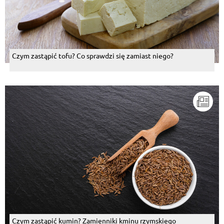
Czym zastąpić tofu? Co sprawdzi się zamiast niego?
Czym zastąpić kumin? Zamienniki kminu rzymskiego