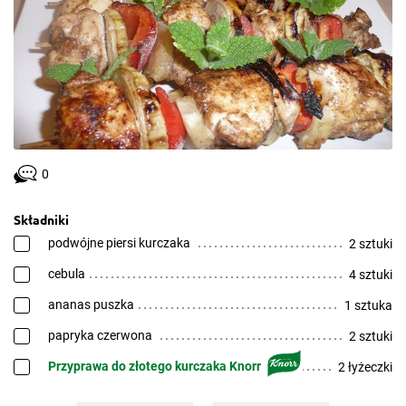
0
Składniki
podwójne piersi kurczaka
2 sztuki
cebula
4 sztuki
ananas puszka
1 sztuka
papryka czerwona
2 sztuki
Przyprawa do złotego kurczaka Knorr
2 łyżeczki