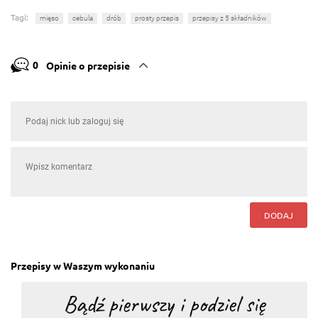
Tagi:
mięso
cebula
drób
prosty przepis
przepisy z 5 składników
0
Opinie o przepisie
DODAJ
Przepisy w Waszym wykonaniu