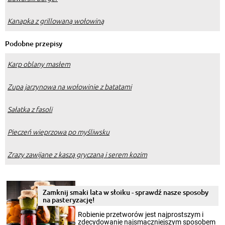
Kanapka z grillowaną wołowiną
Podobne przepisy
Karp oblany masłem
Zupa jarzynowa na wołowinie z batatami
Sałatka z fasoli
Pieczeń wieprzowa po myśliwsku
Zrazy zawijane z kaszą gryczaną i serem kozim
Zamknij smaki lata w słoiku - sprawdź nasze sposoby
na pasteryzację!
Robienie przetworów jest najprostszym i
zdecydowanie najsmaczniejszym sposobem