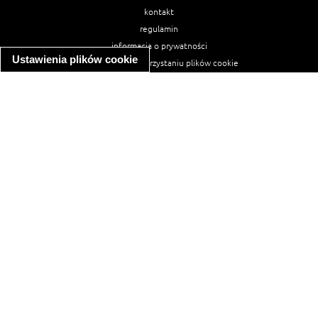
kontakt
regulamin
informacja o prywatności
Ustawienia plików cookie
informacja o wykorzystaniu plików cookie
ułatwienia dostępu
Najpopularniejsze przepisy
spaghetti bolognese
makaron z kurczakiem w sosie śmietanowym
kanapka z indykiem
ratatouille
lahmacun
mac and cheese
zupa minestrone
cannelloni ze szpinakiem i ricottą
spaghetti przepisy
makaron z kurczakiem