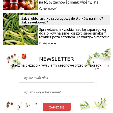
na to, by zachować smaki wiosny, lata i
jesieni na dłużej. Można robić setki zdjęć
Czytaj więcej
krajobrazów, by cieszyć nimi oko w sezonie
zimowym, ale to smaczny posiłek pozwoli w
pełni poczuć atmosferę cieplejszych
Jak zrobić fasolkę szparagową do słoików na zimę?
miesięcy. Przygotowanie słoików ze
Jak zawekować?
smakowitą zawartością musi obejmować
patenty, które pozwolą zachować świeżość
Sprawdźcie, jak zrobić fasolkę szparagową
przetworów.
do słoików na zimę i cieszyć się jej smakiem
również poza sezonem. To warzywo możecie
wekować na wiele sposobów. Wykorzystajcie
Czytaj więcej
nasze propozycje!
NEWSLETTER
Bądź na bieżąco – wysyłamy sezonowe przepisy i porady
ZAPISZ SIĘ