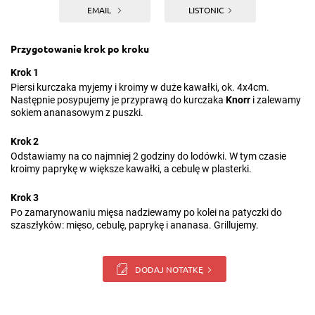
EMAIL
LISTONIC
Przygotowanie krok po kroku
Krok 1
Piersi kurczaka myjemy i kroimy w duże kawałki, ok. 4x4cm.
Następnie posypujemy je przyprawą do kurczaka
Knorr
i zalewamy
sokiem ananasowym z puszki.
Krok 2
Odstawiamy na co najmniej 2 godziny do lodówki. W tym czasie
kroimy paprykę w większe kawałki, a cebulę w plasterki.
Krok 3
Po zamarynowaniu mięsa nadziewamy po kolei na patyczki do
szaszłyków: mięso, cebulę, paprykę i ananasa. Grillujemy.
DODAJ NOTATKĘ