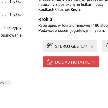
1 łyżka
naturalny z posiekanymi listkami bazylii
Kostkach Czosnek
Knorr
.
1 łyżka
Krok 3
Rybę upieć w folii aluminiowej - 180 stop
2 szczypty
Podawać z sosem jogurtowym i ryżem.
 opakowanie
STERUJ GESTEM
DODAJ NOTATKĘ
zepis