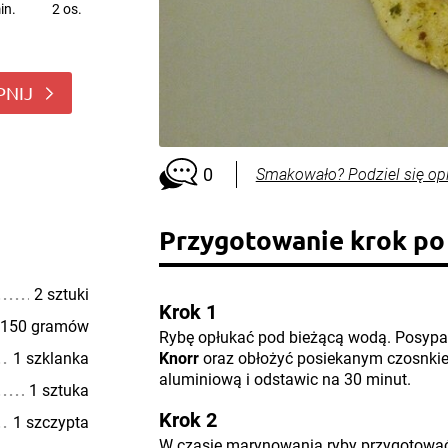
in.
2 os.
PNIJ
0
Smakowało? Podziel się op
Przygotowanie krok po
2 sztuki
Krok 1
150 gramów
Rybę opłukać pod bieżącą wodą. Posypa
1 szklanka
Knorr
oraz obłożyć posiekanym czosnkie
aluminiową i odstawic na 30 minut.
1 sztuka
Krok 2
1 szczypta
W czasie marynowania ryby przygotować