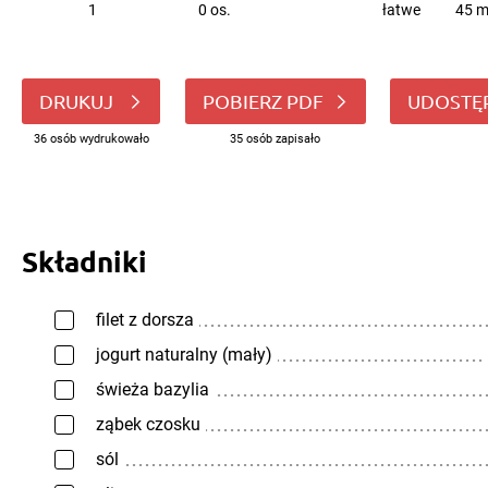
1
0 os.
łatwe
45 m
DRUKUJ
POBIERZ PDF
UDOSTĘ
36 osób wydrukowało
35 osób zapisało
Składniki
filet z dorsza
jogurt naturalny (mały)
świeża bazylia
ząbek czosku
sól