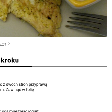
inią
 kroku
ć z dwóch stron przyprawą
m. Zawinąć w folię
 sos mieszając jogurt