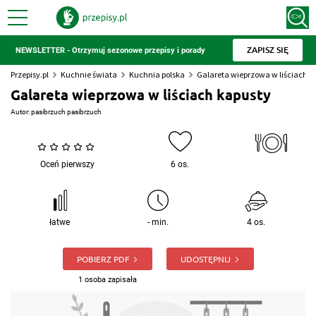
ZAPISZ SIĘ
NEWSLETTER - Otrzymuj sezonowe przepisy i porady
Przepisy.pl
Kuchnie świata
Kuchnia polska
Galareta wieprzowa w liściach k
Galareta wieprzowa w liściach kapusty
Autor:
pasibrzuch pasibrzuch
Oceń pierwszy
6 os.
łatwe
- min.
4 os.
POBIERZ PDF
UDOSTĘPNIJ
1 osoba zapisała