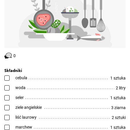
0
Składniki
cebula
1 sztuka
woda
2 litry
seler
1 sztuka
ziele angielskie
3 ziarna
liść laurowy
2 sztuki
marchew
1 sztuka