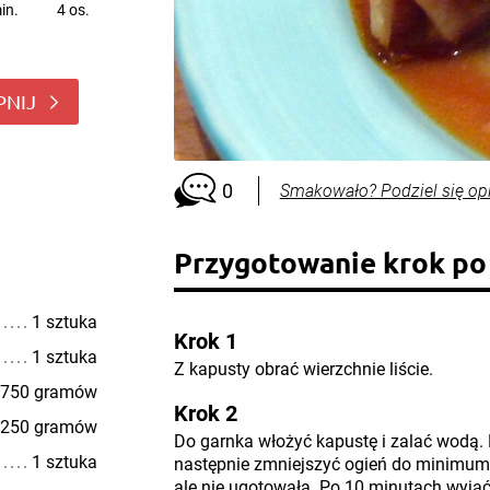
in.
4 os.
PNIJ
0
Smakowało? Podziel się op
Przygotowanie krok po
1 sztuka
Krok 1
1 sztuka
Z kapusty obrać wierzchnie liście.
750 gramów
Krok 2
250 gramów
Do garnka włożyć kapustę i zalać wodą.
1 sztuka
następnie zmniejszyć ogień do minimum, 
ale nie ugotowała. Po 10 minutach wyjąć