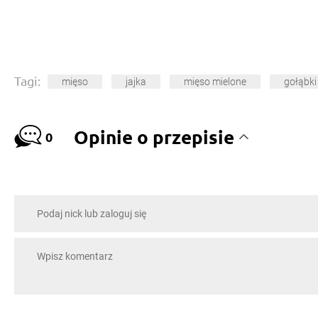
Tagi:
mięso
jajka
mięso mielone
gołąbki
Opinie o przepisie
0