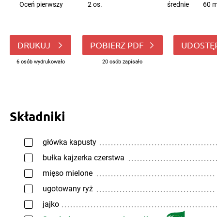
Oceń pierwszy
2 os.
średnie
60 m
DRUKUJ
POBIERZ PDF
UDOSTĘ
6 osób wydrukowało
20 osób zapisało
Składniki
główka kapusty
bułka kajzerka czerstwa
mięso mielone
ugotowany ryż
jajko