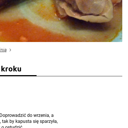
inią
 kroku
 Doprowadzić do wrzenia, a
tak by kapusta się sparzyła,
 o ostudzić.