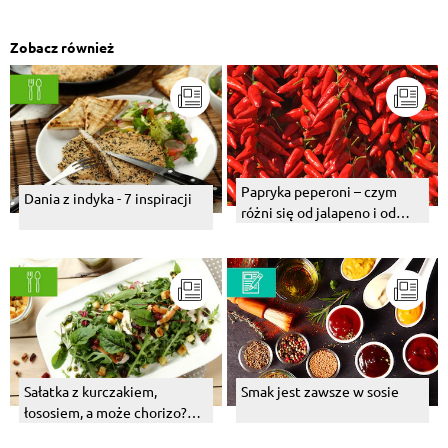
Zobacz również
Papryka peperoni – czym
Dania z indyka - 7 inspiracji
różni się od jalapeno i od
chili? Czy jest ostra?
Sałatka z kurczakiem,
Smak jest zawsze w sosie
łososiem, a może chorizo?
Wybierz swój numer 1!