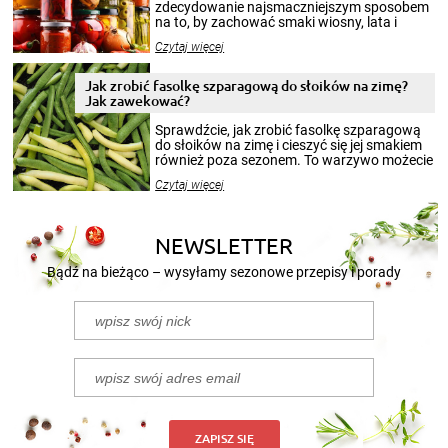
zdecydowanie najsmaczniejszym sposobem
na to, by zachować smaki wiosny, lata i
jesieni na dłużej. Można robić setki zdjęć
Czytaj więcej
krajobrazów, by cieszyć nimi oko w sezonie
zimowym, ale to smaczny posiłek pozwoli w
pełni poczuć atmosferę cieplejszych
Jak zrobić fasolkę szparagową do słoików na zimę?
miesięcy. Przygotowanie słoików ze
Jak zawekować?
smakowitą zawartością musi obejmować
patenty, które pozwolą zachować świeżość
Sprawdźcie, jak zrobić fasolkę szparagową
przetworów.
do słoików na zimę i cieszyć się jej smakiem
również poza sezonem. To warzywo możecie
wekować na wiele sposobów. Wykorzystajcie
Czytaj więcej
nasze propozycje!
NEWSLETTER
Bądź na bieżąco – wysyłamy sezonowe przepisy i porady
ZAPISZ SIĘ