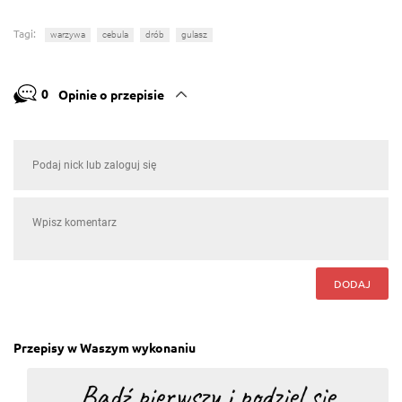
Tagi:
warzywa
cebula
drób
gulasz
0
Opinie o przepisie
DODAJ
Przepisy w Waszym wykonaniu