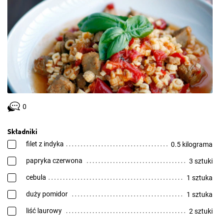
0
Składniki
filet z indyka
0.5 kilograma
papryka czerwona
3 sztuki
cebula
1 sztuka
duży pomidor
1 sztuka
liść laurowy
2 sztuki