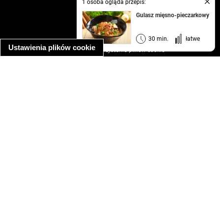
1 osoba ogląda przepis:
kontakt
Gulasz mięsno-pieczarkowy
regulamin
informacja o prywatności
30 min.
łatwe
Ustawienia plików cookie
informacja o wykorzystaniu plików cookie
ułatwienia dostępu
Najpopularniejsze przepisy
spaghetti bolognese
makaron z kurczakiem w sosie śmietanowym
kanapka z indykiem
ratatouille
lahmacun
mac and cheese
zupa minestrone
cannelloni ze szpinakiem i ricottą
spaghetti przepisy