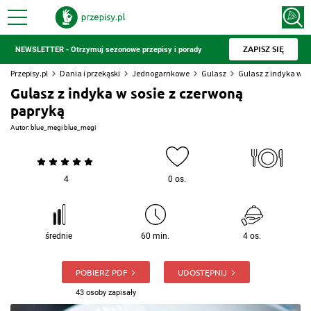
ZAPISZ SIĘ
NEWSLETTER - Otrzymuj sezonowe przepisy i porady
Przepisy.pl
Dania i przekąski
Jednogarnkowe
Gulasz
Gulasz z indyka w s
Gulasz z indyka w sosie z czerwoną
papryką
Autor:
blue_megi blue_megi
4
0 os.
średnie
60 min.
4 os.
POBIERZ PDF
UDOSTĘPNIJ
43 osoby zapisały