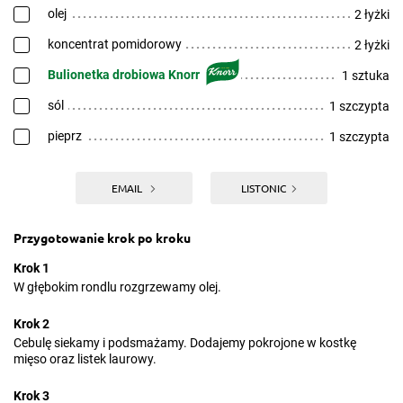
olej
2 łyżki
koncentrat pomidorowy
2 łyżki
Bulionetka drobiowa Knorr
1 sztuka
sól
1 szczypta
pieprz
1 szczypta
EMAIL
LISTONIC
Przygotowanie krok po kroku
Krok 1
W głębokim rondlu rozgrzewamy olej.
Krok 2
Cebulę siekamy i podsmażamy. Dodajemy pokrojone w kostkę
mięso oraz listek laurowy.
Krok 3