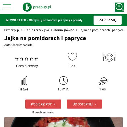
ZAPISZ SIĘ
NEWSLETTER - Otrzymuj sezonowe przepisy i porady
Przepisy.pl
Dania i przekąski
Dania główne
Jajka na pomidorach i papryce
Jajka na pomidorach i papryce
Autor:
cooklife cooklife
Oceń pierwszy
0 os.
łatwe
15 min.
1 os.
POBIERZ PDF
UDOSTĘPNIJ
8 osób zapisało