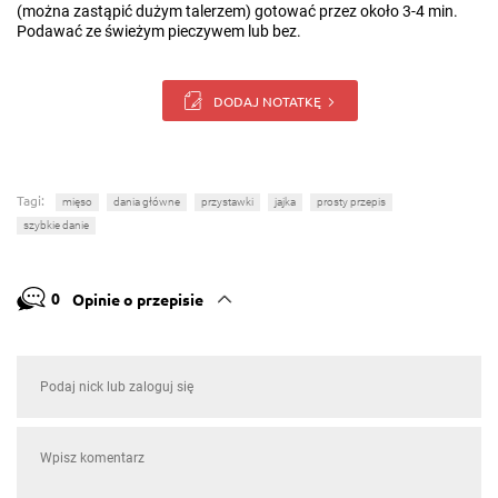
(można zastąpić dużym talerzem) gotować przez około 3-4 min.
Podawać ze świeżym pieczywem lub bez.
DODAJ NOTATKĘ
Tagi:
mięso
dania główne
przystawki
jajka
prosty przepis
szybkie danie
0
Opinie o przepisie