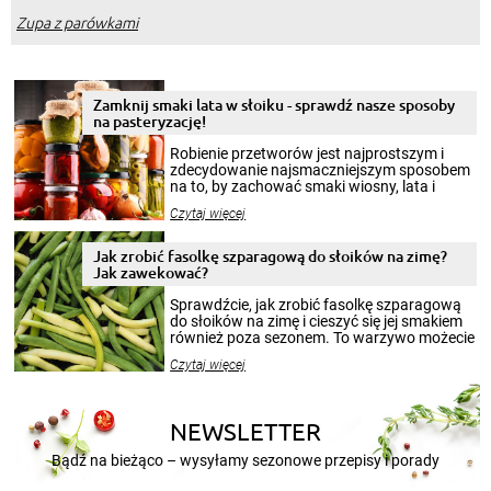
Zupa z parówkami
Zamknij smaki lata w słoiku - sprawdź nasze sposoby
na pasteryzację!
Robienie przetworów jest najprostszym i
zdecydowanie najsmaczniejszym sposobem
na to, by zachować smaki wiosny, lata i
jesieni na dłużej. Można robić setki zdjęć
Czytaj więcej
krajobrazów, by cieszyć nimi oko w sezonie
zimowym, ale to smaczny posiłek pozwoli w
pełni poczuć atmosferę cieplejszych
Jak zrobić fasolkę szparagową do słoików na zimę?
miesięcy. Przygotowanie słoików ze
Jak zawekować?
smakowitą zawartością musi obejmować
patenty, które pozwolą zachować świeżość
Sprawdźcie, jak zrobić fasolkę szparagową
przetworów.
do słoików na zimę i cieszyć się jej smakiem
również poza sezonem. To warzywo możecie
wekować na wiele sposobów. Wykorzystajcie
Czytaj więcej
nasze propozycje!
NEWSLETTER
Bądź na bieżąco – wysyłamy sezonowe przepisy i porady