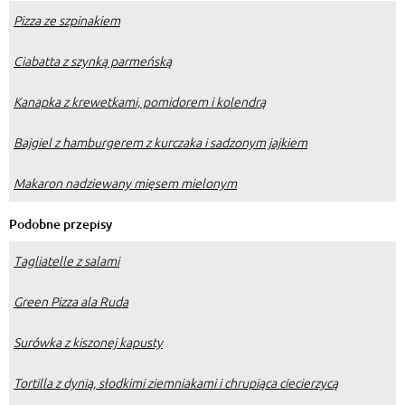
Pizza ze szpinakiem
Ciabatta z szynką parmeńską
Kanapka z krewetkami, pomidorem i kolendrą
Bajgiel z hamburgerem z kurczaka i sadzonym jajkiem
Makaron nadziewany mięsem mielonym
Podobne przepisy
Tagliatelle z salami
Green Pizza ala Ruda
Surówka z kiszonej kapusty
Tortilla z dynią, słodkimi ziemniakami i chrupiąca ciecierzycą