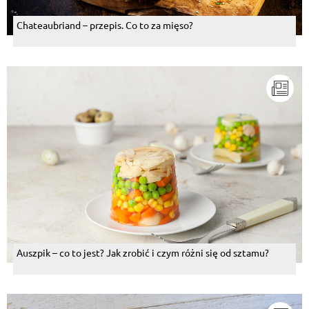
Chateaubriand – przepis. Co to za mięso?
Auszpik – co to jest? Jak zrobić i czym różni się od sztamu?