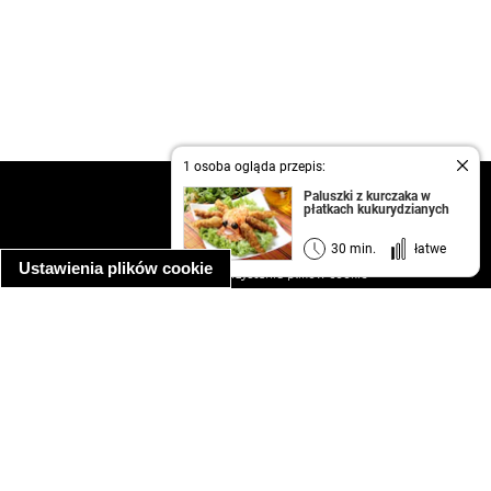
1 osoba ogląda przepis:
kontakt
Paluszki z kurczaka w
płatkach kukurydzianych
regulamin
informacja o prywatności
30 min.
łatwe
Ustawienia plików cookie
informacja o wykorzystaniu plików cookie
ułatwienia dostępu
Najpopularniejsze przepisy
spaghetti bolognese
makaron z kurczakiem w sosie śmietanowym
kanapka z indykiem
ratatouille