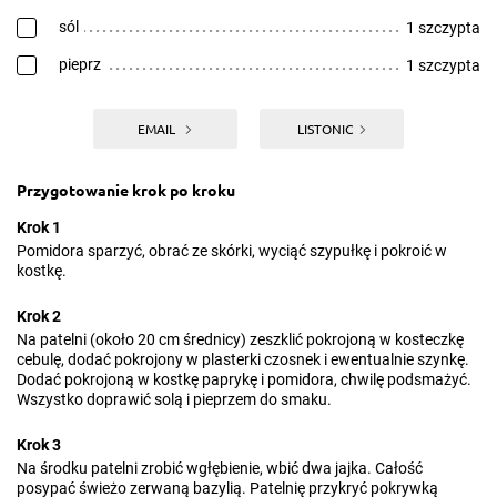
sól
1 szczypta
pieprz
1 szczypta
EMAIL
LISTONIC
Przygotowanie krok po kroku
Krok 1
Pomidora sparzyć, obrać ze skórki, wyciąć szypułkę i pokroić w
kostkę.
Krok 2
Na patelni (około 20 cm średnicy) zeszklić pokrojoną w kosteczkę
cebulę, dodać pokrojony w plasterki czosnek i ewentualnie szynkę.
Dodać pokrojoną w kostkę paprykę i pomidora, chwilę podsmażyć.
Wszystko doprawić solą i pieprzem do smaku.
Krok 3
Na środku patelni zrobić wgłębienie, wbić dwa jajka. Całość
posypać świeżo zerwaną bazylią. Patelnię przykryć pokrywką