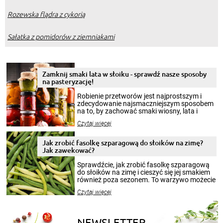
Rozewska flądra z cykorią
Sałatka z pomidorów z ziemniakami
Zamknij smaki lata w słoiku - sprawdź nasze sposoby
na pasteryzację!
Robienie przetworów jest najprostszym i
zdecydowanie najsmaczniejszym sposobem
na to, by zachować smaki wiosny, lata i
jesieni na dłużej. Można robić setki zdjęć
Czytaj więcej
krajobrazów, by cieszyć nimi oko w sezonie
zimowym, ale to smaczny posiłek pozwoli w
pełni poczuć atmosferę cieplejszych
Jak zrobić fasolkę szparagową do słoików na zimę?
miesięcy. Przygotowanie słoików ze
Jak zawekować?
smakowitą zawartością musi obejmować
patenty, które pozwolą zachować świeżość
Sprawdźcie, jak zrobić fasolkę szparagową
przetworów.
do słoików na zimę i cieszyć się jej smakiem
również poza sezonem. To warzywo możecie
wekować na wiele sposobów. Wykorzystajcie
Czytaj więcej
nasze propozycje!
NEWSLETTER