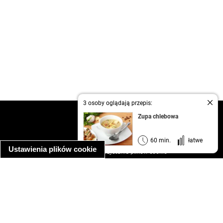
3 osoby oglądają przepis:
kontakt
Zupa chlebowa
regulamin
informacja o prywatności
60 min.
łatwe
Ustawienia plików cookie
informacja o wykorzystaniu plików cookie
ułatwienia dostępu
Najpopularniejsze przepisy
spaghetti bolognese
makaron z kurczakiem w sosie śmietanowym