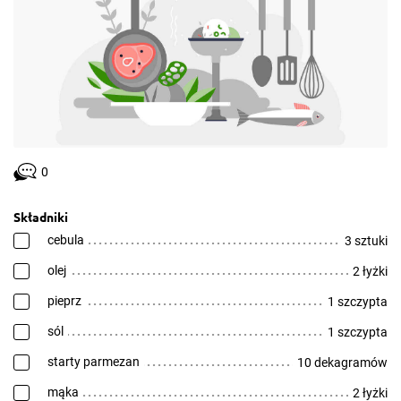
0
Składniki
cebula
3 sztuki
olej
2 łyżki
pieprz
1 szczypta
sól
1 szczypta
starty parmezan
10 dekagramów
mąka
2 łyżki