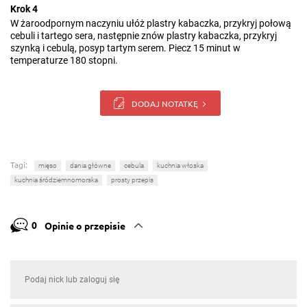
Krok 4
W żaroodpornym naczyniu ułóż plastry kabaczka, przykryj połową
cebuli i tartego sera, następnie znów plastry kabaczka, przykryj
szynką i cebulą, posyp tartym serem. Piecz 15 minut w
temperaturze 180 stopni.
DODAJ NOTATKĘ
Tagi:
mięso
dania główne
cebula
kuchnia włoska
kuchnia śródziemnomorska
prosty przepis
0
Opinie o przepisie