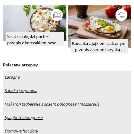
Sałatka łabędzi puch –
przepis z kurczakiem, szynką
Kanapka z jajkiem sadzonym
lub tuńczykiem
– przepis z serem i szynką do
pracy
Polecane przepisy
Lasagne
Sałatka jarzynowa
Makaron tagliatelle z sosem bolognese i mozzarellą
Spaghetti bolognese
Domowe hot dogi