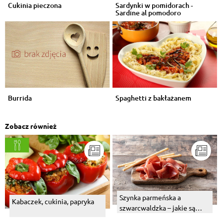
Cukinia pieczona
Sardynki w pomidorach -
Sardine al pomodoro
Burrida
Spaghetti z bakłażanem
Zobacz również
Szynka parmeńska a
Kabaczek, cukinia, papryka
szwarcwaldzka – jakie są
różnice?