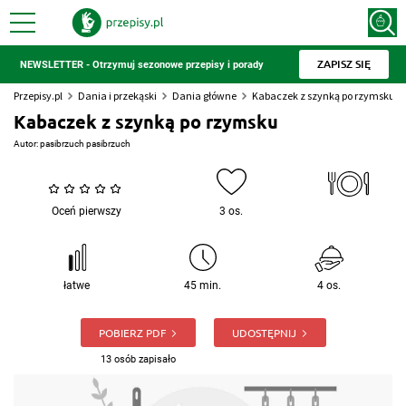
ZAPISZ SIĘ
NEWSLETTER - Otrzymuj sezonowe przepisy i porady
Przepisy.pl
Dania i przekąski
Dania główne
Kabaczek z szynką po rzymsku
Kabaczek z szynką po rzymsku
Autor:
pasibrzuch pasibrzuch
Oceń pierwszy
3 os.
łatwe
45 min.
4 os.
POBIERZ PDF
UDOSTĘPNIJ
13 osób zapisało