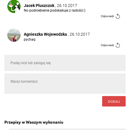
Jacek Pluszczok
, 26.10.2017
No podniebienie podskakuje z radości:)
Odpowiedz
Agnieszka Wojewodzka
, 26.10.2017
pychaq
Odpowiedz
Kamila Sęktas
, 10.08.2017
pychota
Odpowiedz
DODAJ
Przepisy w Waszym wykonaniu