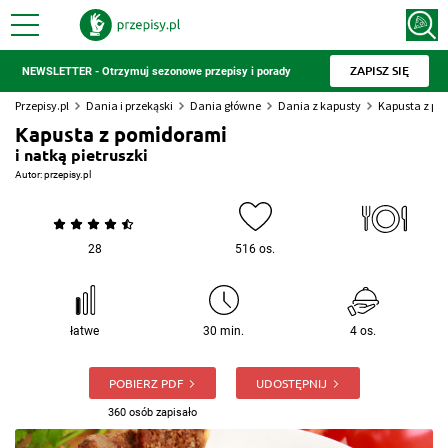
ZAPISZ SIĘ
NEWSLETTER - Otrzymuj sezonowe przepisy i porady
Przepisy.pl
Dania i przekąski
Dania główne
Dania z kapusty
Kapusta z p
Kapusta z pomidorami
i natką pietruszki
Autor:
przepisy.pl
28
516 os.
łatwe
30 min.
4 os.
POBIERZ PDF
UDOSTĘPNIJ
360 osób zapisało