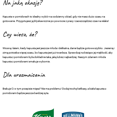
Na jaką okazję?
Kapusta w pomidorach to idealny wybór na codzienny obiad, gdy nie masz dużo czasu na
gotowanie. Przygotujesz ją błyskawicznie po powrocie z pracy i zaoszczędzisz czas na relaks!
Czy wiesz, że?
Wiosną i latem, kiedy kapusta jest jeszcze młoda i delikatna, danie będzie gotowe szybko. Jesienią i
zimą potrzeba więcej czasu, bo kapusta jest już twardsza. Sprawdzaj na bieżąco jej miękkość, aby
kapusta z pomidorami była dokładnie taka, jaką lubisz najbardziej. Naszym zdaniem młoda
kapusta z pomidorami smakuje wybornie.
Dla urozmaicenia
Brakuje Ci w tym przepisie mięsa? Nie ma problemu! Dodaj trochę kiełbasy, a biała kapusta z
pomidorami będzie jeszcze bardziej syta.