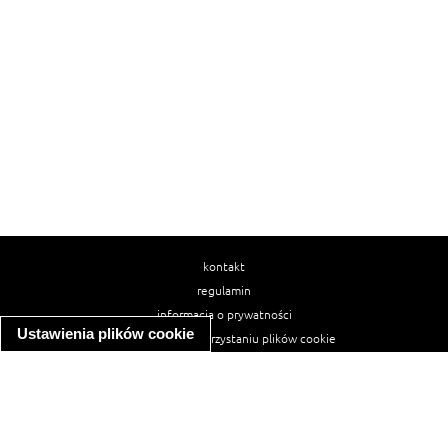
kontakt
regulamin
informacja o prywatności
Ustawienia plików cookie
informacja o wykorzystaniu plików cookie
ułatwienia dostępu
Najpopularniejsze przepisy
spaghetti bolognese