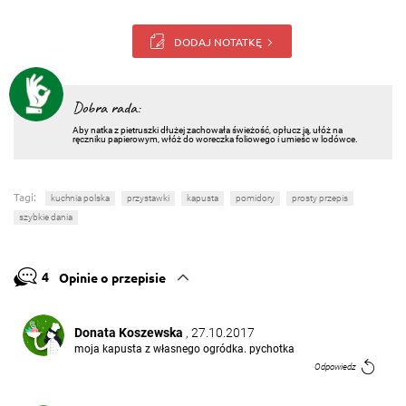
DODAJ NOTATKĘ
Dobra rada:
Aby natka z pietruszki dłużej zachowała świeżość, opłucz ją, ułóż na
ręczniku papierowym, włóż do woreczka foliowego i umieśc w lodówce.
Tagi:
kuchnia polska
przystawki
kapusta
pomidory
prosty przepis
szybkie dania
4
Opinie o przepisie
Donata Koszewska
, 27.10.2017
moja kapusta z własnego ogródka. pychotka
Odpowiedz