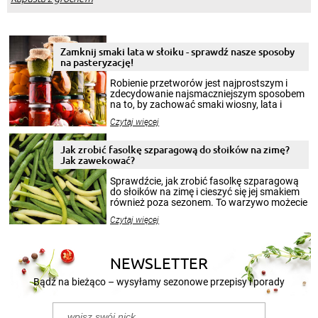
Zamknij smaki lata w słoiku - sprawdź nasze sposoby
na pasteryzację!
Robienie przetworów jest najprostszym i
zdecydowanie najsmaczniejszym sposobem
na to, by zachować smaki wiosny, lata i
jesieni na dłużej. Można robić setki zdjęć
Czytaj więcej
krajobrazów, by cieszyć nimi oko w sezonie
zimowym, ale to smaczny posiłek pozwoli w
pełni poczuć atmosferę cieplejszych
Jak zrobić fasolkę szparagową do słoików na zimę?
miesięcy. Przygotowanie słoików ze
Jak zawekować?
smakowitą zawartością musi obejmować
patenty, które pozwolą zachować świeżość
Sprawdźcie, jak zrobić fasolkę szparagową
przetworów.
do słoików na zimę i cieszyć się jej smakiem
również poza sezonem. To warzywo możecie
wekować na wiele sposobów. Wykorzystajcie
Czytaj więcej
nasze propozycje!
NEWSLETTER
Bądź na bieżąco – wysyłamy sezonowe przepisy i porady