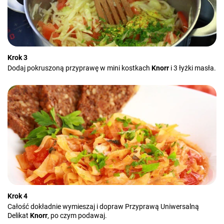
Krok 3
Dodaj pokruszoną przyprawę w mini kostkach
Knorr
i 3 łyżki masła.
Krok 4
Całość dokładnie wymieszaj i dopraw Przyprawą Uniwersalną
Delikat
Knorr
, po czym podawaj.