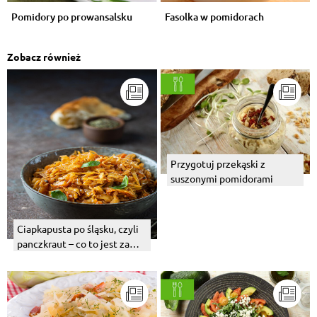
Pomidory po prowansalsku
Fasolka w pomidorach
Zobacz również
Przygotuj przekąski z
suszonymi pomidorami
Ciapkapusta po śląsku, czyli
panczkraut – co to jest za
potrawa? Z czym ją
podawać?