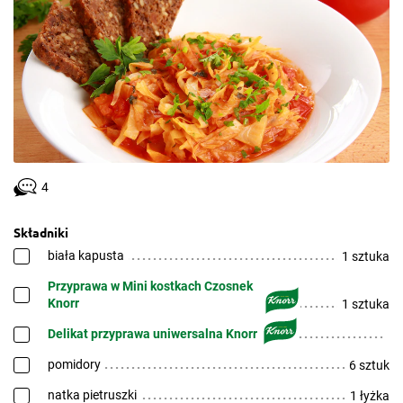
4
Składniki
biała kapusta
1 sztuka
Przyprawa w Mini kostkach Czosnek
Knorr
1 sztuka
Delikat przyprawa uniwersalna Knorr
pomidory
6 sztuk
natka pietruszki
1 łyżka