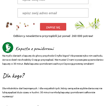
ZAPISZ SIĘ
Odbiorcy newslettera przyrządzili już ponad
260 000 potraw!
Kapusta z pomidorami
Na myśl o daniach z kapusty do głowy przychodzi Ci tylko bigos? Ale przecież tyle z nim zachodu,
że na co dzień nie chciałoby Ci się go przyrządzać. Nie musisz! Z nami wyczarujesz pyszne danie z
kapusty w 30 minut. Biała kapusta z pomidorami zachwyci Cię swoją prostotą i smakiem!
Dla kogo?
Dla miłośników dań bezmięsnych. I dla wszystkich tych, którzy cenią sobie szybkie dania oraz nie
lubią spędzać dużo czasu w kuchni. 30 minut na młodą kapustę z pomidorami całkowicie
wystarczy!