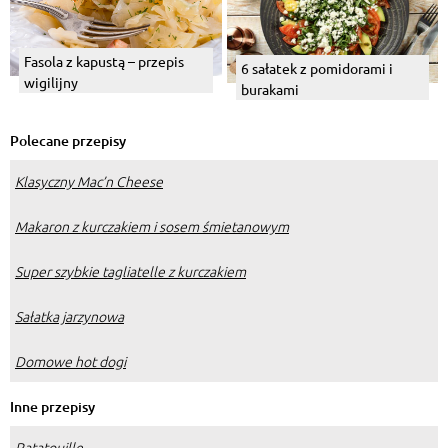
Fasola z kapustą – przepis
6 sałatek z pomidorami i
wigilijny
burakami
Polecane przepisy
Klasyczny Mac’n Cheese
Makaron z kurczakiem i sosem śmietanowym
Super szybkie tagliatelle z kurczakiem
Sałatka jarzynowa
Domowe hot dogi
Inne przepisy
Ratatouille