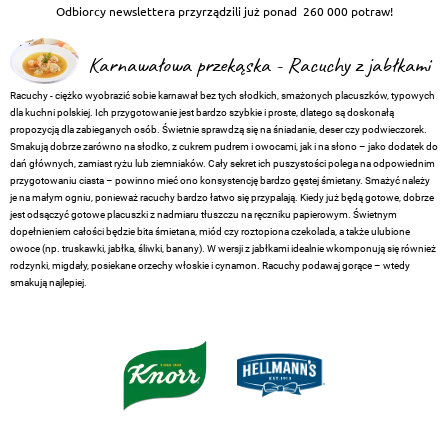
Odbiorcy newslettera przyrządzili już ponad
260 000 potraw!
Karnawałowa przekąska - Racuchy z jabłkami
Racuchy - ciężko wyobrazić sobie karnawał bez tych słodkich, smażonych placuszków, typowych
dla kuchni polskiej. Ich przygotowanie jest bardzo szybkie i proste, dlatego są doskonałą
propozycją dla zabieganych osób. Świetnie sprawdzą się na śniadanie, deser czy podwieczorek.
Smakują dobrze zarówno na słodko, z cukrem pudrem i owocami, jak i na słono – jako dodatek do
dań głównych, zamiast ryżu lub ziemniaków. Cały sekret ich puszystości polega na odpowiednim
przygotowaniu ciasta – powinno mieć ono konsystencję bardzo gęstej śmietany. Smażyć należy
je na małym ogniu, ponieważ racuchy bardzo łatwo się przypalają. Kiedy już będą gotowe, dobrze
jest odsączyć gotowe placuszki z nadmiaru tłuszczu na ręczniku papierowym. Świetnym
dopełnieniem całości będzie bita śmietana, miód czy roztopiona czekolada, a także ulubione
owoce (np. truskawki, jabłka, śliwki, banany). W wersji z jabłkami idealnie wkomponują się również
rodzynki, migdały, posiekane orzechy włoskie i cynamon. Racuchy podawaj gorące – wtedy
smakują najlepiej.