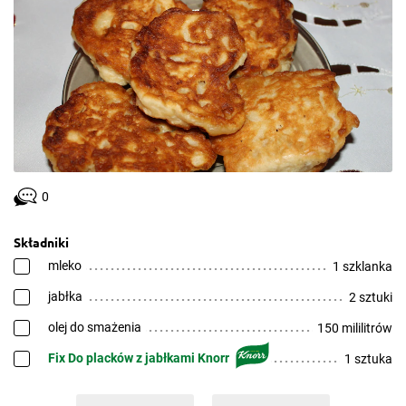
0
Składniki
mleko
1 szklanka
jabłka
2 sztuki
olej do smażenia
150 mililitrów
Fix Do placków z jabłkami Knorr
1 sztuka