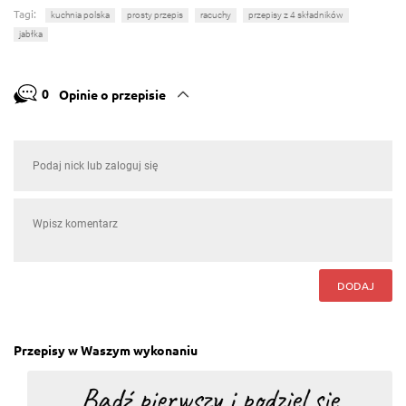
Tagi:
kuchnia polska
prosty przepis
racuchy
przepisy z 4 składników
jabłka
0
Opinie o przepisie
DODAJ
Przepisy w Waszym wykonaniu