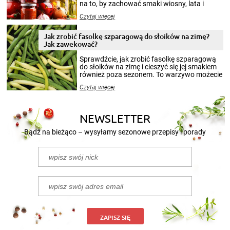
na to, by zachować smaki wiosny, lata i
jesieni na dłużej. Można robić setki zdjęć
Czytaj więcej
krajobrazów, by cieszyć nimi oko w sezonie
zimowym, ale to smaczny posiłek pozwoli w
pełni poczuć atmosferę cieplejszych
Jak zrobić fasolkę szparagową do słoików na zimę?
miesięcy. Przygotowanie słoików ze
Jak zawekować?
smakowitą zawartością musi obejmować
patenty, które pozwolą zachować świeżość
Sprawdźcie, jak zrobić fasolkę szparagową
przetworów.
do słoików na zimę i cieszyć się jej smakiem
również poza sezonem. To warzywo możecie
wekować na wiele sposobów. Wykorzystajcie
Czytaj więcej
nasze propozycje!
NEWSLETTER
Bądź na bieżąco – wysyłamy sezonowe przepisy i porady
ZAPISZ SIĘ