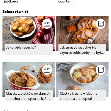
jabłkowa
jogurtem
Zobacz również
Jak zrobić racuchy?
Jak smażyć racuchy? Na
czym to robić, żeby nie były
tłuste?
Ciastka z płatków owsianych
Ciastka kruche – idealna
– idealna przekąska na każdą
chrupiąca przekąska!
okazję