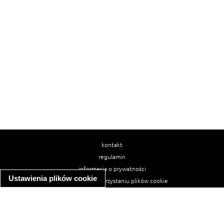
kontakt
regulamin
informacja o prywatności
Ustawienia plików cookie
informacja o wykorzystaniu plików cookie
ułatwienia dostępu
Najpopularniejsze przepisy