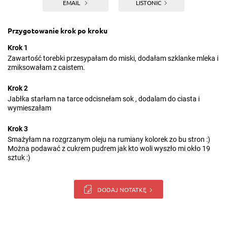
EMAIL
LISTONIC
Przygotowanie krok po kroku
Krok 1
Zawartość torebki przesypałam do miski, dodałam szklanke mleka i
zmiksowałam z caistem.
Krok 2
Jabłka starłam na tarce odcisnełam sok , dodalam do ciasta i
wymieszałam
Krok 3
Smażyłam na rozgrzanym oleju na rumiany kolorek zo bu stron :)
Można podawać z cukrem pudrem jak kto woli wyszło mi okło 19
sztuk :)
DODAJ NOTATKĘ