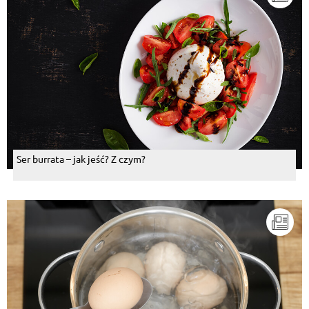
Ser burrata – jak jeść? Z czym?