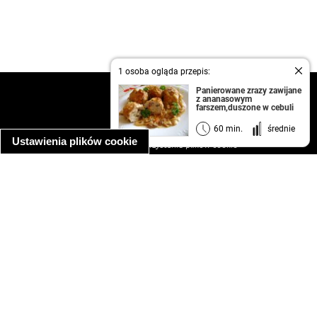
1 osoba ogląda przepis:
Panierowane zrazy zawijane
kontakt
z ananasowym
farszem,duszone w cebuli
regulamin
informacja o prywatności
60 min.
średnie
Ustawienia plików cookie
informacja o wykorzystaniu plików cookie
ułatwienia dostępu
Najpopularniejsze przepisy
spaghetti bolognese
makaron z kurczakiem w sosie śmietanowym
kanapka z indykiem
ratatouille
lahmacun
mac and cheese