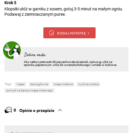
Krok 5
Klopsiki ułóż w garnku z sosem, gotuj 3-5 minut na małym ogniu.
Podawaj z ziemniaczanym puree.
DODAJ NOTATKĘ
Dobra rada:
Aby natka z pietruszki dłużej zachowała świeżość, opłucz ją, ułóż na
ręczniku papierowym, włóż do woreczka foliowego i umieśc w lodówce.
Tagi:
mięso
dania główne
mięso mielone
kuchnia włoska
pomysł na danie z mięsa mielonego
0
Opinie o przepisie