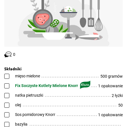
0
Składniki
mięso mielone
500 gramów
Fix Soczyste Kotlety Mielone Knorr
1 opakowanie
natka pietruszki
2 łyżki
olej
50
Sos pomidorowy Knorr
1 opakowanie
bazylia