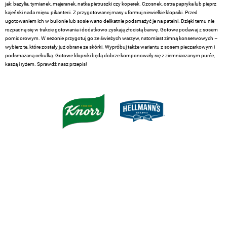
jak: bazylia, tymianek, majeranek, natka pietruszki czy koperek. Czosnek, ostra papryka lub pieprz
kajeński nada mięsu pikanterii. Z przygotowanej masy uformuj niewielkie klopsiki. Przed
ugotowaniem ich w bulionie lub sosie warto delikatnie podsmażyć je na patelni. Dzięki temu nie
rozpadną się w trakcie gotowania i dodatkowo zyskają złocistą barwę. Gotowe podawaj z sosem
pomidorowym. W sezonie przygotuj go ze świeżych warzyw, natomiast zimną konserwowych –
wybierz te, które zostały już obrane ze skórki. Wypróbuj także wariantu z sosem pieczarkowym i
podsmażaną cebulką. Gotowe klopsiki będą dobrze komponowały się z ziemniaczanym purée,
kaszą i ryżem. Sprawdź nasz przepis!