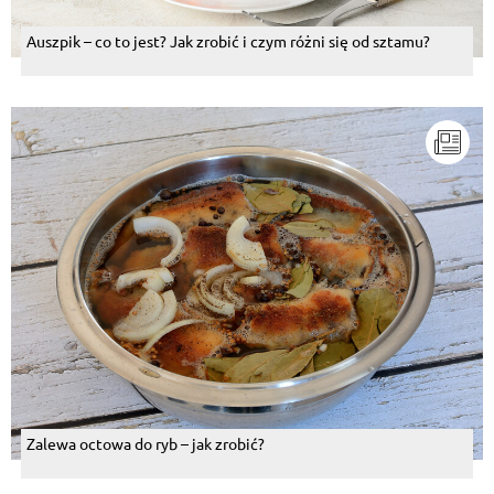
Auszpik – co to jest? Jak zrobić i czym różni się od sztamu?
Zalewa octowa do ryb – jak zrobić?