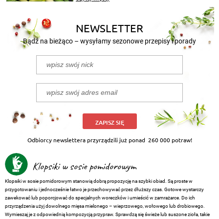
nasze propozycje!
NEWSLETTER
Bądź na bieżąco – wysyłamy sezonowe przepisy i porady
ZAPISZ SIĘ
Odbiorcy newslettera przyrządzili już ponad
260 000 potraw!
Klopsiki w sosie pomidorowym
Klopsiki w sosie pomidorowym stanowią dobrą propozycję na szybki obiad. Są proste w
przygotowaniu i jednocześnie łatwo je przechowywać przez dłuższy czas. Gotowe wystarczy
zawekować lub poporcjować do specjalnych woreczków i umieścić w zamrażarce. Do ich
przyrządzenia użyj dowolnego mięsa mielonego – wieprzowego, wołowego lub drobiowego.
Wymieszaj je z odpowiednią kompozycją przypraw. Sprawdzą się świeże lub suszone zioła, takie