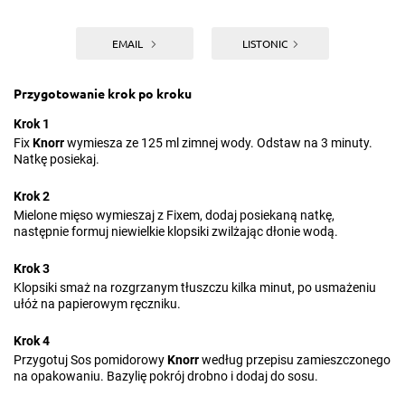
EMAIL
LISTONIC
Przygotowanie krok po kroku
Krok 1
Fix
Knorr
wymiesza ze 125 ml zimnej wody. Odstaw na 3 minuty.
Natkę posiekaj.
Krok 2
Mielone mięso wymieszaj z Fixem, dodaj posiekaną natkę,
następnie formuj niewielkie klopsiki zwilżając dłonie wodą.
Krok 3
Klopsiki smaż na rozgrzanym tłuszczu kilka minut, po usmażeniu
ułóż na papierowym ręczniku.
Krok 4
Przygotuj Sos pomidorowy
Knorr
według przepisu zamieszczonego
na opakowaniu. Bazylię pokrój drobno i dodaj do sosu.