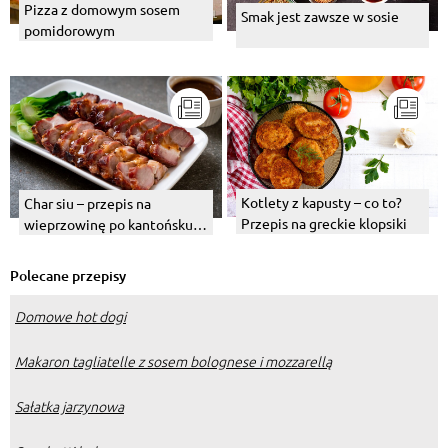
Pizza z domowym sosem
Smak jest zawsze w sosie
pomidorowym
Kotlety z kapusty – co to?
Char siu – przepis na
Przepis na greckie klopsiki
wieprzowinę po kantońsku w
sosie
Polecane przepisy
Domowe hot dogi
Makaron tagliatelle z sosem bolognese i mozzarellą
Sałatka jarzynowa