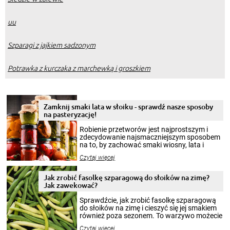
uu
Szparagi z jajkiem sadzonym
Potrawka z kurczaka z marchewką i groszkiem
Zamknij smaki lata w słoiku - sprawdź nasze sposoby
na pasteryzację!
Robienie przetworów jest najprostszym i
zdecydowanie najsmaczniejszym sposobem
na to, by zachować smaki wiosny, lata i
jesieni na dłużej. Można robić setki zdjęć
Czytaj więcej
krajobrazów, by cieszyć nimi oko w sezonie
zimowym, ale to smaczny posiłek pozwoli w
pełni poczuć atmosferę cieplejszych
Jak zrobić fasolkę szparagową do słoików na zimę?
miesięcy. Przygotowanie słoików ze
Jak zawekować?
smakowitą zawartością musi obejmować
patenty, które pozwolą zachować świeżość
Sprawdźcie, jak zrobić fasolkę szparagową
przetworów.
do słoików na zimę i cieszyć się jej smakiem
również poza sezonem. To warzywo możecie
wekować na wiele sposobów. Wykorzystajcie
Czytaj więcej