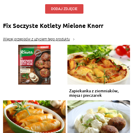
DODAJ ZDJĘCIE
Fix Soczyste Kotlety Mielone Knorr
Więcej przepisów z użyciem tego produktu
Zapiekanka z ziemniaków,
mięsa i pieczarek