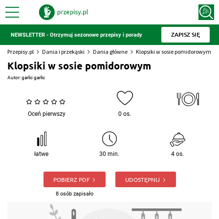
ZAPISZ SIĘ
NEWSLETTER - Otrzymuj sezonowe przepisy i porady
Przepisy.pl
Dania i przekąski
Dania główne
Klopsiki w sosie pomidorowym
Klopsiki w sosie pomidorowym
Autor:
garlic garlic
Oceń pierwszy
0 os.
łatwe
30 min.
4 os.
POBIERZ PDF
UDOSTĘPNIJ
8 osób zapisało