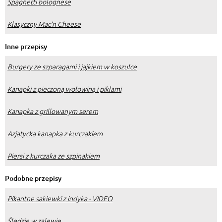
Spaghetti bolognese
Klasyczny Mac’n Cheese
Inne przepisy
Burgery ze szparagami i jajkiem w koszulce
Kanapki z pieczoną wołowiną i piklami
Kanapka z grillowanym serem
Azjatycka kanapka z kurczakiem
Piersi z kurczaka ze szpinakiem
Podobne przepisy
Pikantne sakiewki z indyka - VIDEO
Śledzie w zalewie