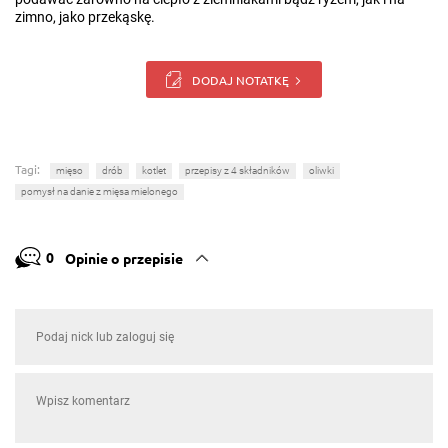
zimno, jako przekąskę.
DODAJ NOTATKĘ
Tagi:
mięso
drób
kotlet
przepisy z 4 składników
oliwki
pomysł na danie z mięsa mielonego
0
Opinie o przepisie