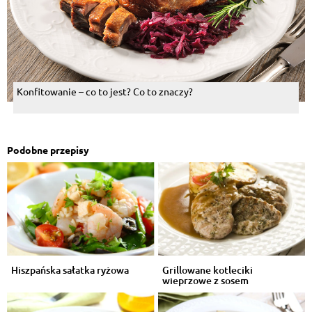
Konfitowanie – co to jest? Co to znaczy?
Podobne przepisy
Hiszpańska sałatka ryżowa
Grillowane kotleciki
wieprzowe z sosem
pieczeniowym