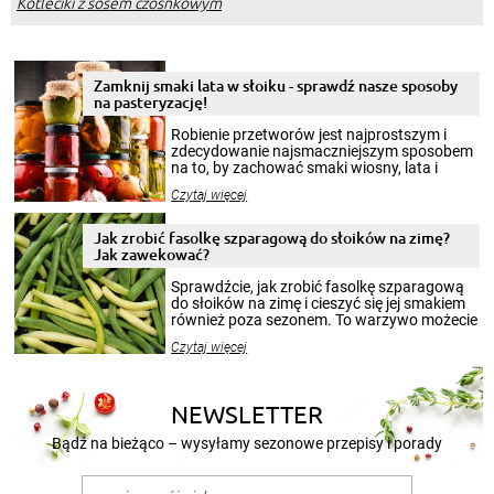
Kotleciki z sosem czosnkowym
Zamknij smaki lata w słoiku - sprawdź nasze sposoby
na pasteryzację!
Robienie przetworów jest najprostszym i
zdecydowanie najsmaczniejszym sposobem
na to, by zachować smaki wiosny, lata i
jesieni na dłużej. Można robić setki zdjęć
Czytaj więcej
krajobrazów, by cieszyć nimi oko w sezonie
zimowym, ale to smaczny posiłek pozwoli w
pełni poczuć atmosferę cieplejszych
Jak zrobić fasolkę szparagową do słoików na zimę?
miesięcy. Przygotowanie słoików ze
Jak zawekować?
smakowitą zawartością musi obejmować
patenty, które pozwolą zachować świeżość
Sprawdźcie, jak zrobić fasolkę szparagową
przetworów.
do słoików na zimę i cieszyć się jej smakiem
również poza sezonem. To warzywo możecie
wekować na wiele sposobów. Wykorzystajcie
Czytaj więcej
nasze propozycje!
NEWSLETTER
Bądź na bieżąco – wysyłamy sezonowe przepisy i porady