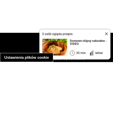
5 osób ogląda przepis:
kontakt
Domowe chipsy naturalne -
VIDEO
regulamin
informacja o prywatności
30 min.
łatwe
Ustawienia plików cookie
informacja o wykorzystaniu plików cookie
ułatwienia dostępu
Najpopularniejsze przepisy
spaghetti bolognese
makaron z kurczakiem w sosie śmietanowym
kanapka z indykiem
ratatouille
lahmacun