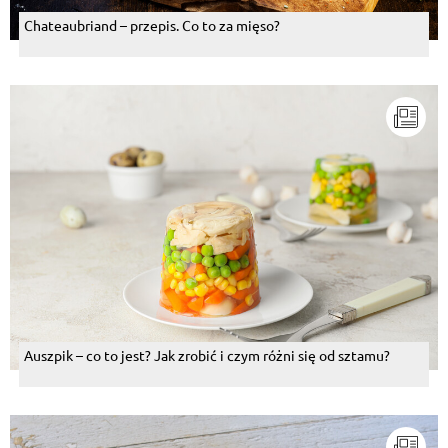
Chateaubriand – przepis. Co to za mięso?
Auszpik – co to jest? Jak zrobić i czym różni się od sztamu?