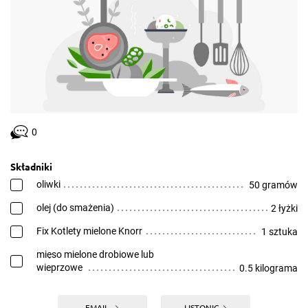
0
Składniki
oliwki
50 gramów
olej (do smażenia)
2 łyżki
Fix Kotlety mielone Knorr
1 sztuka
mięso mielone drobiowe lub
wieprzowe
0.5 kilograma
EMAIL
LISTONIC