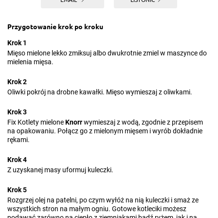
Przygotowanie krok po kroku
Krok 1
Mięso mielone lekko zmiksuj albo dwukrotnie zmiel w maszynce do
mielenia mięsa.
Krok 2
Oliwki pokrój na drobne kawałki. Mięso wymieszaj z oliwkami.
Krok 3
Fix Kotlety mielone
Knorr
wymieszaj z wodą, zgodnie z przepisem
na opakowaniu. Połącz go z mielonym mięsem i wyrób dokładnie
rękami.
Krok 4
Z uzyskanej masy uformuj kuleczki.
Krok 5
Rozgrzej olej na patelni, po czym wyłóż na nią kuleczki i smaż ze
wszystkich stron na małym ogniu. Gotowe kotleciki możesz
podawać zarówno na ciepło z ziemniakami bądź ryżem, jak i na