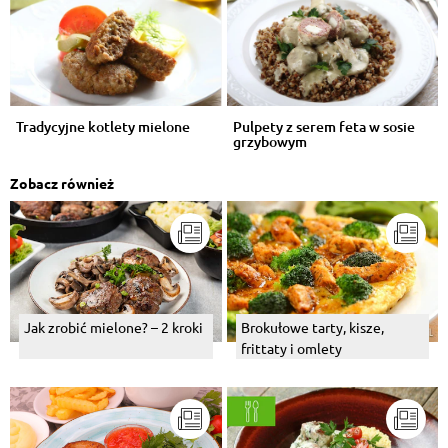
Tradycyjne kotlety mielone
Pulpety z serem feta w sosie
grzybowym
Zobacz również
Jak zrobić mielone? – 2 kroki
Brokułowe tarty, kisze,
frittaty i omlety