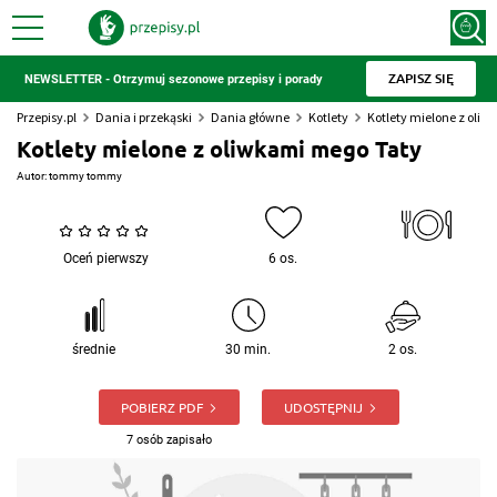
ZAPISZ SIĘ
NEWSLETTER - Otrzymuj sezonowe przepisy i porady
Przepisy.pl
Dania i przekąski
Dania główne
Kotlety
Kotlety mielone z oli
Kotlety mielone z oliwkami mego Taty
Autor:
tommy tommy
Oceń pierwszy
6 os.
średnie
30 min.
2 os.
POBIERZ PDF
UDOSTĘPNIJ
7 osób zapisało