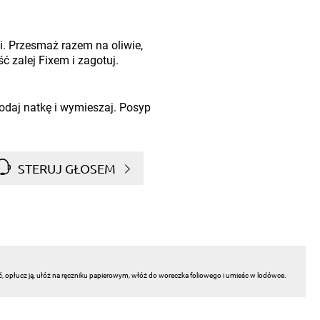
ki. Przesmaż razem na oliwie,
ć zalej Fixem i zagotuj.
daj natkę i wymieszaj. Posyp
STERUJ GŁOSEM
ć, opłucz ją, ułóż na ręczniku papierowym, włóż do woreczka foliowego i umieśc w lodówce.