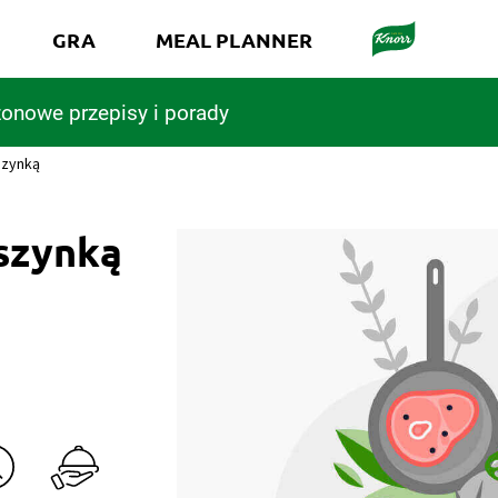
GRA
MEAL PLANNER
onowe przepisy i porady
szynką
 szynką