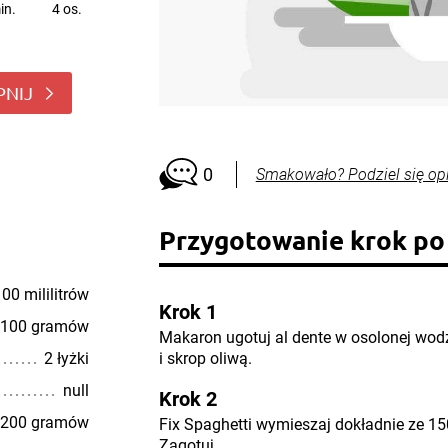
in.
4 os.
PNIJ
0
Smakowało? Podziel się op
Przygotowanie krok po
00 mililitrów
Krok 1
100 gramów
Makaron ugotuj al dente w osolonej wod
2 łyżki
i skrop oliwą.
null
Krok 2
200 gramów
Fix Spaghetti wymieszaj dokładnie ze 15
Zagotuj.