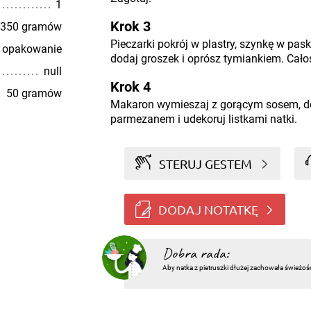
1
Krok 3
350 gramów
Pieczarki pokrój w plastry, szynkę w pas
 opakowanie
dodaj groszek i oprósz tymiankiem. Całoś
null
Krok 4
50 gramów
Makaron wymieszaj z gorącym sosem, do
parmezanem i udekoruj listkami natki.
STERUJ GESTEM
DODAJ NOTATKĘ
Dobra rada:
Aby natka z pietruszki dłużej zachowała świeżoś