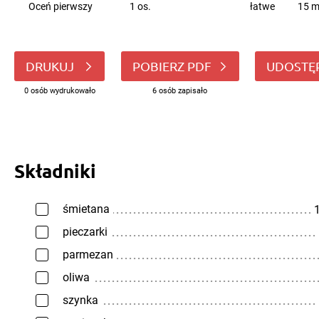
Oceń pierwszy
1 os.
łatwe
15 m
DRUKUJ
POBIERZ PDF
UDOSTĘ
0 osób wydrukowało
6 osób zapisało
Składniki
śmietana
1
pieczarki
parmezan
oliwa
szynka