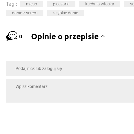
Tagi:
mięso
pieczarki
kuchnia włoska
s
danie z serem
szybkie danie
Opinie o przepisie
0