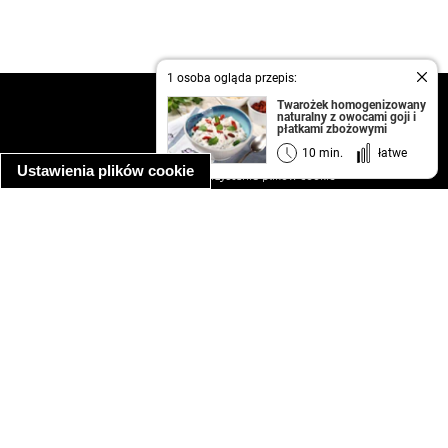
1 osoba ogląda przepis:
kontakt
Twarożek homogenizowany
naturalny z owocami goji i
regulamin
płatkami zbożowymi
informacja o prywatności
10 min.
łatwe
Ustawienia plików cookie
informacja o wykorzystaniu plików cookie
ułatwienia dostępu
Najpopularniejsze przepisy
spaghetti bolognese
makaron z kurczakiem w sosie śmietanowym
kanapka z indykiem
ratatouille
lahmacun
mac and cheese
zupa minestrone