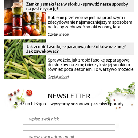
Zamknij smaki lata w słoiku - sprawdź nasze sposoby
na pasteryzację!
Robienie przetworów jest najprostszym i
zdecydowanie najsmaczniejszym sposobem
na to, by zachować smaki wiosny, lata i
jesieni na dłużej. Można robić setki zdjęć
Czytaj więcej
krajobrazów, by cieszyć nimi oko w sezonie
zimowym, ale to smaczny posiłek pozwoli w
pełni poczuć atmosferę cieplejszych
Jak zrobić fasolkę szparagową do słoików na zimę?
miesięcy. Przygotowanie słoików ze
Jak zawekować?
smakowitą zawartością musi obejmować
patenty, które pozwolą zachować świeżość
Sprawdźcie, jak zrobić fasolkę szparagową
przetworów.
do słoików na zimę i cieszyć się jej smakiem
również poza sezonem. To warzywo możecie
wekować na wiele sposobów. Wykorzystajcie
Czytaj więcej
nasze propozycje!
NEWSLETTER
Bądź na bieżąco – wysyłamy sezonowe przepisy i porady