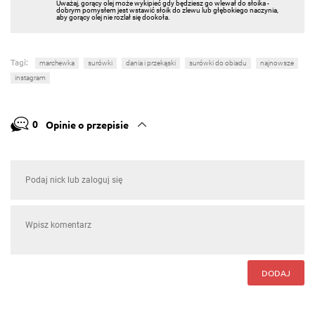
Uważaj, gorący olej może wykipieć gdy będziesz go wlewał do słoika -
dobrym pomysłem jest wstawić słoik do zlewu lub głębokiego naczynia,
aby gorący olej nie rozlał się dookoła.
Tagi:
marchewka
surówki
dania i przekąski
surówki do obiadu
najnowsze
instagram
0
Opinie o przepisie
DODAJ