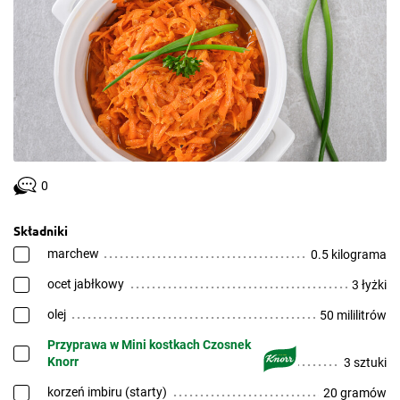
0
Składniki
marchew
0.5 kilograma
ocet jabłkowy
3 łyżki
olej
50 mililitrów
Przyprawa w Mini kostkach Czosnek
Knorr
3 sztuki
korzeń imbiru (starty)
20 gramów