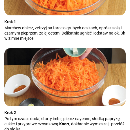
Krok 1
Marchew obierz, zetrzyj na tarce o grubych oczkach, oprósz solą i
czarnym pieprzem, zalej octem. Delikatnie ugnieć i odstaw na ok. 3h
w zimne miejsce.
Krok 2
Po tym czasie dodaj starty imbir, pieprz cayenne, słodką paprykę,
cukier i przyprawę czosnkową
Knorr
, dokładnie wymieszaj i przełóż
do słoika.