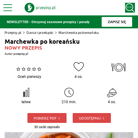
ZAPISZ SIĘ
NEWSLETTER - Otrzymuj sezonowe przepisy i porady
Przepisy.pl
Dania i przekąski
Marchewka po koreańsku
Marchewka po koreańsku
NOWY PRZEPIS
Autor:
przepisy.pl
Oceń pierwszy
4 os.
łatwe
210 min.
4 os.
POBIERZ PDF
UDOSTĘPNIJ
30 osób zapisało