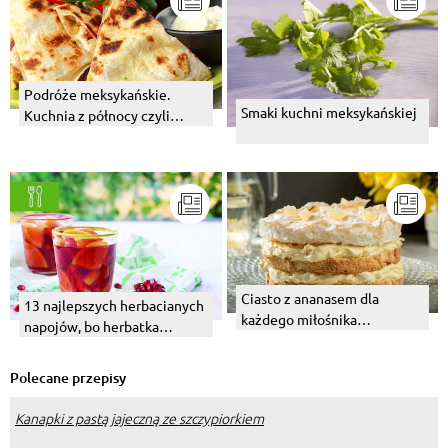
Podróże meksykańskie.
Smaki kuchni meksykańskiej
Kuchnia z północy czyli
quesadillas, fajitas i inni.
Ciasto z ananasem dla
13 najlepszych herbacianych
każdego miłośnika
napojów, bo herbatka
owocowych słodkości
zawsze dobra jest
Polecane przepisy
Kanapki z pastą jajeczną ze szczypiorkiem