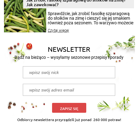
miesięcy. Przygotowanie słoików ze
Jak zawekować?
smakowitą zawartością musi obejmować
patenty, które pozwolą zachować świeżość
Sprawdźcie, jak zrobić fasolkę szparagową
przetworów.
do słoików na zimę i cieszyć się jej smakiem
również poza sezonem. To warzywo możecie
wekować na wiele sposobów. Wykorzystajcie
Czytaj więcej
nasze propozycje!
NEWSLETTER
Bądź na bieżąco – wysyłamy sezonowe przepisy i porady
ZAPISZ SIĘ
Odbiorcy newslettera przyrządzili już ponad
260 000 potraw!