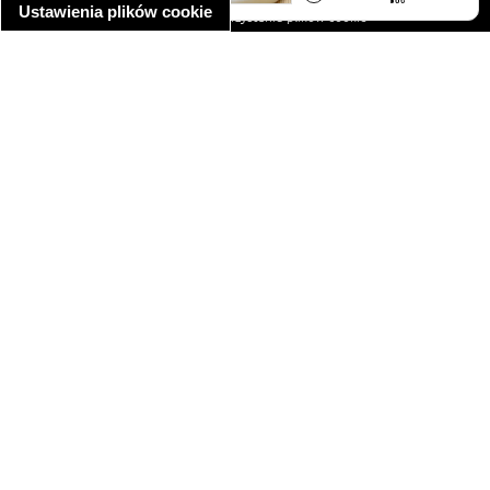
Ustawienia plików cookie
informacja o wykorzystaniu plików cookie
ułatwienia dostępu
Najpopularniejsze przepisy
spaghetti bolognese
makaron z kurczakiem w sosie śmietanowym
kanapka z indykiem
ratatouille
lahmacun
mac and cheese
zupa minestrone
cannelloni ze szpinakiem i ricottą
spaghetti przepisy
makaron z kurczakiem
tagliatelle z kurczakiem
hot dog