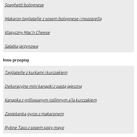
Spaghetti bolognese
Makaron tagliatelle z sosem bolognese i mozzarellą
Klasyczny Mac’n Cheese
Sałatka jarzynowa
Inne przepisy
Tagliatelle z kurkami i kurczakiem
Dekoracyjne mini kanapki z pastą jajeczną
Kanapka z grillowanym roślinnym a'la kurczakiem
Zapiekanka gyros z makaronem
Rybne Taco z sosem spicy mayo