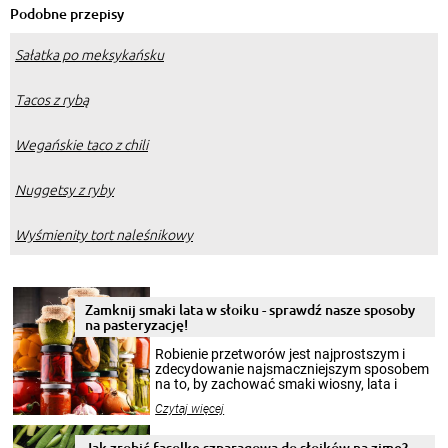
Podobne przepisy
Sałatka po meksykańsku
Tacos z rybą
Wegańskie taco z chili
Nuggetsy z ryby
Wyśmienity tort naleśnikowy
Zamknij smaki lata w słoiku - sprawdź nasze sposoby
na pasteryzację!
Robienie przetworów jest najprostszym i
zdecydowanie najsmaczniejszym sposobem
na to, by zachować smaki wiosny, lata i
jesieni na dłużej. Można robić setki zdjęć
Czytaj więcej
krajobrazów, by cieszyć nimi oko w sezonie
zimowym, ale to smaczny posiłek pozwoli w
pełni poczuć atmosferę cieplejszych
Jak zrobić fasolkę szparagową do słoików na zimę?