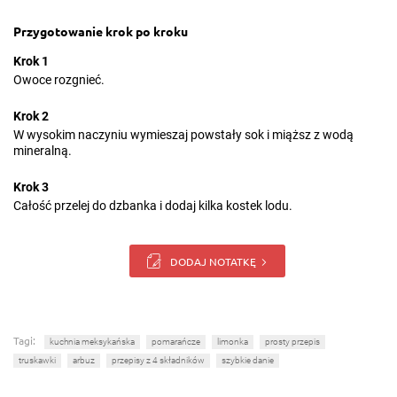
Przygotowanie krok po kroku
Krok 1
Owoce rozgnieć.
Krok 2
W wysokim naczyniu wymieszaj powstały sok i miąższ z wodą
mineralną.
Krok 3
Całość przelej do dzbanka i dodaj kilka kostek lodu.
DODAJ NOTATKĘ
Tagi:
kuchnia meksykańska
pomarańcze
limonka
prosty przepis
truskawki
arbuz
przepisy z 4 składników
szybkie danie