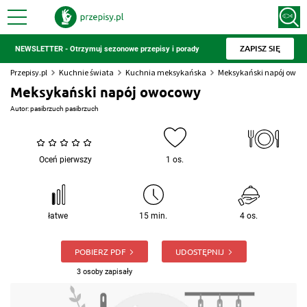
ZAPISZ SIĘ
NEWSLETTER - Otrzymuj sezonowe przepisy i porady
Przepisy.pl
Kuchnie świata
Kuchnia meksykańska
Meksykański napój owoc
Meksykański napój owocowy
Autor:
pasibrzuch pasibrzuch
Oceń pierwszy
1 os.
łatwe
15 min.
4 os.
POBIERZ PDF
UDOSTĘPNIJ
3 osoby zapisały