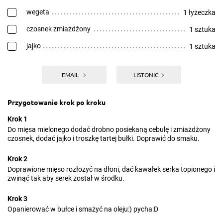
wegeta
1 łyżeczka
czosnek zmiażdżony
1 sztuka
jajko
1 sztuka
EMAIL
LISTONIC
Przygotowanie krok po kroku
Krok 1
Do mięsa mielonego dodać drobno posiekaną cebulę i zmiażdżony
czosnek, dodać jajko i troszkę tartej bułki. Doprawić do smaku.
Krok 2
Doprawione mięso rozłożyć na dłoni, dać kawałek serka topionego i
zwinąć tak aby serek został w środku.
Krok 3
Opanierować w bułce i smażyć na oleju:) pycha:D