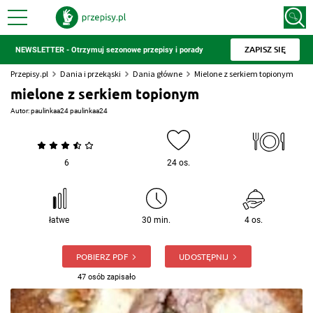
ZAPISZ SIĘ
NEWSLETTER - Otrzymuj sezonowe przepisy i porady
Przepisy.pl
Dania i przekąski
Dania główne
Mielone z serkiem topionym
mielone z serkiem topionym
Autor:
paulinkaa24 paulinkaa24
6
24 os.
łatwe
30 min.
4 os.
POBIERZ PDF
UDOSTĘPNIJ
47 osób zapisało