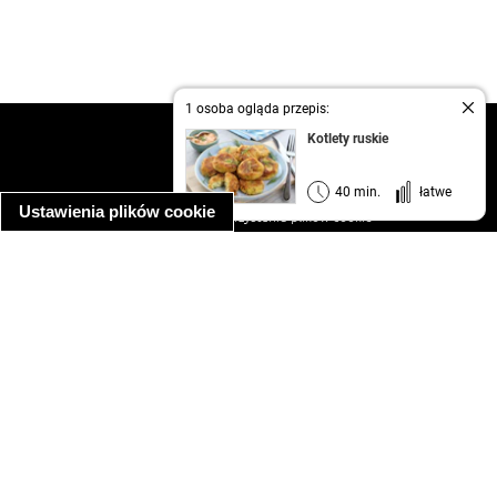
1 osoba ogląda przepis:
kontakt
Kotlety ruskie
regulamin
informacja o prywatności
40 min.
łatwe
Ustawienia plików cookie
informacja o wykorzystaniu plików cookie
ułatwienia dostępu
Najpopularniejsze przepisy
spaghetti bolognese
makaron z kurczakiem w sosie śmietanowym
kanapka z indykiem
ratatouille
lahmacun
mac and cheese