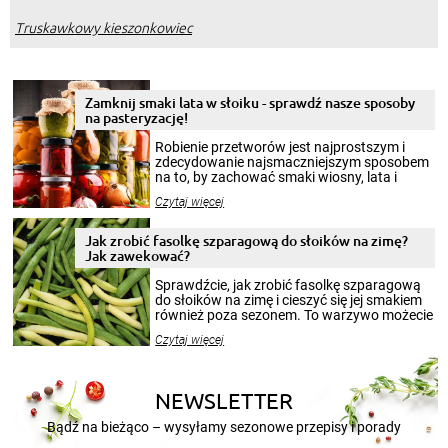
Truskawkowy kieszonkowiec
Zamknij smaki lata w słoiku - sprawdź nasze sposoby
na pasteryzację!
Robienie przetworów jest najprostszym i
zdecydowanie najsmaczniejszym sposobem
na to, by zachować smaki wiosny, lata i
jesieni na dłużej. Można robić setki zdjęć
Czytaj więcej
krajobrazów, by cieszyć nimi oko w sezonie
zimowym, ale to smaczny posiłek pozwoli w
pełni poczuć atmosferę cieplejszych
Jak zrobić fasolkę szparagową do słoików na zimę?
miesięcy. Przygotowanie słoików ze
Jak zawekować?
smakowitą zawartością musi obejmować
patenty, które pozwolą zachować świeżość
Sprawdźcie, jak zrobić fasolkę szparagową
przetworów.
do słoików na zimę i cieszyć się jej smakiem
również poza sezonem. To warzywo możecie
wekować na wiele sposobów. Wykorzystajcie
Czytaj więcej
nasze propozycje!
NEWSLETTER
Bądź na bieżąco – wysyłamy sezonowe przepisy i porady