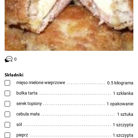
0
Składniki
mięso mielone wieprzowe
0.5 kilograma
bułka tarta
1 szklanka
serek topiony
1 opakowanie
cebula mała
1 sztuka
sól
1 szczypta
pieprz
1 szczypta