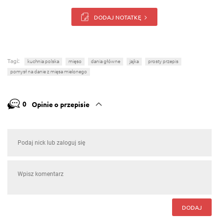
DODAJ NOTATKĘ
Tagi:
kuchnia polska
mięso
dania główne
jajka
prosty przepis
pomysł na danie z mięsa mielonego
0
Opinie o przepisie
DODAJ