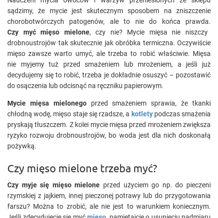
Nauczeni mycia owoców i warzyw przeniesionych ze sklepu
sądzimy, że mycie jest skutecznym sposobem na zniszczenie
chorobotwórczych patogenów, ale to nie do końca prawda.
Czy myć mięso mielone
, czy nie? Mycie mięsa nie niszczy
drobnoustrojów tak skutecznie jak obróbka termiczna. Oczywiście
mięso zawsze warto umyć, ale trzeba to robić właściwie. Mięsa
nie myjemy tuż przed smażeniem lub mrożeniem, a jeśli już
decydujemy się to robić, trzeba je dokładnie osuszyć – pozostawić
do osączenia lub odcisnąć na ręczniku papierowym.
Mycie mięsa mielonego
przed smażeniem sprawia, że tkanki
chłodną wodę, mięso staje się rzadsze, a
kotlety
podczas smażenia
pryskają tłuszczem. Z kolei mycie mięsa przed mrożeniem zwiększa
ryzyko rozwoju drobnoustrojów, bo woda jest dla nich doskonałą
pożywką.
Czy mięso mielone trzeba myć?
Czy myje się mięso mielone
przed użyciem go np. do pieczeni
rzymskiej z jajkiem, innej pieczonej potrawy lub do przygotowania
farszu? Można to zrobić, ale nie jest to warunkiem koniecznym.
Jeśli zdecydujecie się myć
mięso
, pamiętajcie o usunięciu nadmiaru