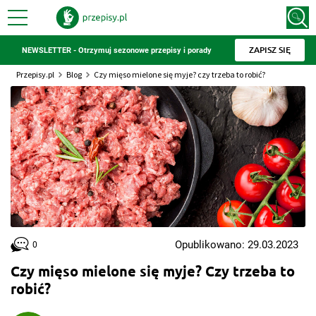
ZAPISZ SIĘ
NEWSLETTER - Otrzymuj sezonowe przepisy i porady
Przepisy.pl
Blog
Czy mięso mielone się myje? czy trzeba to robić?
Opublikowano: 29.03.2023
0
Czy mięso mielone się myje? Czy trzeba to
robić?