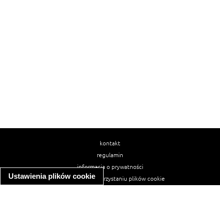
kontakt
regulamin
informacja o prywatności
Ustawienia plików cookie
informacja o wykorzystaniu plików cookie
ułatwienia dostępu
Najpopularniejsze przepisy