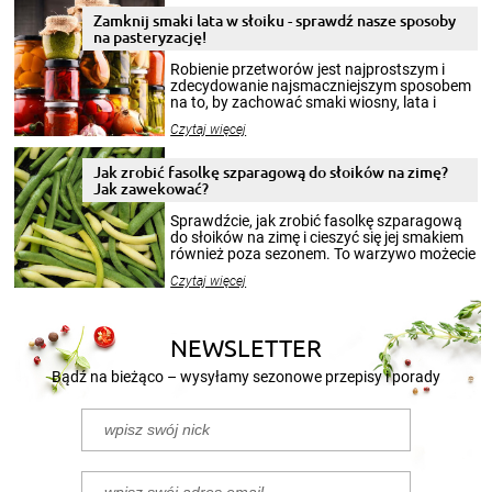
Zamknij smaki lata w słoiku - sprawdź nasze sposoby
na pasteryzację!
Robienie przetworów jest najprostszym i
zdecydowanie najsmaczniejszym sposobem
na to, by zachować smaki wiosny, lata i
jesieni na dłużej. Można robić setki zdjęć
Czytaj więcej
krajobrazów, by cieszyć nimi oko w sezonie
zimowym, ale to smaczny posiłek pozwoli w
pełni poczuć atmosferę cieplejszych
Jak zrobić fasolkę szparagową do słoików na zimę?
miesięcy. Przygotowanie słoików ze
Jak zawekować?
smakowitą zawartością musi obejmować
patenty, które pozwolą zachować świeżość
Sprawdźcie, jak zrobić fasolkę szparagową
przetworów.
do słoików na zimę i cieszyć się jej smakiem
również poza sezonem. To warzywo możecie
wekować na wiele sposobów. Wykorzystajcie
Czytaj więcej
nasze propozycje!
NEWSLETTER
Bądź na bieżąco – wysyłamy sezonowe przepisy i porady