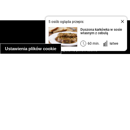
5 osób ogląda przepis:
kontakt
Duszona karkówka w sosie
własnym z cebulą
regulamin
informacja o prywatności
60 min.
łatwe
Ustawienia plików cookie
informacja o wykorzystaniu plików cookie
ułatwienia dostępu
Najpopularniejsze przepisy
spaghetti bolognese
makaron z kurczakiem w sosie śmietanowym
kanapka z indykiem
ratatouille
lahmacun
mac and cheese
zupa minestrone