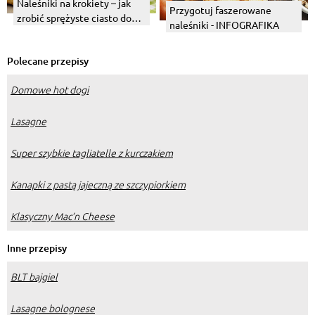
Naleśniki na krokiety – jak
Przygotuj faszerowane
zrobić sprężyste ciasto do
naleśniki - INFOGRAFIKA
krokietów tak, by nie pękały?
Polecane przepisy
Domowe hot dogi
Lasagne
Super szybkie tagliatelle z kurczakiem
Kanapki z pastą jajeczną ze szczypiorkiem
Klasyczny Mac’n Cheese
Inne przepisy
BLT bajgiel
Lasagne bolognese