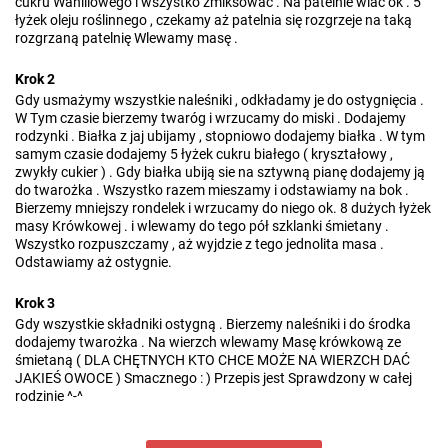
cukru Waniliowego i wszystko zmiksować . Na patelnie wlać ok . 5
łyżek oleju roślinnego , czekamy aż patelnia się rozgrzeje na taką
rozgrzaną patelnię Wlewamy masę .
Krok 2
Gdy usmażymy wszystkie naleśniki , odkładamy je do ostygnięcia .
W Tym czasie bierzemy twaróg i wrzucamy do miski . Dodajemy
rodzynki . Białka z jaj ubijamy , stopniowo dodajemy białka . W tym
samym czasie dodajemy 5 łyżek cukru białego ( kryształowy ,
zwykły cukier ) . Gdy białka ubiją sie na sztywną pianę dodajemy ją
do twarożka . Wszystko razem mieszamy i odstawiamy na bok .
Bierzemy mniejszy rondelek i wrzucamy do niego ok. 8 dużych łyżek
masy Krówkowej . i wlewamy do tego pół szklanki śmietany .
Wszystko rozpuszczamy , aż wyjdzie z tego jednolita masa .
Odstawiamy aż ostygnie.
Krok 3
Gdy wszystkie składniki ostygną . Bierzemy naleśniki i do środka
dodajemy twarożka . Na wierzch wlewamy Masę krówkową ze
śmietaną ( DLA CHĘTNYCH KTO CHCE MOŻE NA WIERZCH DAĆ
JAKIEŚ OWOCE ) Smacznego : ) Przepis jest Sprawdzony w całej
rodzinie ^-^