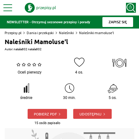
ZAPISZ SIĘ
NEWSLETTER - Otrzymuj sezonowe przepisy i porady
Przepisy.pl
Dania i przekąski
Naleśniki
Naleśniki mamoluse'l
Naleśniki Mamoluse'l
Autor:
natala802 natala802
Oceń pierwszy
4 os.
średnie
30 min.
5 os.
POBIERZ PDF
UDOSTĘPNIJ
15 osób zapisało