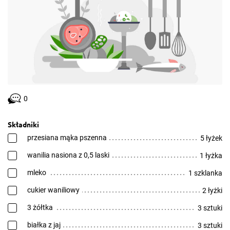
0
Składniki
przesiana mąka pszenna
5 łyżek
wanilia nasiona z 0,5 laski
1 łyżka
mleko
1 szklanka
cukier waniliowy
2 łyżki
3 żółtka
3 sztuki
białka z jaj
3 sztuki