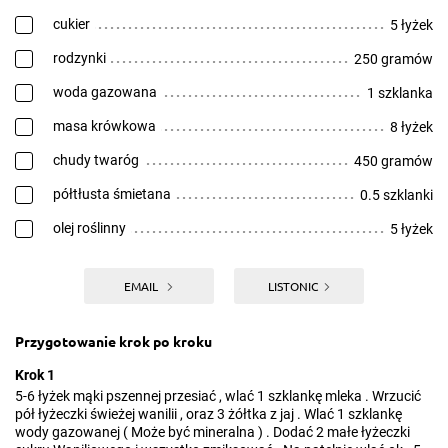
cukier
5 łyżek
rodzynki
250 gramów
woda gazowana
1 szklanka
masa krówkowa
8 łyżek
chudy twaróg
450 gramów
półtłusta śmietana
0.5 szklanki
olej roślinny
5 łyżek
EMAIL
LISTONIC
Przygotowanie krok po kroku
Krok 1
5-6 łyżek mąki pszennej przesiać , wlać 1 szklankę mleka . Wrzucić
pół łyżeczki świeżej wanilii , oraz 3 żółtka z jaj . Wlać 1 szklankę
wody gazowanej ( Może być mineralna ) . Dodać 2 małe łyżeczki