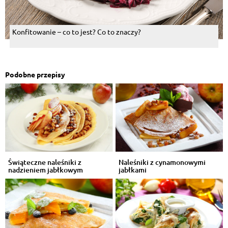
Konfitowanie – co to jest? Co to znaczy?
Podobne przepisy
Świąteczne naleśniki z
Naleśniki z cynamonowymi
nadzieniem jabłkowym
jabłkami