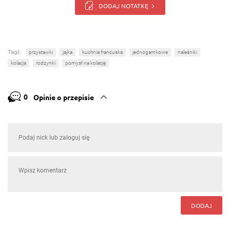
DODAJ NOTATKĘ
Tagi:
przystawki
jajka
kuchnia francuska
jednogarnkowe
naleśniki
kolacja
rodzynki
pomysł na kolację
0
Opinie o przepisie
DODAJ