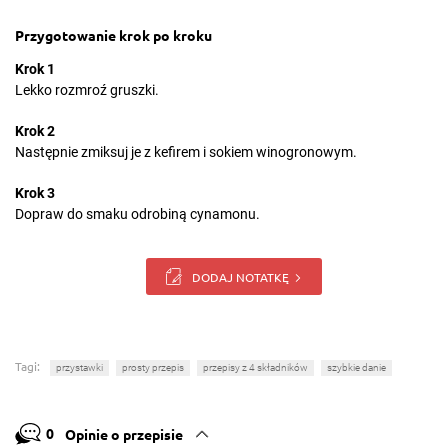
Przygotowanie krok po kroku
Krok 1
Lekko rozmroź gruszki.
Krok 2
Następnie zmiksuj je z kefirem i sokiem winogronowym.
Krok 3
Dopraw do smaku odrobiną cynamonu.
DODAJ NOTATKĘ
Tagi:
przystawki
prosty przepis
przepisy z 4 składników
szybkie danie
0
Opinie o przepisie