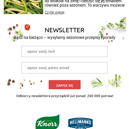
do słoików na zimę i cieszyć się jej smakiem
również poza sezonem. To warzywo możecie
wekować na wiele sposobów. Wykorzystajcie
Czytaj więcej
nasze propozycje!
NEWSLETTER
Bądź na bieżąco – wysyłamy sezonowe przepisy i porady
ZAPISZ SIĘ
Odbiorcy newslettera przyrządzili już ponad
260 000 potraw!