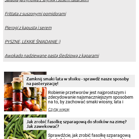
Frittata z suszonymi pomidorami
Pierogi z kapustą i serem
PYSZNE, LEKKIE ŚNIADANIE :)
Awokado nadziewane pastą śledziową z kaparami
Zamknij smaki lata w słoiku - sprawdź nasze sposoby
na pasteryzację!
Robienie przetworów jest najprostszym i
zdecydowanie najsmaczniejszym sposobem
na to, by zachować smaki wiosny, lata i
jesieni na dłużej. Można robić setki zdjęć
Czytaj więcej
krajobrazów, by cieszyć nimi oko w sezonie
zimowym, ale to smaczny posiłek pozwoli w
pełni poczuć atmosferę cieplejszych
Jak zrobić fasolkę szparagową do słoików na zimę?
miesięcy. Przygotowanie słoików ze
Jak zawekować?
smakowitą zawartością musi obejmować
patenty, które pozwolą zachować świeżość
Sprawdźcie, jak zrobić fasolkę szparagową
przetworów.