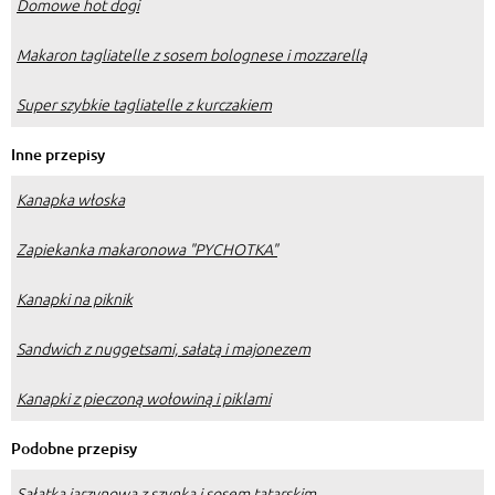
Domowe hot dogi
Makaron tagliatelle z sosem bolognese i mozzarellą
Super szybkie tagliatelle z kurczakiem
Inne przepisy
Kanapka włoska
Zapiekanka makaronowa "PYCHOTKA"
Kanapki na piknik
Sandwich z nuggetsami, sałatą i majonezem
Kanapki z pieczoną wołowiną i piklami
Podobne przepisy
Sałatka jarzynowa z szynką i sosem tatarskim