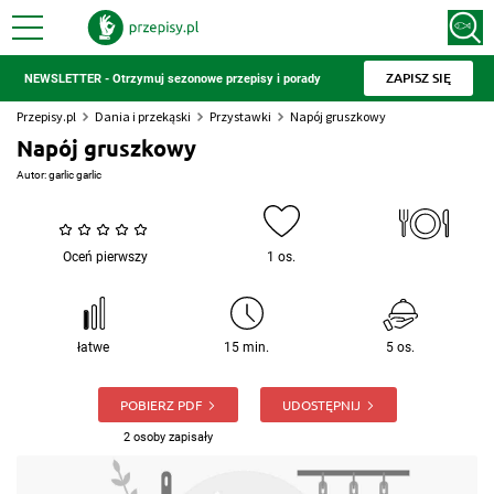
ZAPISZ SIĘ
NEWSLETTER - Otrzymuj sezonowe przepisy i porady
Przepisy.pl
Dania i przekąski
Przystawki
Napój gruszkowy
Napój gruszkowy
Autor:
garlic garlic
Oceń pierwszy
1 os.
łatwe
15 min.
5 os.
POBIERZ PDF
UDOSTĘPNIJ
2 osoby zapisały