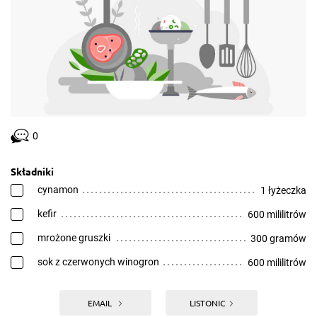
0
Składniki
cynamon
1 łyżeczka
kefir
600 mililitrów
mrożone gruszki
300 gramów
sok z czerwonych winogron
600 mililitrów
EMAIL
LISTONIC