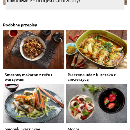
Konfitowanie – co to jest? Co to znaczy?
Podobne przepisy
Smażony makaron z tofu i
Pieczone uda z kurczaka z
warzywami
ciecierzycą
Sajgonki warzywne
Mochi