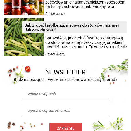
zdecydowanie najsmaczniejszym sposobem
na to, by zachować smaki wiosny, lata i
jesieni na dłużej. Można robić setki zdjęć
Czytaj więcej
krajobrazów, by cieszyć nimi oko w sezonie
zimowym, ale to smaczny posiłek pozwoli w
pełni poczuć atmosferę cieplejszych
Jak zrobić fasolkę szparagową do słoików na zimę?
miesięcy. Przygotowanie słoików ze
Jak zawekować?
smakowitą zawartością musi obejmować
patenty, które pozwolą zachować świeżość
Sprawdźcie, jak zrobić fasolkę szparagową
przetworów.
do słoików na zimę i cieszyć się jej smakiem
również poza sezonem. To warzywo możecie
wekować na wiele sposobów. Wykorzystajcie
Czytaj więcej
nasze propozycje!
NEWSLETTER
Bądź na bieżąco – wysyłamy sezonowe przepisy i porady
ZAPISZ SIĘ