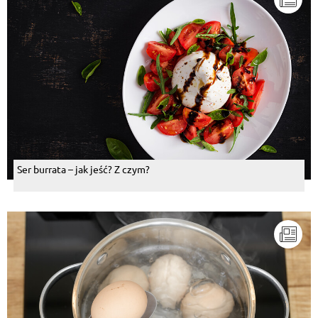
Ser burrata – jak jeść? Z czym?