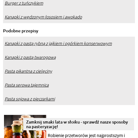
Burger z tuńczykiem
Kanapki z wędzonym łososiem i awokado
Podobne przepisy
Kanapki z pastą rybną z jajkiem i ogórkiem konserwowym
Kanapki z pastą twarogową
Pasta pikantna z cielęciny
Pasta serowa tajemnica
Pasta sojowa z pieczarkami
Zamknij smaki lata w słoiku - sprawdź nasze sposoby
na pasteryzację!
Robienie przetworów jest najprostszym i