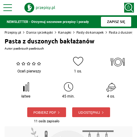
ZAPISZ SIĘ
NEWSLETTER - Otrzymuj sezonowe przepisy i porady
Przepisy.pl
Dania i przekąski
Kanapki
Pasty do kanapek
Pasta z duszonyc
Pasta z duszonych bakłażanów
Autor:
pasibrzuch pasibrzuch
Oceń pierwszy
1 os.
łatwe
45 min.
4 os.
POBIERZ PDF
UDOSTĘPNIJ
11 osób zapisało