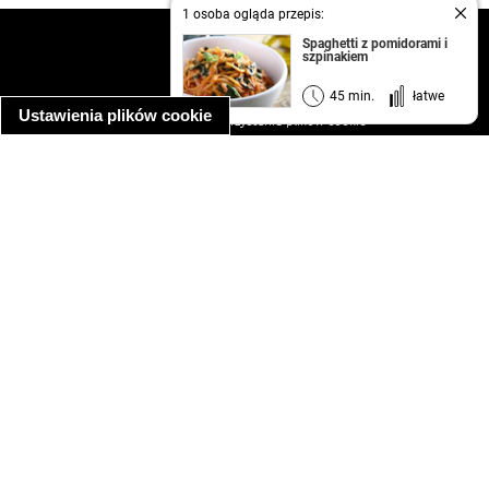
1 osoba ogląda przepis:
kontakt
Spaghetti z pomidorami i
szpinakiem
regulamin
informacja o prywatności
45 min.
łatwe
Ustawienia plików cookie
informacja o wykorzystaniu plików cookie
ułatwienia dostępu
Najpopularniejsze przepisy
spaghetti bolognese
makaron z kurczakiem w sosie śmietanowym
kanapka z indykiem
ratatouille
lahmacun
mac and cheese
zupa minestrone
cannelloni ze szpinakiem i ricottą
spaghetti przepisy