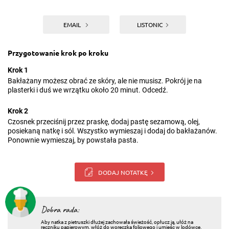
EMAIL
LISTONIC
Przygotowanie krok po kroku
Krok 1
Bakłażany możesz obrać ze skóry, ale nie musisz. Pokrój je na
plasterki i duś we wrzątku około 20 minut. Odcedź.
Krok 2
Czosnek przeciśnij przez praskę, dodaj pastę sezamową, olej,
posiekaną natkę i sól. Wszystko wymieszaj i dodaj do bakłażanów.
Ponownie wymieszaj, by powstała pasta.
DODAJ NOTATKĘ
Dobra rada:
Aby natka z pietruszki dłużej zachowała świeżość, opłucz ją, ułóż na
ręczniku papierowym, włóż do woreczka foliowego i umieśc w lodówce.