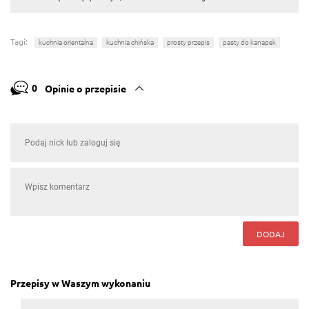
Tagi:
kuchnia orientalna
kuchnia chińska
prosty przepis
pasty do kanapek
0
Opinie o przepisie
DODAJ
Przepisy w Waszym wykonaniu