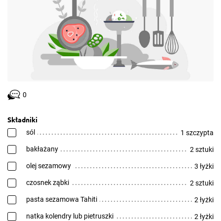
0
Składniki
sól
1 szczypta
bakłażany
2 sztuki
olej sezamowy
3 łyżki
czosnek ząbki
2 sztuki
pasta sezamowa Tahiti
2 łyżki
natka kolendry lub pietruszki
2 łyżki