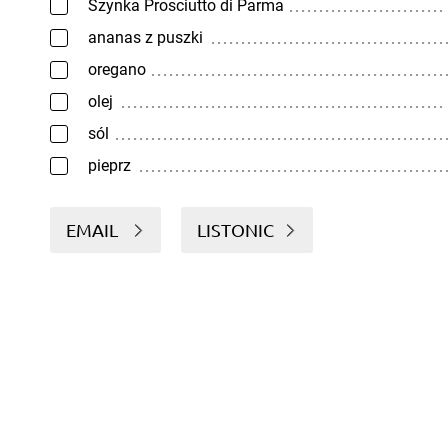
Szynka Prosciutto di Parma
ananas z puszki
oregano
olej
sól
pieprz
EMAIL
LISTONIC