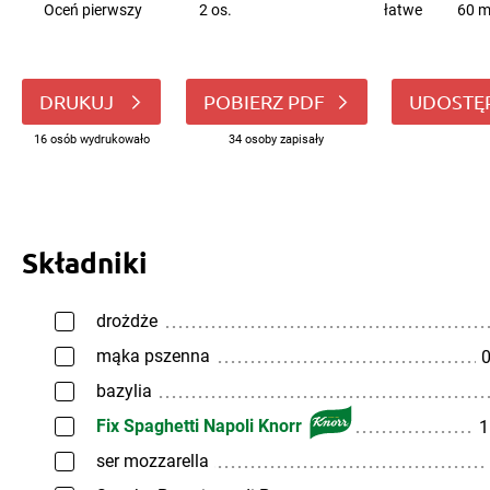
Oceń pierwszy
2 os.
łatwe
60 m
DRUKUJ
POBIERZ PDF
UDOSTĘ
16 osób wydrukowało
34 osoby zapisały
Składniki
drożdże
mąka pszenna
0
bazylia
Fix Spaghetti Napoli Knorr
1
ser mozzarella