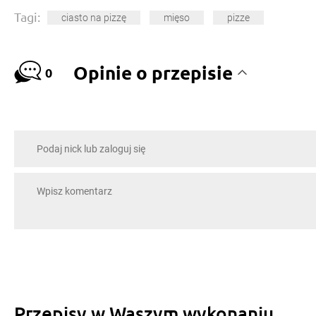
Tagi:
ciasto na pizzę
mięso
pizze
Opinie o przepisie
0
Przepisy w Waszym wykonaniu