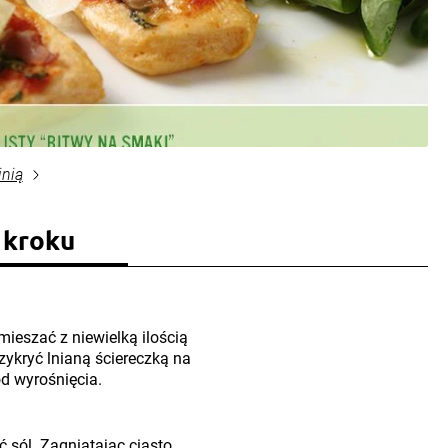
inią
 kroku
ieszać z niewielką ilością
rzykryć lnianą ściereczką na
od wyrośnięcia.
ć sól. Zagniatając ciasto