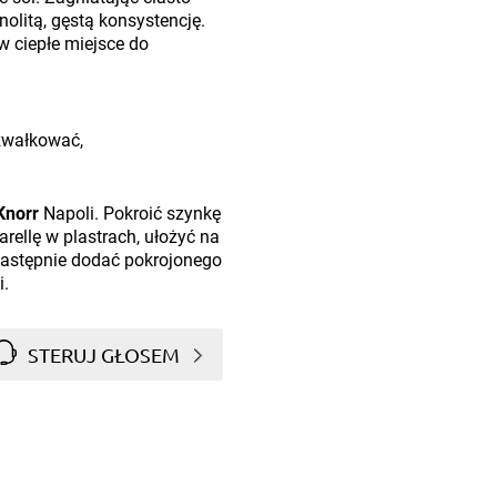
litą, gęstą konsystencję.
w ciepłe miejsce do
ozwałkować,
Knorr
Napoli. Pokroić szynkę
arellę w plastrach, ułożyć na
Następnie dodać pokrojonego
i.
STERUJ GŁOSEM