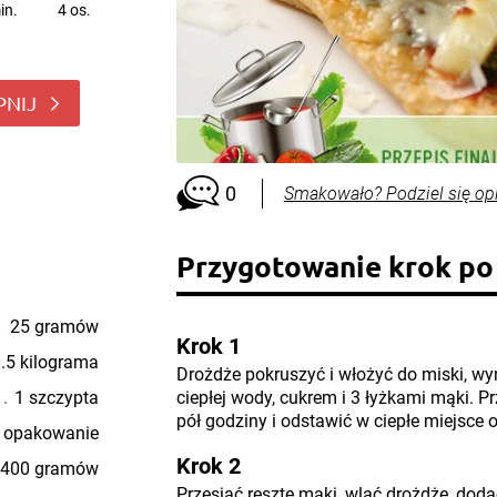
in.
4 os.
PNIJ
0
Smakowało? Podziel się op
Przygotowanie krok po
25 gramów
Krok 1
.5 kilograma
Drożdże pokruszyć i włożyć do miski, wym
1 szczypta
ciepłej wody, cukrem i 3 łyżkami mąki. P
pół godziny i odstawić w ciepłe miejsce 
 opakowanie
Krok 2
400 gramów
Przesiać resztę mąki, wlać drożdże, doda