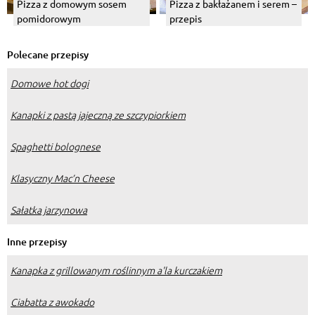
Pizza z domowym sosem
Pizza z bakłażanem i serem –
pomidorowym
przepis
Polecane przepisy
Domowe hot dogi
Kanapki z pastą jajeczną ze szczypiorkiem
Spaghetti bolognese
Klasyczny Mac’n Cheese
Sałatka jarzynowa
Inne przepisy
Kanapka z grillowanym roślinnym a'la kurczakiem
Ciabatta z awokado