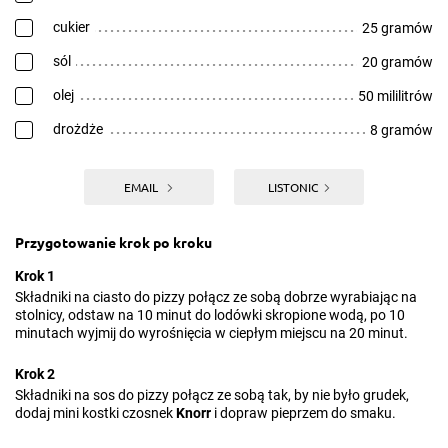
cukier
25 gramów
sól
20 gramów
olej
50 mililitrów
drożdże
8 gramów
EMAIL
LISTONIC
Przygotowanie krok po kroku
Krok 1
Składniki na ciasto do pizzy połącz ze sobą dobrze wyrabiając na
stolnicy, odstaw na 10 minut do lodówki skropione wodą, po 10
minutach wyjmij do wyrośnięcia w ciepłym miejscu na 20 minut.
Krok 2
Składniki na sos do pizzy połącz ze sobą tak, by nie było grudek,
dodaj mini kostki czosnek
Knorr
i dopraw pieprzem do smaku.