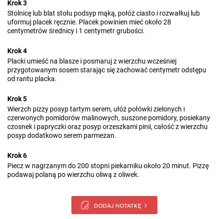
Krok 3
Stolnicę lub blat stołu podsyp mąką, połóż ciasto i rozwałkuj lub
uformuj placek ręcznie. Placek powinien mieć około 28
centymetrów średnicy i 1 centymetr grubości.
Krok 4
Placki umieść na blasze i posmaruj z wierzchu wcześniej
przygotowanym sosem starając się zachować centymetr odstępu
od rantu placka.
Krok 5
Wierzch pizzy posyp tartym serem, ułóż połówki zielonych i
czerwonych pomidorów malinowych, suszone pomidory, posiekany
czosnek i papryczki oraz posyp orzeszkami pinii, całość z wierzchu
posyp dodatkowo serem parmezan.
Krok 6
Piecz w nagrzanym do 200 stopni piekarniku około 20 minut. Pizzę
podawaj polaną po wierzchu oliwą z oliwek.
DODAJ NOTATKĘ