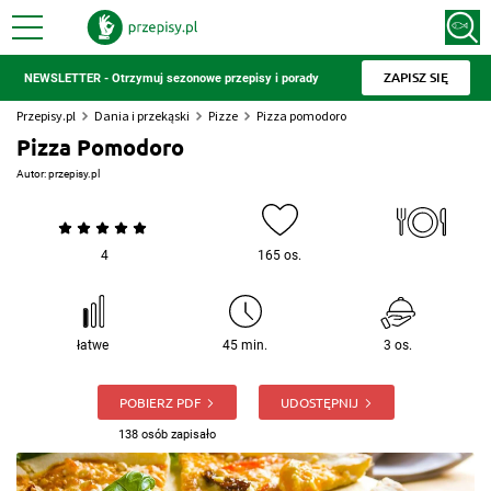
ZAPISZ SIĘ
NEWSLETTER - Otrzymuj sezonowe przepisy i porady
Przepisy.pl
Dania i przekąski
Pizze
Pizza pomodoro
Pizza Pomodoro
Autor:
przepisy.pl
4
165 os.
łatwe
45 min.
3 os.
POBIERZ PDF
UDOSTĘPNIJ
138 osób zapisało