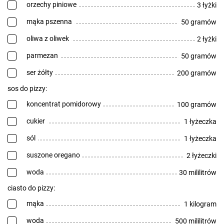
orzechy piniowe
3 łyżki
mąka pszenna
50 gramów
oliwa z oliwek
2 łyżki
parmezan
50 gramów
ser żółty
200 gramów
sos do pizzy:
koncentrat pomidorowy
100 gramów
cukier
1 łyżeczka
sól
1 łyżeczka
suszone oregano
2 łyżeczki
woda
30 mililitrów
ciasto do pizzy:
mąka
1 kilogram
woda
500 mililitrów