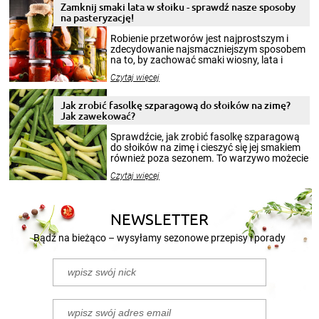
Zamknij smaki lata w słoiku - sprawdź nasze sposoby
na pasteryzację!
Robienie przetworów jest najprostszym i
zdecydowanie najsmaczniejszym sposobem
na to, by zachować smaki wiosny, lata i
jesieni na dłużej. Można robić setki zdjęć
Czytaj więcej
krajobrazów, by cieszyć nimi oko w sezonie
zimowym, ale to smaczny posiłek pozwoli w
pełni poczuć atmosferę cieplejszych
Jak zrobić fasolkę szparagową do słoików na zimę?
miesięcy. Przygotowanie słoików ze
Jak zawekować?
smakowitą zawartością musi obejmować
patenty, które pozwolą zachować świeżość
Sprawdźcie, jak zrobić fasolkę szparagową
przetworów.
do słoików na zimę i cieszyć się jej smakiem
również poza sezonem. To warzywo możecie
wekować na wiele sposobów. Wykorzystajcie
Czytaj więcej
nasze propozycje!
NEWSLETTER
Bądź na bieżąco – wysyłamy sezonowe przepisy i porady