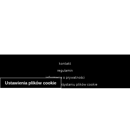
kontakt
regulamin
informacja o prywatności
Ustawienia plików cookie
informacja o wykorzystaniu plików cookie
ułatwienia dostępu
Najpopularniejsze przepisy
spaghetti bolognese
makaron z kurczakiem w sosie śmietanowym
kanapka z indykiem