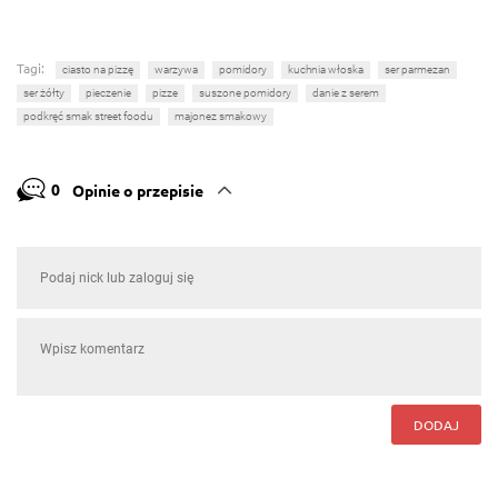
Tagi:
ciasto na pizzę
warzywa
pomidory
kuchnia włoska
ser parmezan
ser żółty
pieczenie
pizze
suszone pomidory
danie z serem
podkręć smak street foodu
majonez smakowy
0
Opinie o przepisie
DODAJ