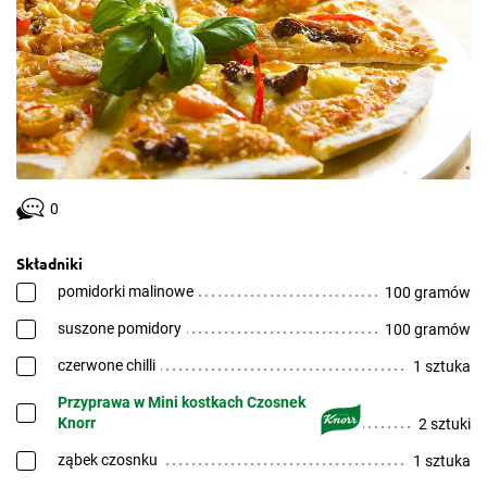
0
Składniki
pomidorki malinowe
100 gramów
suszone pomidory
100 gramów
czerwone chilli
1 sztuka
Przyprawa w Mini kostkach Czosnek
Knorr
2 sztuki
ząbek czosnku
1 sztuka