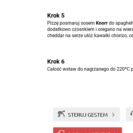
Krok 5
Pizzę posmaruj sosem
Knorr
do spaghett
dodatkowo czosnkiem i oregano na wierz
cheddar na serze ułóż kawałki chorizo, ceb
Krok 6
Całość wstaw do nagrzanego do 220*C pi
STERUJ GESTEM