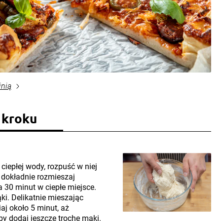
inią
 kroku
ciepłej wody, rozpuść w niej
i dokładnie rozmieszaj
 30 minut w ciepłe miejsce.
ki. Delikatnie mieszając
aj około 5 minut, aż
eby dodaj jeszcze trochę mąki.