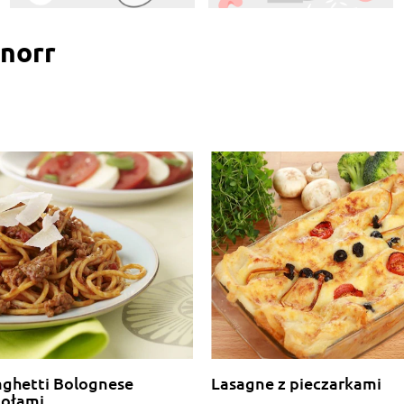
Knorr
aghetti Bolognese
Lasagne z pieczarkami
iołami