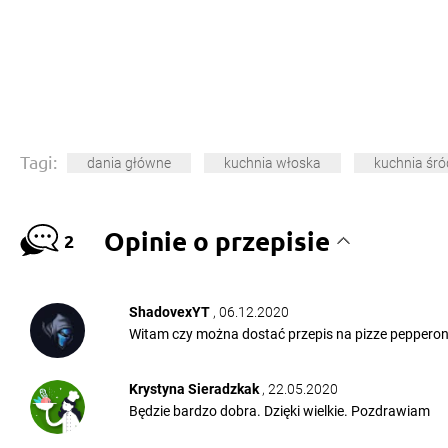
Tagi:
dania główne
kuchnia włoska
kuchnia śr
Opinie o przepisie
2
ShadovexYT
, 06.12.2020
Witam czy można dostać przepis na pizze pepperoni 
Krystyna Sieradzkak
, 22.05.2020
Będzie bardzo dobra. Dzięki wielkie. Pozdrawiam