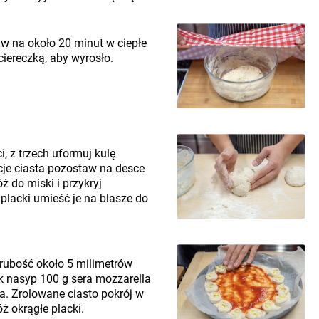
w na około 20 minut w ciepłe
iereczką, aby wyrosło.
i, z trzech uformuj kulę
rcje ciasta pozostaw na desce
ż do miski i przykryj
 placki umieść je na blasze do
grubość około 5 milimetrów
ek nasyp 100 g sera mozzarella
sta. Zrolowane ciasto pokrój w
ż okrągłe placki.