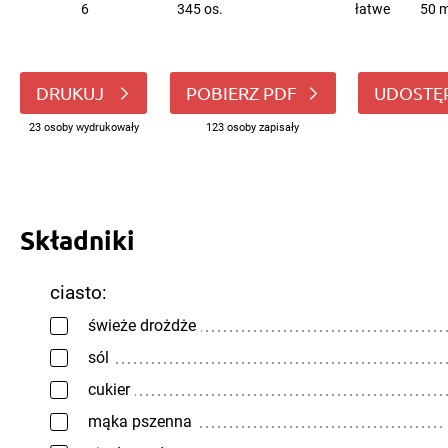
6
345 os.
łatwe
50 m
DRUKUJ
POBIERZ PDF
UDOSTĘ
23 osoby wydrukowały
123 osoby zapisały
Składniki
ciasto:
świeże drożdże
sól
cukier
mąka pszenna