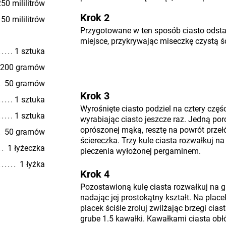
50 mililitrów
Krok 2
50 mililitrów
Przygotowane w ten sposób ciasto odsta
miejsce, przykrywając miseczkę czystą śc
1 sztuka
200 gramów
50 gramów
Krok 3
1 sztuka
Wyrośnięte ciasto podziel na cztery częśc
1 sztuka
wyrabiając ciasto jeszcze raz. Jedną po
oprószonej mąką, resztę na powrót przełó
50 gramów
ściereczka. Trzy kule ciasta rozwałkuj na
1 łyżeczka
pieczenia wyłożonej pergaminem.
1 łyżka
Krok 4
Pozostawioną kulę ciasta rozwałkuj na 
nadając jej prostokątny kształt. Na plac
placek ściśle zroluj zwilżając brzegi cia
grube 1.5 kawałki. Kawałkami ciasta obłó