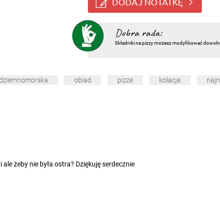
DODAJ NOTATKĘ
Dobra rada:
Składniki na pizzy możesz modyfikować dowolnie
ódziemnomorska
obiad
pizze
kolacja
naj
ale żeby nie była ostra? Dziękuję serdecznie