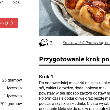
in.
5 os.
PNIJ
2
Smakowało? Podziel się op
Przygotowanie krok po
Krok 1
25 gramów
Do odpowiedniej miseczki nalej szklankę 
1 łyżeczka
sól, cukier i drożdże, dodaj połowę mąki 
powstały w ten sposób zaczyn odstaw na
1 łyżeczka
Po tym czasie dodaj oliwę oraz resztę mą
połącz wszystkie składniki. Ciasto wyrabi
700 gramów
przestanie kleić się do rąk, w razie potrz