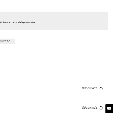
. Ale nie może ich być za dużo.
nowsze
Odpowiedz
Odpowiedz