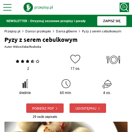
ZAPISZ SIĘ
NEWSLETTER - Otrzymuj sezonowe przepisy i porady
Przepisy.pl
Dania i przekąski
Dania główne
Pyzy z serem cebulkowym
Pyzy z serem cebulkowym
Autor:
Wdowińska-Rozbicka
2
17 os.
średnie
60 min.
4 os.
POBIERZ PDF
UDOSTĘPNIJ
29 osób zapisało