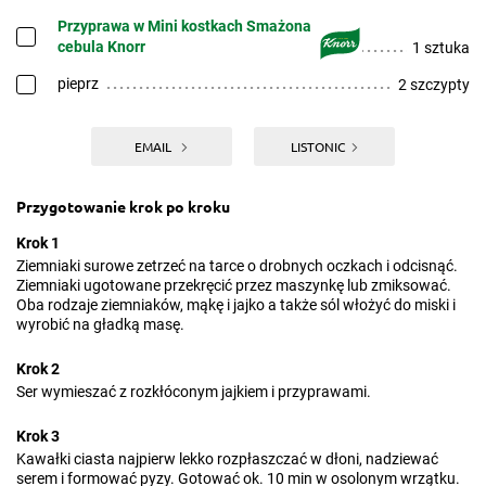
Przyprawa w Mini kostkach Smażona
cebula Knorr
1 sztuka
pieprz
2 szczypty
EMAIL
LISTONIC
Przygotowanie krok po kroku
Krok 1
Ziemniaki surowe zetrzeć na tarce o drobnych oczkach i odcisnąć.
Ziemniaki ugotowane przekręcić przez maszynkę lub zmiksować.
Oba rodzaje ziemniaków, mąkę i jajko a także sól włożyć do miski i
wyrobić na gładką masę.
Krok 2
Ser wymieszać z rozkłóconym jajkiem i przyprawami.
Krok 3
Kawałki ciasta najpierw lekko rozpłaszczać w dłoni, nadziewać
serem i formować pyzy. Gotować ok. 10 min w osolonym wrzątku.