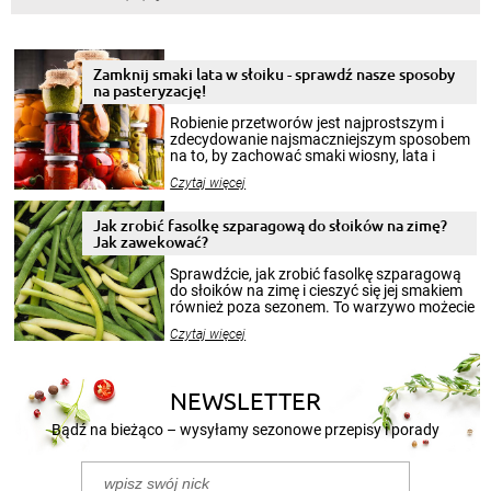
Zamknij smaki lata w słoiku - sprawdź nasze sposoby
na pasteryzację!
Robienie przetworów jest najprostszym i
zdecydowanie najsmaczniejszym sposobem
na to, by zachować smaki wiosny, lata i
jesieni na dłużej. Można robić setki zdjęć
Czytaj więcej
krajobrazów, by cieszyć nimi oko w sezonie
zimowym, ale to smaczny posiłek pozwoli w
pełni poczuć atmosferę cieplejszych
Jak zrobić fasolkę szparagową do słoików na zimę?
miesięcy. Przygotowanie słoików ze
Jak zawekować?
smakowitą zawartością musi obejmować
patenty, które pozwolą zachować świeżość
Sprawdźcie, jak zrobić fasolkę szparagową
przetworów.
do słoików na zimę i cieszyć się jej smakiem
również poza sezonem. To warzywo możecie
wekować na wiele sposobów. Wykorzystajcie
Czytaj więcej
nasze propozycje!
NEWSLETTER
Bądź na bieżąco – wysyłamy sezonowe przepisy i porady