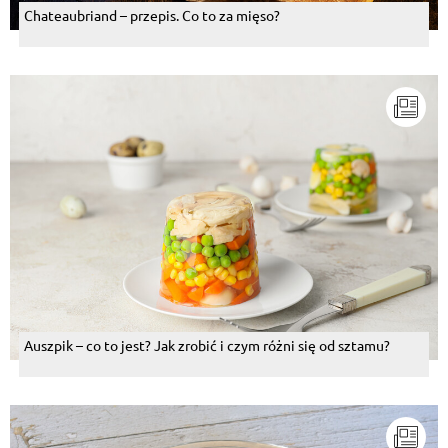
Chateaubriand – przepis. Co to za mięso?
Auszpik – co to jest? Jak zrobić i czym różni się od sztamu?