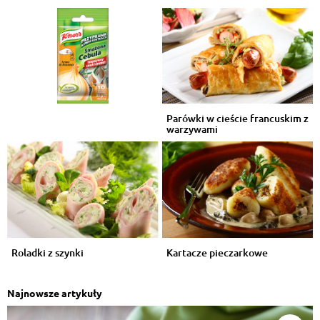
Parówki w cieście francuskim z
warzywami
Roladki z szynki
Kartacze pieczarkowe
Najnowsze artykuły