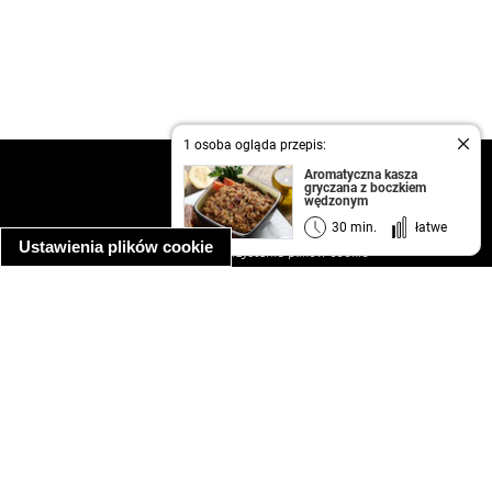
1 osoba ogląda przepis:
kontakt
Aromatyczna kasza
gryczana z boczkiem
regulamin
wędzonym
informacja o prywatności
30 min.
łatwe
Ustawienia plików cookie
informacja o wykorzystaniu plików cookie
ułatwienia dostępu
Najpopularniejsze przepisy
spaghetti bolognese
makaron z kurczakiem w sosie śmietanowym
kanapka z indykiem
ratatouille
lahmacun