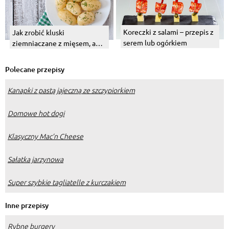
Koreczki z salami – przepis z
Jak zrobić kluski
serem lub ogórkiem
ziemniaczane z mięsem, a
jak z boczkiem czy z serem?
Polecane przepisy
Kanapki z pastą jajeczną ze szczypiorkiem
Domowe hot dogi
Klasyczny Mac’n Cheese
Sałatka jarzynowa
Super szybkie tagliatelle z kurczakiem
Inne przepisy
Rybne burgery