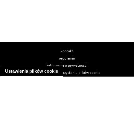
kontakt
regulamin
informacja o prywatności
Ustawienia plików cookie
informacja o wykorzystaniu plików cookie
ułatwienia dostępu
Najpopularniejsze przepisy
spaghetti bolognese
makaron z kurczakiem w sosie śmietanowym
kanapka z indykiem
ratatouille