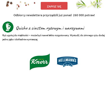
ZAPISZ SIĘ
Odbiorcy newslettera przyrządzili już ponad
260 000 potraw!
Quiche z ciastem ryżowym i warzywami
Ryż ugotuj do miękkości – może być nawet lekko rozgotowany. Wystudź, do zimnego ryżu dodaj
jedno jajko i dokładnie wymieszaj.