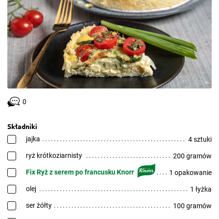
0
Składniki
jajka
4 sztuki
ryż krótkoziarnisty
200 gramów
Fix Ryż z serem po francusku Knorr
1 opakowanie
olej
1 łyżka
ser żółty
100 gramów