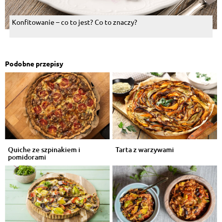
Konfitowanie – co to jest? Co to znaczy?
Podobne przepisy
Quiche ze szpinakiem i
Tarta z warzywami
pomidorami