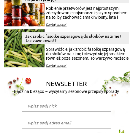
Robienie przetworów jest najprostszym i
zdecydowanie najsmaczniejszym sposobem
na to, by zachować smaki wiosny, lata i
jesieni na dłużej. Można robić setki zdjęć
Czytaj więcej
krajobrazów, by cieszyć nimi oko w sezonie
zimowym, ale to smaczny posiłek pozwoli w
pełni poczuć atmosferę cieplejszych
Jak zrobić fasolkę szparagową do słoików na zimę?
miesięcy. Przygotowanie słoików ze
Jak zawekować?
smakowitą zawartością musi obejmować
patenty, które pozwolą zachować świeżość
Sprawdźcie, jak zrobić fasolkę szparagową
przetworów.
do słoików na zimę i cieszyć się jej smakiem
również poza sezonem. To warzywo możecie
wekować na wiele sposobów. Wykorzystajcie
Czytaj więcej
nasze propozycje!
NEWSLETTER
Bądź na bieżąco – wysyłamy sezonowe przepisy i porady