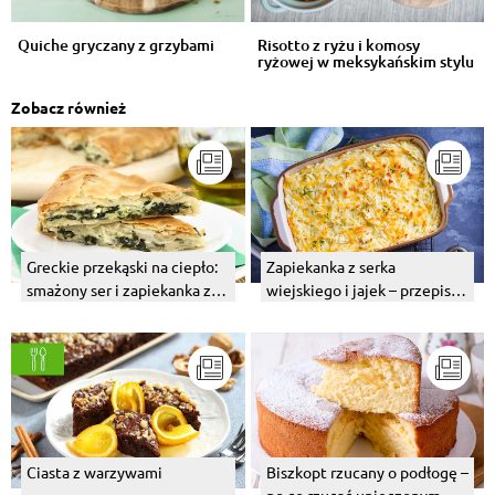
Quiche gryczany z grzybami
Risotto z ryżu i komosy
ryżowej w meksykańskim stylu
z awoka...
Zobacz również
Greckie przekąski na ciepło:
Zapiekanka z serka
smażony ser i zapiekanka z
wiejskiego i jajek – przepis z
fetą, szpinakiem i ciastem
warzywami
filo
Ciasta z warzywami
Biszkopt rzucany o podłogę –