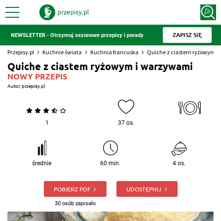
ZAPISZ SIĘ
NEWSLETTER - Otrzymuj sezonowe przepisy i porady
Przepisy.pl
Kuchnie świata
Kuchnia francuska
Quiche z ciastem ryżowym 
Quiche z ciastem ryżowym i warzywami
NOWY PRZEPIS
Autor:
przepisy.pl
1
37 os.
średnie
60 min.
4 os.
POBIERZ PDF
UDOSTĘPNIJ
30 osób zapisało