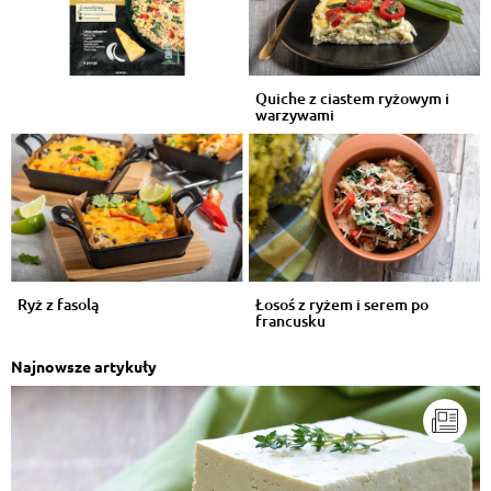
Quiche z ciastem ryżowym i
warzywami
Ryż z fasolą
Łosoś z ryżem i serem po
francusku
Najnowsze artykuły