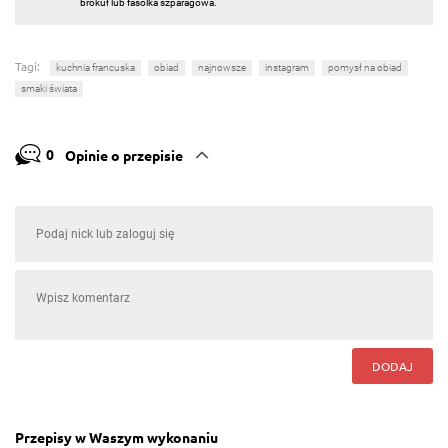
brokuł lub fasolka szparagowa.
Tagi:
kuchnia francuska
obiad
najnowsze
instagram
pomysł na obiad
smaki świata
0
Opinie o przepisie
DODAJ
Przepisy w Waszym wykonaniu