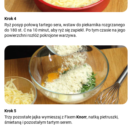
Krok 4
Ryż posyp połową tartego sera, wstaw do piekarnika rozgrzanego
do 180 st. C na 10 minut, aby ryż się zapiekł. Po tym czasie na jego
powierzchni rozłóż pokrojone warzywa.
Krok 5
Trzy pozostałe jajka wymieszaj z Fixem
Knorr
, natką pietruszki,
śmietaną i pozostałym tartym serem.