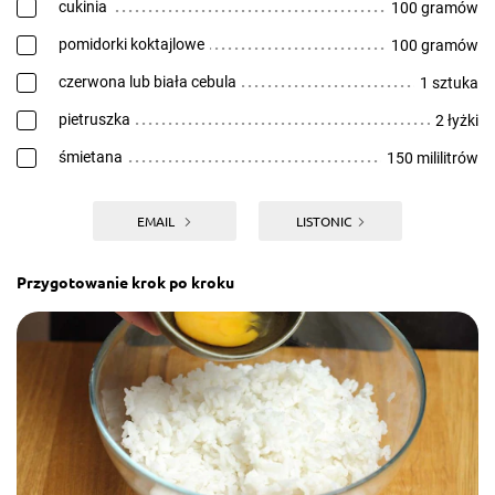
cukinia
100 gramów
pomidorki koktajlowe
100 gramów
czerwona lub biała cebula
1 sztuka
pietruszka
2 łyżki
śmietana
150 mililitrów
EMAIL
LISTONIC
Przygotowanie krok po kroku