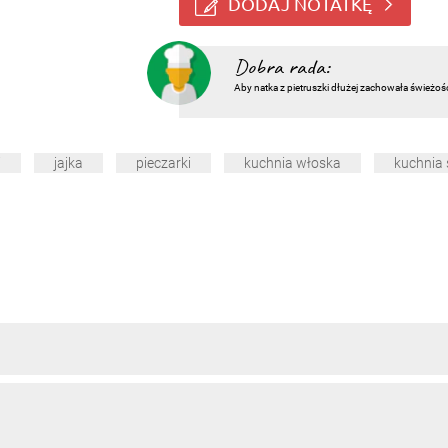
DODAJ NOTATKĘ
Dobra rada:
Aby natka z pietruszki dłużej zachowała świeżoś
i
jajka
pieczarki
kuchnia włoska
kuchnia