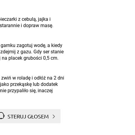
eczarki z cebulą, jajka i
 starannie i dopraw masę.
 garnku zagotuj wodę, a kiedy
 zdejmij z gazu. Gdy ser stanie
j na placek grubości 0,5 cm.
wiń w roladę i odłóż na 2 dni
jako przekąskę lub dodatek
e przypaliło się, inaczej
STERUJ GŁOSEM