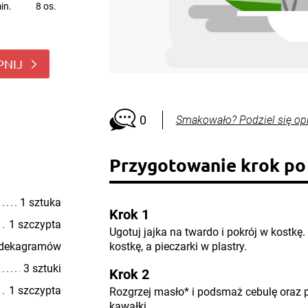
in.
8 os.
PNIJ
0
Smakowało? Podziel się op
Przygotowanie krok po
1 sztuka
Krok 1
1 szczypta
Ugotuj jajka na twardo i pokrój w kostkę
 dekagramów
kostkę, a pieczarki w plastry.
3 sztuki
Krok 2
1 szczypta
Rozgrzej masło* i podsmaż cebulę oraz p
kawałki.