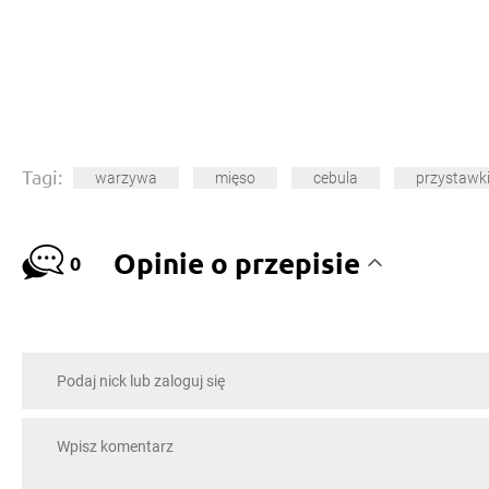
Tagi:
warzywa
mięso
cebula
przystawk
Opinie o przepisie
0