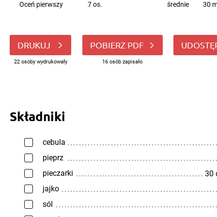
Oceń pierwszy
7 os.
średnie
30 m
DRUKUJ
POBIERZ PDF
UDOSTĘ
22 osoby wydrukowały
16 osób zapisało
Składniki
cebula
pieprz
pieczarki
30
jajko
sól