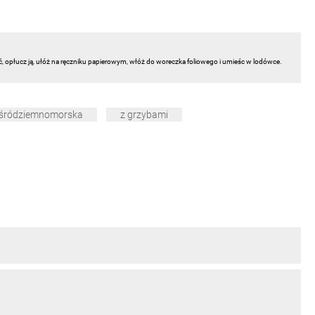
ć, opłucz ją, ułóż na ręczniku papierowym, włóż do woreczka foliowego i umieśc w lodówce.
 śródziemnomorska
z grzybami