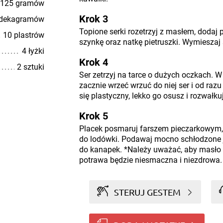
125 gramów
Krok 3
 dekagramów
Topione serki rozetrzyj z masłem, dodaj pi
10 plastrów
szynkę oraz natkę pietruszki. Wymieszaj
4 łyżki
Krok 4
2 sztuki
Ser zetrzyj na tarce o dużych oczkach. W
zacznie wrzeć wrzuć do niej ser i od razu
się plastyczny, lekko go osusz i rozwałku
Krok 5
Placek posmaruj farszem pieczarkowym, z
do lodówki. Podawaj mocno schłodzone 
do kanapek. *Należy uważać, aby masło ni
potrawa będzie niesmaczna i niezdrowa.
STERUJ GESTEM