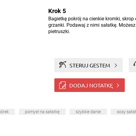
Krok 5
Bagietkę pokrój na cienkie kromki, skrop
grzanki. Podawaj z nimi sałatkę. Możes
pietruszki.
STERUJ GESTEM
DODAJ NOTATKĘ
górek
pomysł na sałatkę
szybkie danie
sosy sała