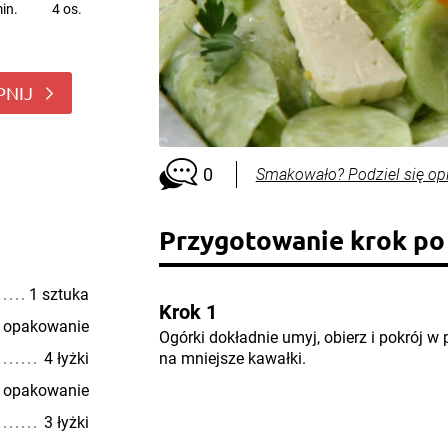
in.
4 os.
PNIJ
0
Smakowało? Podziel się op
Przygotowanie krok po
1 sztuka
Krok 1
 opakowanie
Ogórki dokładnie umyj, obierz i pokrój w 
4 łyżki
na mniejsze kawałki.
 opakowanie
3 łyżki