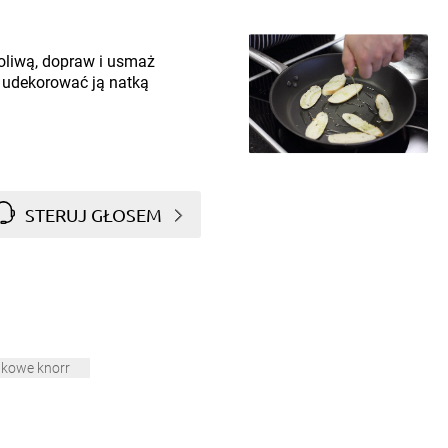
 oliwą, dopraw i usmaż
z udekorować ją natką
STERUJ GŁOSEM
tkowe knorr