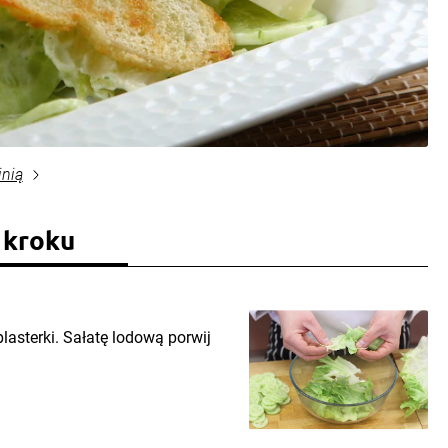
inią
 kroku
plasterki. Sałatę lodową porwij