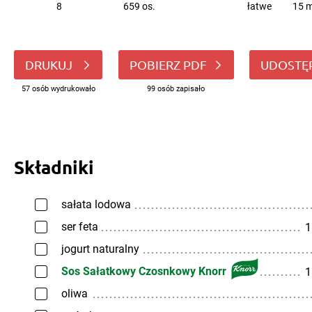
8
659 os.
łatwe
15 m
DRUKUJ
POBIERZ PDF
UDOSTĘ
57 osób wydrukowało
99 osób zapisało
Składniki
sałata lodowa
ser feta
1
jogurt naturalny
Sos Sałatkowy Czosnkowy Knorr
1
oliwa