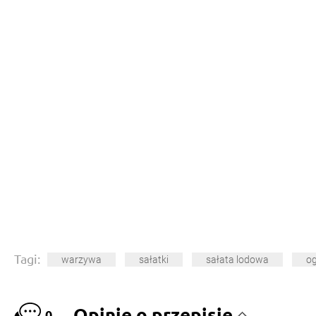
Tagi:
warzywa
sałatki
sałata lodowa
o
Opinie o przepisie
0