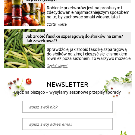
Robienie przetworów jest najprostszym i
zdecydowanie najsmaczniejszym sposobem
na to, by zachować smaki wiosny, lata i
jesieni na dłużej. Można robić setki zdjęć
Czytaj więcej
krajobrazów, by cieszyć nimi oko w sezonie
zimowym, ale to smaczny posiłek pozwoli w
pełni poczuć atmosferę cieplejszych
Jak zrobić fasolkę szparagową do słoików na zimę?
miesięcy. Przygotowanie słoików ze
Jak zawekować?
smakowitą zawartością musi obejmować
patenty, które pozwolą zachować świeżość
Sprawdźcie, jak zrobić fasolkę szparagową
przetworów.
do słoików na zimę i cieszyć się jej smakiem
również poza sezonem. To warzywo możecie
wekować na wiele sposobów. Wykorzystajcie
Czytaj więcej
nasze propozycje!
NEWSLETTER
Bądź na bieżąco – wysyłamy sezonowe przepisy i porady