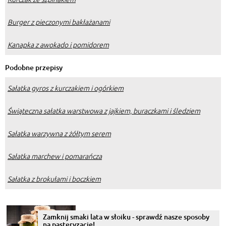
Burger z pieczonymi bakłażanami
Kanapka z awokado i pomidorem
Podobne przepisy
Sałatka gyros z kurczakiem i ogórkiem
Świąteczna sałatka warstwowa z jajkiem, buraczkami i śledziem
Sałatka warzywna z żółtym serem
Sałatka marchew i pomarańcza
Sałatka z brokułami i boczkiem
Zamknij smaki lata w słoiku - sprawdź nasze sposoby
na pasteryzację!