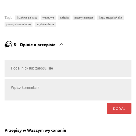
Tagi:
kuchnia polska
warzywa
sałatki
prosty przepis
kapusta pekińska
pomysł na sałatkę
szybkie danie
0
Opinie o przepisie
DODAJ
Przepisy w Waszym wykonaniu