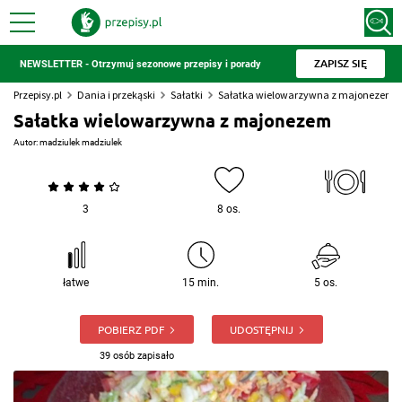
ZAPISZ SIĘ
NEWSLETTER - Otrzymuj sezonowe przepisy i porady
Przepisy.pl
Dania i przekąski
Sałatki
Sałatka wielowarzywna z majonezem
Sałatka wielowarzywna z majonezem
Autor:
madziulek madziulek
3
8 os.
łatwe
15 min.
5 os.
POBIERZ PDF
UDOSTĘPNIJ
39 osób zapisało