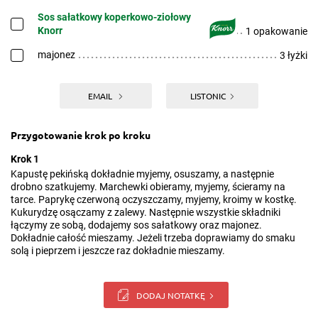
Sos sałatkowy koperkowo-ziołowy
Knorr
1 opakowanie
majonez
3 łyżki
EMAIL
LISTONIC
Przygotowanie krok po kroku
Krok 1
Kapustę pekińską dokładnie myjemy, osuszamy, a następnie
drobno szatkujemy. Marchewki obieramy, myjemy, ścieramy na
tarce. Paprykę czerwoną oczyszczamy, myjemy, kroimy w kostkę.
Kukurydzę osączamy z zalewy. Następnie wszystkie składniki
łączymy ze sobą, dodajemy sos sałatkowy oraz majonez.
Dokładnie całość mieszamy. Jeżeli trzeba doprawiamy do smaku
solą i pieprzem i jeszcze raz dokładnie mieszamy.
DODAJ NOTATKĘ