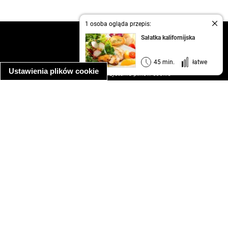
1 osoba ogląda przepis:
kontakt
Sałatka kalifornijska
regulamin
informacja o prywatności
45 min.
łatwe
Ustawienia plików cookie
informacja o wykorzystaniu plików cookie
ułatwienia dostępu
Najpopularniejsze przepisy
spaghetti bolognese
makaron z kurczakiem w sosie śmietanowym
kanapka z indykiem
ratatouille
lahmacun
mac and cheese
zupa minestrone
cannelloni ze szpinakiem i ricottą