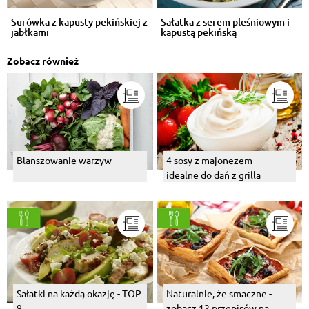
Surówka z kapusty pekińskiej z
Sałatka z serem pleśniowym i
jabłkami
kapustą pekińską
Zobacz również
Blanszowanie warzyw
4 sosy z majonezem –
idealne do dań z grilla
Sałatki na każdą okazję - TOP
Naturalnie, że smaczne -
9
zobacz 12 przepisów na