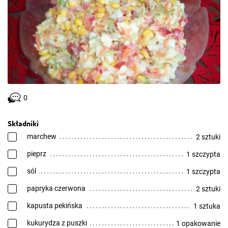
0
Składniki
marchew
2 sztuki
pieprz
1 szczypta
sól
1 szczypta
papryka czerwona
2 sztuki
kapusta pekińska
1 sztuka
kukurydza z puszki
1 opakowanie