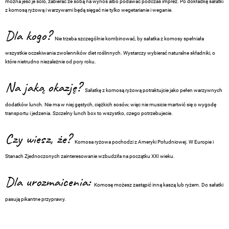
można jeść je solo, zabierać ze sobą na wynos albo podawać podczas imprez. Po dokładkę sałatki
z komosą ryżową i warzywami będą sięgać nie tylko wegetarianie i weganie.
Dla kogo?
Nie trzeba szczególnie kombinować, by sałatka z komosy spełniała
wszystkie oczekiwania zwolenników diet roślinnych. Wystarczy wybierać naturalne składniki, o
które nietrudno niezależnie od pory roku.
Na jaką okazję?
Sałatkę z komosą ryżową potraktujcie jako pełen warzywnych
dodatków lunch. Nie ma w niej gęstych, ciężkich sosów, więc nie musicie martwić się o wygodę
transportu i jedzenia. Szczelny lunch box to wszystko, czego potrzebujecie.
Czy wiesz, że?
Komosa ryżowa pochodzi z Ameryki Południowej. W Europie i
Stanach Zjednoczonych zainteresowanie wzbudziła na początku XXI wieku.
Dla urozmaicenia:
Komosę możesz zastąpić inną kaszą lub ryżem. Do sałatki
pasują pikantne przyprawy.