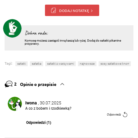
DODAJ NOTATKĘ
Dobra rada:
Komosę możesz zastąpić inną kaszą lub ryżej. Dodaj do sałatki pikantne
przyprawy.
Tagi:
sałatki
sałatka
sałatki z warzywami
najnowsze
sosy sałatkowe knorr
2
Opinie o przepisie
Iwona
, 30.07.2025
A co z bobem i rzodkiewką?
Odpowiedz
Odpowiedzi (1)