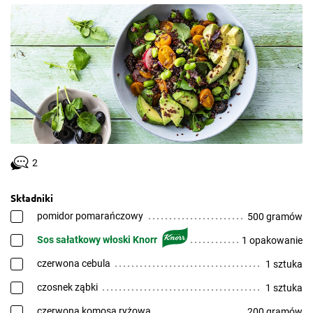
2
Składniki
pomidor pomarańczowy
500 gramów
Sos sałatkowy włoski Knorr
1 opakowanie
czerwona cebula
1 sztuka
czosnek ząbki
1 sztuka
czerwona komosa ryżowa
200 gramów