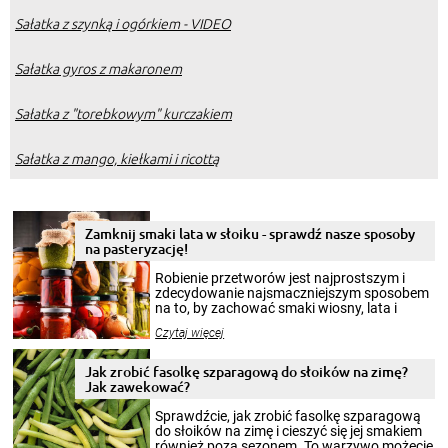
Sałatka z szynką i ogórkiem - VIDEO
Sałatka gyros z makaronem
Sałatka z "torebkowym" kurczakiem
Sałatka z mango, kiełkami i ricottą
Zamknij smaki lata w słoiku - sprawdź nasze sposoby
na pasteryzację!
Robienie przetworów jest najprostszym i
zdecydowanie najsmaczniejszym sposobem
na to, by zachować smaki wiosny, lata i
jesieni na dłużej. Można robić setki zdjęć
Czytaj więcej
krajobrazów, by cieszyć nimi oko w sezonie
zimowym, ale to smaczny posiłek pozwoli w
pełni poczuć atmosferę cieplejszych
Jak zrobić fasolkę szparagową do słoików na zimę?
miesięcy. Przygotowanie słoików ze
Jak zawekować?
smakowitą zawartością musi obejmować
patenty, które pozwolą zachować świeżość
Sprawdźcie, jak zrobić fasolkę szparagową
przetworów.
do słoików na zimę i cieszyć się jej smakiem
również poza sezonem. To warzywo możecie