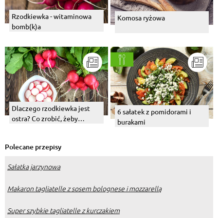
Rzodkiewka - witaminowa
Komosa ryżowa
bomb(k)a
Dlaczego rzodkiewka jest
6 sałatek z pomidorami i
ostra? Co zrobić, żeby
burakami
złagodzić jej smak?
Polecane przepisy
Sałatka jarzynowa
Makaron tagliatelle z sosem bolognese i mozzarellą
Super szybkie tagliatelle z kurczakiem