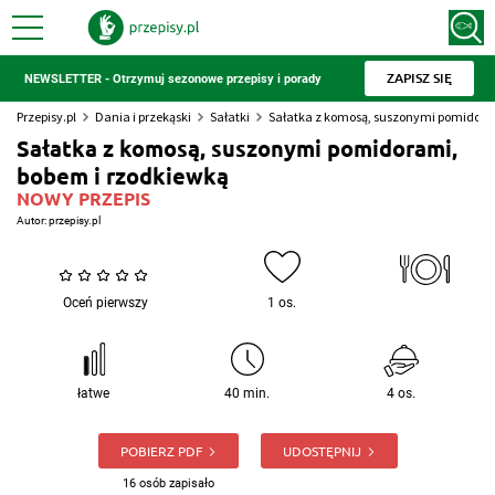
ZAPISZ SIĘ
NEWSLETTER - Otrzymuj sezonowe przepisy i porady
Przepisy.pl
Dania i przekąski
Sałatki
Sałatka z komosą, suszonymi pomidora
Sałatka z komosą, suszonymi pomidorami,
bobem i rzodkiewką
NOWY PRZEPIS
Autor:
przepisy.pl
Oceń pierwszy
1 os.
łatwe
40 min.
4 os.
POBIERZ PDF
UDOSTĘPNIJ
16 osób zapisało