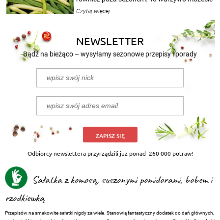
wekować na wiele sposobów. Wykorzystajcie
Czytaj więcej
nasze propozycje!
NEWSLETTER
Bądź na bieżąco – wysyłamy sezonowe przepisy i porady
ZAPISZ SIĘ
Odbiorcy newslettera przyrządzili już ponad
260 000 potraw!
Sałatka z komosą, suszonymi pomidorami, bobem i
rzodkiewką
Przepisów na smakowite sałatki nigdy za wiele. Stanowią fantastyczny dodatek do dań głównych,