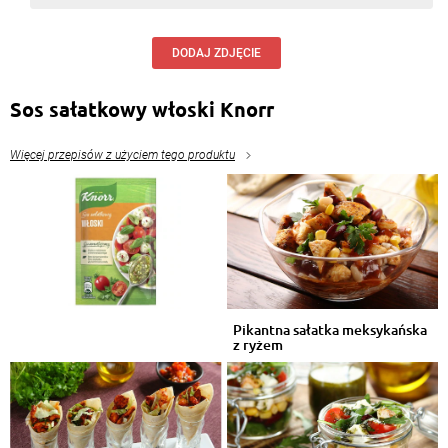
DODAJ ZDJĘCIE
Sos sałatkowy włoski Knorr
Więcej przepisów z użyciem tego produktu
Pikantna sałatka meksykańska
z ryżem