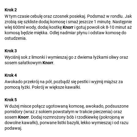
Krok 2
W tym czasie cebulę oraz czosnek posiekaj. Podsmaż w rondlu. Jak
zrobią się szkliste dodaj komosę i smaż jeszcze 1 minutę. Następnie
wlej 600ml wody, dodaj kostkę
Knorr
i gotuj powoli ok 8-10 minut aż
komosą będzie miękka. Odlej nadmiar płynu i odstaw komosę do
ostudzenia.
Krok 3
Wyciśnij sok z limonki i wymieszaj go z dwiema łyżkami oliwy oraz
sosem sałatkowym
Knorr
.
Krok 4
Awokado przekrój na pół, pozbądź się pestki i wyjmij miąższ za
pomocą łyżki. Pokrój w większe kawałki.
Krok 5
W dużej misce połącz ugotowaną komosę, awokado, podsuszone
pomidory (wraz z sokiem powstałym w trakcie pieczenia) oraz
sosem
Knorr
. Dodaj rozmrożony bób i rzodkiewkę (pokrojoną w
dowolne kawałki), porwane listki bazylii, lekko wymieszaj i od razu
podawaj.