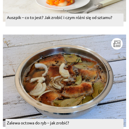
Auszpik – co to jest? Jak zrobić i czym różni się od sztamu?
Zalewa octowa do ryb – jak zrobić?