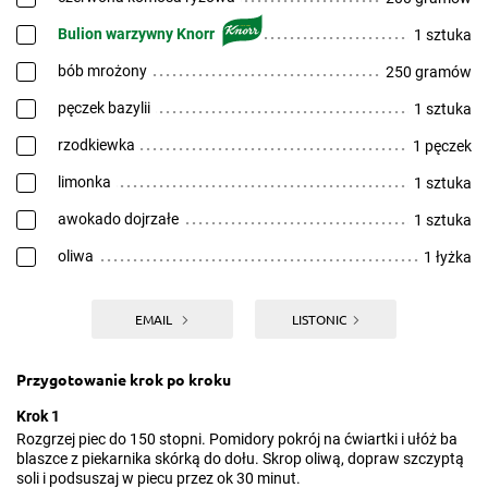
Bulion warzywny Knorr
1 sztuka
bób mrożony
250 gramów
pęczek bazylii
1 sztuka
rzodkiewka
1 pęczek
limonka
1 sztuka
awokado dojrzałe
1 sztuka
oliwa
1 łyżka
EMAIL
LISTONIC
Przygotowanie krok po kroku
Krok 1
Rozgrzej piec do 150 stopni. Pomidory pokrój na ćwiartki i ułóż ba
blaszce z piekarnika skórką do dołu. Skrop oliwą, dopraw szczyptą
soli i podsuszaj w piecu przez ok 30 minut.