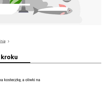
inią
 kroku
na kosteczkę, a oliwki na