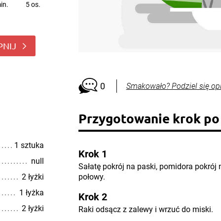
in.
5 os.
PNIJ
0
Smakowało? Podziel się op
Przygotowanie krok po
1 sztuka
Krok 1
null
Sałatę pokrój na paski, pomidora pokrój 
2 łyżki
połowy.
1 łyżka
Krok 2
2 łyżki
Raki odsącz z zalewy i wrzuć do miski.