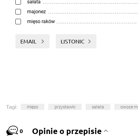
sałata
majonez
mięso raków
EMAIL
LISTONIC
Tagi:
mięso
przystawki
sałata
owoce m
Opinie o przepisie
0