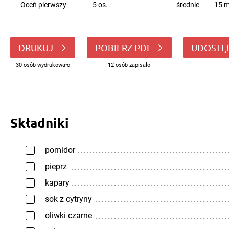
Oceń pierwszy
5 os.
średnie
15 m
DRUKUJ
POBIERZ PDF
UDOSTĘ
30 osób wydrukowało
12 osób zapisało
Składniki
pomidor
pieprz
kapary
sok z cytryny
oliwki czarne