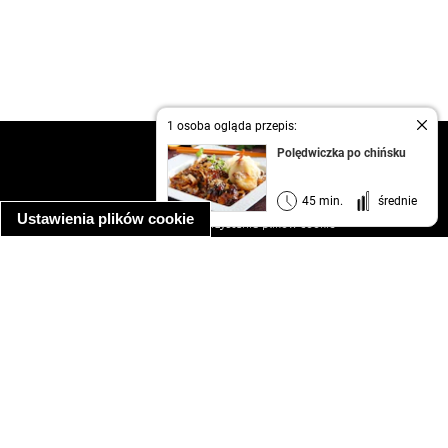
1 osoba ogląda przepis:
kontakt
Polędwiczka po chińsku
regulamin
informacja o prywatności
45 min.
średnie
Ustawienia plików cookie
informacja o wykorzystaniu plików cookie
ułatwienia dostępu
Najpopularniejsze przepisy
spaghetti bolognese
makaron z kurczakiem w sosie śmietanowym
kanapka z indykiem
ratatouille
lahmacun