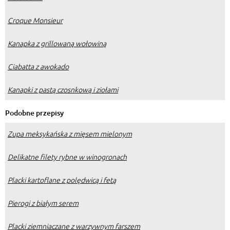
Croque Monsieur
Kanapka z grillowaną wołowiną
Ciabatta z awokado
Kanapki z pastą czosnkową i ziołami
Podobne przepisy
Zupa meksykańska z mięsem mielonym
Delikatne filety rybne w winogronach
Placki kartoflane z polędwicą i fetą
Pierogi z białym serem
Placki ziemniaczane z warzywnym farszem