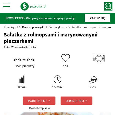
ZAPISZ SIĘ
NEWSLETTER - Otrzymuj sezonowe przepisy i porady
Przepisy.pl
Dania i przekąski
Dania główne
Sałatka z rolmopsami i maryno
Sałatka z rolmopsami i marynowanymi
pieczarkami
Autor:
Wdowińska-Rozbicka
Oceń pierwszy
7 os.
łatwe
15 min.
2 os.
POBIERZ PDF
UDOSTĘPNIJ
15 osób zapisało