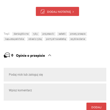
DODAJ NOTATKĘ
Tagi:
dania główne
ryby
przystawki
sałatki
prosty przepis
kapusta pekińska
obiad z rybą
pomysł na sałatkę
szybkie danie
0
Opinie o przepisie
DODAJ