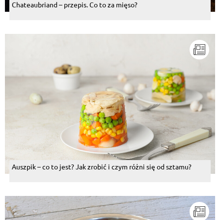
Chateaubriand – przepis. Co to za mięso?
Auszpik – co to jest? Jak zrobić i czym różni się od sztamu?