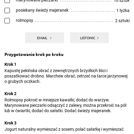
marynowane pieczarki
10 sztuk
posiekany świeży majeranek
1 łyżka
rolmopsy
2 sztuki
EMAIL
LISTONIC
Przygotowanie krok po kroku
Krok 1
Kapustę pekińska obrać z zewnętrznych brzydkich liści i
poszatkować drobno. Marchew obrać, zetrzeć na tarce jarzynowej
o grubych oczkach.
Krok 2
Rolmopsy pokroić w mniejsze kawałki, dodać do warzyw.
Marynowane pieczarki odsączyć z zalewy, można przekroić na pół
lub w ćwiartki, dodać do sałatki. Dodać świeży majeranek.
Krok 3
Jogurt naturalny wymieszać z sosem, polać sałatkę i wymieszać.