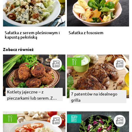
Sałatka z serem pleśniowym i
Sałatka z łososiem
kapustą pekińską
Zobacz również
Kotlety jajeczne – z
7 patentów na idealnego
pieczarkami lub serem. Z
grilla
czym podawać? Przepis