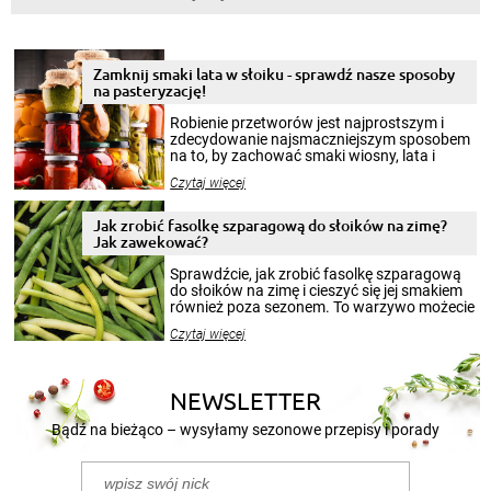
Zamknij smaki lata w słoiku - sprawdź nasze sposoby
na pasteryzację!
Robienie przetworów jest najprostszym i
zdecydowanie najsmaczniejszym sposobem
na to, by zachować smaki wiosny, lata i
jesieni na dłużej. Można robić setki zdjęć
Czytaj więcej
krajobrazów, by cieszyć nimi oko w sezonie
zimowym, ale to smaczny posiłek pozwoli w
pełni poczuć atmosferę cieplejszych
Jak zrobić fasolkę szparagową do słoików na zimę?
miesięcy. Przygotowanie słoików ze
Jak zawekować?
smakowitą zawartością musi obejmować
patenty, które pozwolą zachować świeżość
Sprawdźcie, jak zrobić fasolkę szparagową
przetworów.
do słoików na zimę i cieszyć się jej smakiem
również poza sezonem. To warzywo możecie
wekować na wiele sposobów. Wykorzystajcie
Czytaj więcej
nasze propozycje!
NEWSLETTER
Bądź na bieżąco – wysyłamy sezonowe przepisy i porady