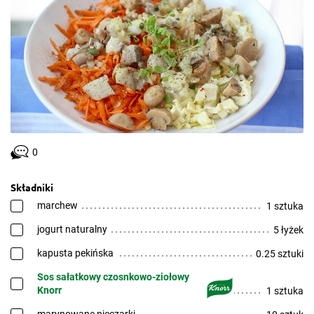
0
Składniki
marchew
1 sztuka
jogurt naturalny
5 łyżek
kapusta pekińska
0.25 sztuki
Sos sałatkowy czosnkowo-ziołowy
Knorr
1 sztuka