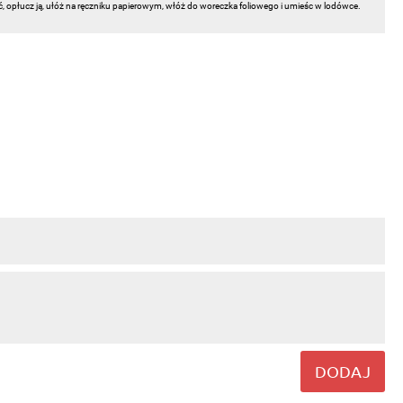
ć, opłucz ją, ułóż na ręczniku papierowym, włóż do woreczka foliowego i umieśc w lodówce.
DODAJ