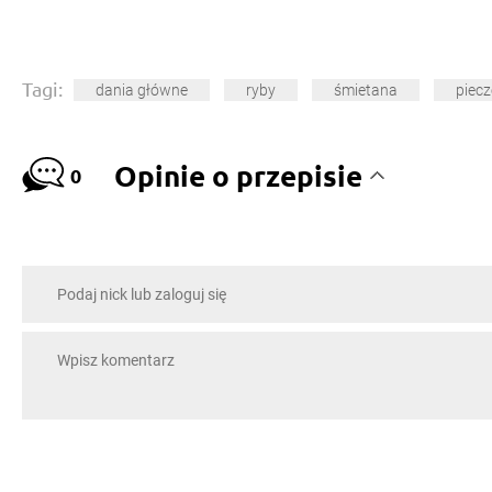
Tagi:
dania główne
ryby
śmietana
piecz
Opinie o przepisie
0