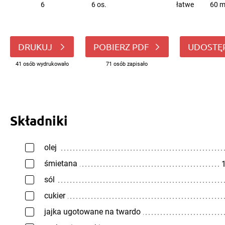
6
6 os.
łatwe
60 m
DRUKUJ
POBIERZ PDF
UDOSTĘ
41 osób wydrukowało
71 osób zapisało
Składniki
olej
śmietana
1
sól
cukier
jajka ugotowane na twardo