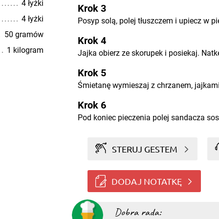
4 łyżki
Krok 3
4 łyżki
Posyp solą, polej tłuszczem i upiecz w pi
50 gramów
Krok 4
1 kilogram
Jajka obierz ze skorupek i posiekaj. Natk
Krok 5
Śmietanę wymieszaj z chrzanem, jajkami 
Krok 6
Pod koniec pieczenia polej sandacza so
STERUJ GESTEM
DODAJ NOTATKĘ
Dobra rada: