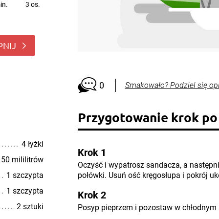
in.
3 os.
PNIJ
0
Smakowało? Podziel się op
Przygotowanie krok po
4 łyżki
Krok 1
50 mililitrów
Oczyść i wypatrosz sandacza, a następni
1 szczypta
połówki. Usuń ość kręgosłupa i pokrój uk
1 szczypta
Krok 2
2 sztuki
Posyp pieprzem i pozostaw w chłodnym 