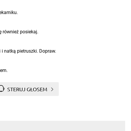
ekarniku.
ę również posiekaj.
i natką pietruszki. Dopraw.
sem.
STERUJ GŁOSEM