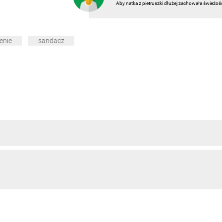
Aby natka z pietruszki dłużej zachowała świeżoś
enie
sandacz