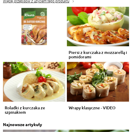
Więcej przepisów z użyciem tego produktu
Piersi z kurczaka z mozzarellą i
pomidorami
Roladki z kurczaka ze
Wrapy klasyczne - VIDEO
szpinakiem
Najnowsze artykuły