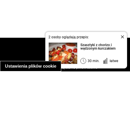
2 osoby oglądają przepis:
Szaszłyki z chorizo i
kontakt
wędzonym kurczakiem
regulamin
informacja o prywatności
30 min.
łatwe
Ustawienia plików cookie
informacja o wykorzystaniu plików cookie
ułatwienia dostępu
Najpopularniejsze przepisy
spaghetti bolognese
makaron z kurczakiem w sosie śmietanowym
kanapka z indykiem
ratatouille
lahmacun