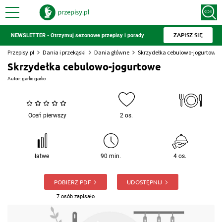
ZAPISZ SIĘ
NEWSLETTER - Otrzymuj sezonowe przepisy i porady
Przepisy.pl
Dania i przekąski
Dania główne
Skrzydełka cebulowo-jogurtowe
Skrzydełka cebulowo-jogurtowe
Autor:
garlic garlic
Oceń pierwszy
2 os.
łatwe
90 min.
4 os.
POBIERZ PDF
UDOSTĘPNIJ
7 osób zapisało