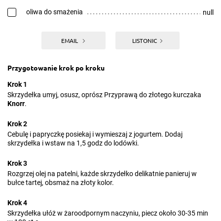
oliwa do smażenia
null
EMAIL
LISTONIC
Przygotowanie krok po kroku
Krok 1
Skrzydełka umyj, osusz, oprósz Przyprawą do złotego kurczaka
Knorr
.
Krok 2
Cebulę i papryczkę posiekaj i wymieszaj z jogurtem. Dodaj
skrzydełka i wstaw na 1,5 godz do lodówki.
Krok 3
Rozgrzej olej na patelni, każde skrzydełko delikatnie panieruj w
bułce tartej, obsmaż na złoty kolor.
Krok 4
Skrzydełka ułóż w żaroodpornym naczyniu, piecz około 30-35 min