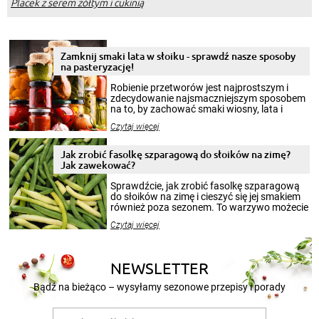
Placek z serem żółtym i cukinią
Zamknij smaki lata w słoiku - sprawdź nasze sposoby
na pasteryzację!
Robienie przetworów jest najprostszym i
zdecydowanie najsmaczniejszym sposobem
na to, by zachować smaki wiosny, lata i
jesieni na dłużej. Można robić setki zdjęć
Czytaj więcej
krajobrazów, by cieszyć nimi oko w sezonie
zimowym, ale to smaczny posiłek pozwoli w
pełni poczuć atmosferę cieplejszych
Jak zrobić fasolkę szparagową do słoików na zimę?
miesięcy. Przygotowanie słoików ze
Jak zawekować?
smakowitą zawartością musi obejmować
patenty, które pozwolą zachować świeżość
Sprawdźcie, jak zrobić fasolkę szparagową
przetworów.
do słoików na zimę i cieszyć się jej smakiem
również poza sezonem. To warzywo możecie
wekować na wiele sposobów. Wykorzystajcie
Czytaj więcej
nasze propozycje!
NEWSLETTER
Bądź na bieżąco – wysyłamy sezonowe przepisy i porady