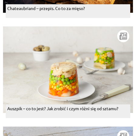
Chateaubriand – przepis. Co to za mięso?
Auszpik – co to jest? Jak zrobić i czym różni się od sztamu?