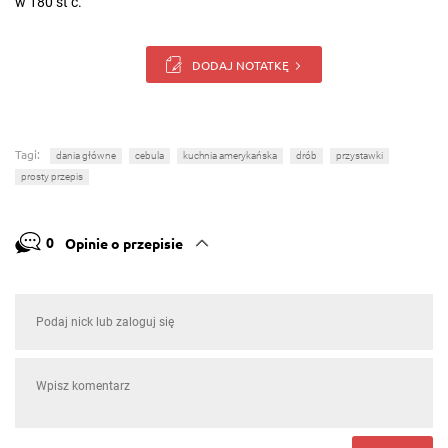
w 180 st c.
DODAJ NOTATKĘ
Tagi:
dania główne
cebula
kuchnia amerykańska
drób
przystawki
prosty przepis
0
Opinie o przepisie