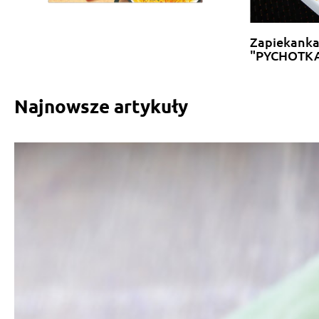
Zapiekank
"PYCHOTK
Najnowsze artykuły