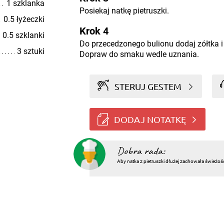
1 szklanka
Posiekaj natkę pietruszki.
0.5 łyżeczki
Krok 4
0.5 szklanki
Do przecedzonego bulionu dodaj zółtka i 
3 sztuki
Dopraw do smaku wedle uznania.
STERUJ GESTEM
DODAJ NOTATKĘ
Dobra rada:
Aby natka z pietruszki dłużej zachowała świeżoś