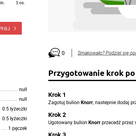
in.
3 os.
PNIJ
0
Smakowało? Podziel się op
Przygotowanie krok po
null
Krok 1
null
Zagotuj bulion
Knorr
, nastepnie dodaj pr
0.5 łyżeczki
Krok 2
0.5 łyżeczki
Ugotowany bulion
Knorr
przecedź przez s
1 pęczek
Krok 3