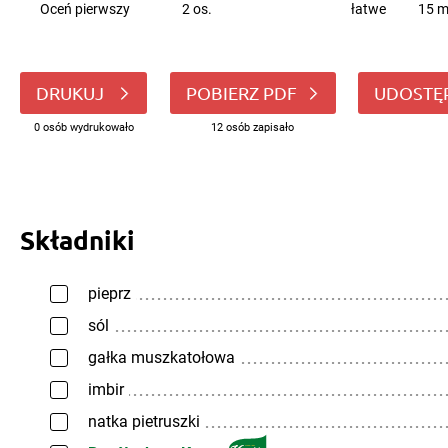
Oceń pierwszy
2 os.
łatwe
15 m
DRUKUJ
POBIERZ PDF
UDOSTĘ
0 osób wydrukowało
12 osób zapisało
Składniki
pieprz
sól
gałka muszkatołowa
imbir
natka pietruszki