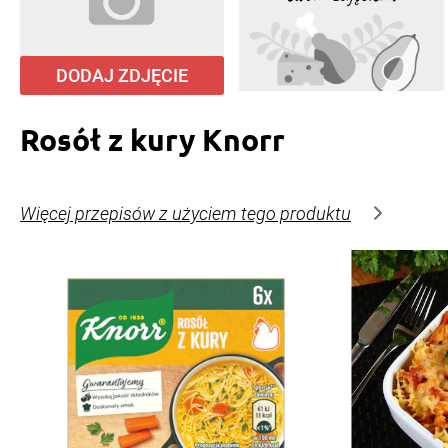
DODAJ ZDJĘCIE
Rosół z kury Knorr
Więcej przepisów z użyciem tego produktu