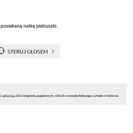
posiekaną natkę pietruszki.
STERUJ GŁOSEM
ć, opłucz ją, ułóż na ręczniku papierowym, włóż do woreczka foliowego i umieśc w lodówce.