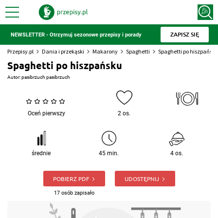
ZAPISZ SIĘ
NEWSLETTER - Otrzymuj sezonowe przepisy i porady
Przepisy.pl
Dania i przekąski
Makarony
Spaghetti
Spaghetti po hiszpańsk
Spaghetti po hiszpańsku
Autor:
pasibrzuch pasibrzuch
Oceń pierwszy
2 os.
średnie
45 min.
4 os.
POBIERZ PDF
UDOSTĘPNIJ
17 osób zapisało