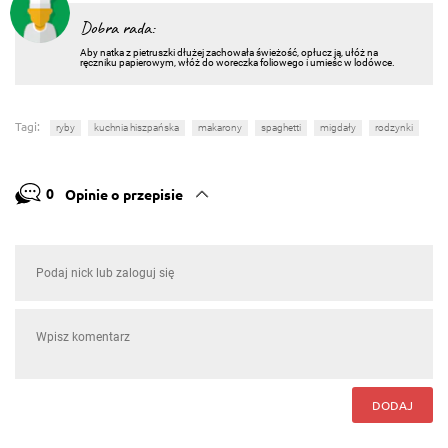
Dobra rada:
Aby natka z pietruszki dłużej zachowała świeżość, opłucz ją, ułóż na
ręczniku papierowym, włóż do woreczka foliowego i umieśc w lodówce.
Tagi:
ryby
kuchnia hiszpańska
makarony
spaghetti
migdały
rodzynki
0
Opinie o przepisie
DODAJ