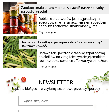
Zamknij smaki lata w słoiku - sprawdź nasze sposoby
na pasteryzację!
Robienie przetworów jest najprostszym i
zdecydowanie najsmaczniejszym sposobem
na to, by zachować smaki wiosny, lata i
jesieni na dłużej. Można robić setki zdjęć
Czytaj więcej
krajobrazów, by cieszyć nimi oko w sezonie
zimowym, ale to smaczny posiłek pozwoli w
pełni poczuć atmosferę cieplejszych
Jak zrobić fasolkę szparagową do słoików na zimę?
miesięcy. Przygotowanie słoików ze
Jak zawekować?
smakowitą zawartością musi obejmować
patenty, które pozwolą zachować świeżość
Sprawdźcie, jak zrobić fasolkę szparagową
przetworów.
do słoików na zimę i cieszyć się jej smakiem
również poza sezonem. To warzywo możecie
wekować na wiele sposobów. Wykorzystajcie
Czytaj więcej
nasze propozycje!
NEWSLETTER
Bądź na bieżąco – wysyłamy sezonowe przepisy i porady