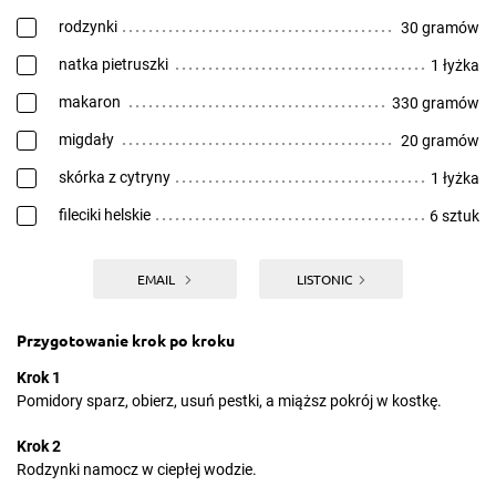
rodzynki
30 gramów
natka pietruszki
1 łyżka
makaron
330 gramów
migdały
20 gramów
skórka z cytryny
1 łyżka
fileciki helskie
6 sztuk
EMAIL
LISTONIC
Przygotowanie krok po kroku
Krok 1
Pomidory sparz, obierz, usuń pestki, a miąższ pokrój w kostkę.
Krok 2
Rodzynki namocz w ciepłej wodzie.