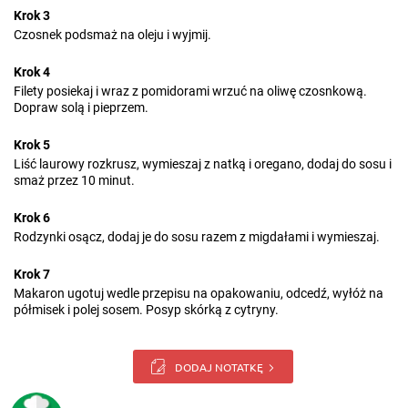
Krok 3
Czosnek podsmaż na oleju i wyjmij.
Krok 4
Filety posiekaj i wraz z pomidorami wrzuć na oliwę czosnkową.
Dopraw solą i pieprzem.
Krok 5
Liść laurowy rozkrusz, wymieszaj z natką i oregano, dodaj do sosu i
smaż przez 10 minut.
Krok 6
Rodzynki osącz, dodaj je do sosu razem z migdałami i wymieszaj.
Krok 7
Makaron ugotuj wedle przepisu na opakowaniu, odcedź, wyłóż na
półmisek i polej sosem. Posyp skórką z cytryny.
DODAJ NOTATKĘ