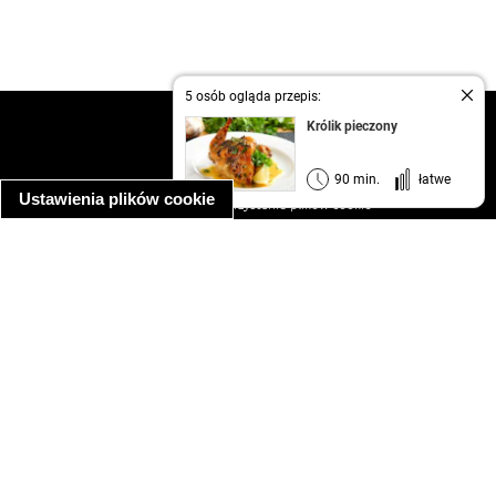
5 osób ogląda przepis:
kontakt
Królik pieczony
regulamin
informacja o prywatności
90 min.
łatwe
Ustawienia plików cookie
informacja o wykorzystaniu plików cookie
ułatwienia dostępu
Najpopularniejsze przepisy
spaghetti bolognese
makaron z kurczakiem w sosie śmietanowym
kanapka z indykiem
ratatouille
lahmacun
mac and cheese