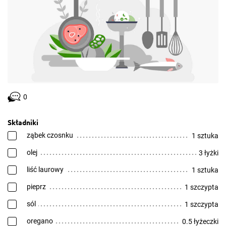
0
Składniki
ząbek czosnku
1 sztuka
olej
3 łyżki
liść laurowy
1 sztuka
pieprz
1 szczypta
sól
1 szczypta
oregano
0.5 łyżeczki