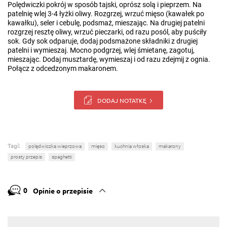
Polędwiczki pokrój w sposób tajski, oprósz solą i pieprzem. Na
patelnię wlej 3-4 łyżki oliwy. Rozgrzej, wrzuć mięso (kawałek po
kawałku), seler i cebulę, podsmaż, mieszając. Na drugiej patelni
rozgrzej resztę oliwy, wrzuć pieczarki, od razu posól, aby puściły
sok. Gdy sok odparuje, dodaj podsmażone składniki z drugiej
patelni i wymieszaj. Mocno podgrzej, wlej śmietanę, zagotuj,
mieszając. Dodaj musztardę, wymieszaj i od razu zdejmij z ognia.
Połącz z odcedzonym makaronem.
DODAJ NOTATKĘ
Tagi:
polędwiczka wieprzowa
mięso
kuchnia włoska
makarony
prosty przepis
spaghetti
0
Opinie o przepisie