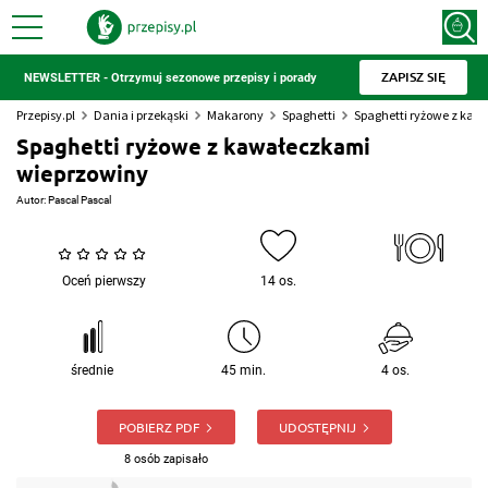
ZAPISZ SIĘ
NEWSLETTER - Otrzymuj sezonowe przepisy i porady
Przepisy.pl
Dania i przekąski
Makarony
Spaghetti
Spaghetti ryżowe z ka
Spaghetti ryżowe z kawałeczkami
wieprzowiny
Autor:
Pascal Pascal
Oceń pierwszy
14 os.
średnie
45 min.
4 os.
POBIERZ PDF
UDOSTĘPNIJ
8 osób zapisało