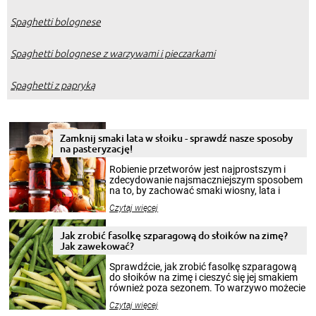
Spaghetti bolognese
Spaghetti bolognese z warzywami i pieczarkami
Spaghetti z papryką
Zamknij smaki lata w słoiku - sprawdź nasze sposoby
na pasteryzację!
Robienie przetworów jest najprostszym i
zdecydowanie najsmaczniejszym sposobem
na to, by zachować smaki wiosny, lata i
jesieni na dłużej. Można robić setki zdjęć
Czytaj więcej
krajobrazów, by cieszyć nimi oko w sezonie
zimowym, ale to smaczny posiłek pozwoli w
pełni poczuć atmosferę cieplejszych
Jak zrobić fasolkę szparagową do słoików na zimę?
miesięcy. Przygotowanie słoików ze
Jak zawekować?
smakowitą zawartością musi obejmować
patenty, które pozwolą zachować świeżość
Sprawdźcie, jak zrobić fasolkę szparagową
przetworów.
do słoików na zimę i cieszyć się jej smakiem
również poza sezonem. To warzywo możecie
wekować na wiele sposobów. Wykorzystajcie
Czytaj więcej
nasze propozycje!