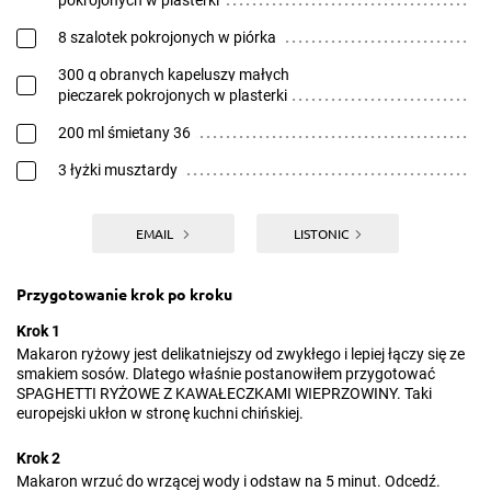
pokrojonych w plasterki
8 szalotek pokrojonych w piórka
300 g obranych kapeluszy małych
pieczarek pokrojonych w plasterki
200 ml śmietany 36
3 łyżki musztardy
EMAIL
LISTONIC
Przygotowanie krok po kroku
Krok 1
Makaron ryżowy jest delikatniejszy od zwykłego i lepiej łączy się ze
smakiem sosów. Dlatego właśnie postanowiłem przygotować
SPAGHETTI RYŻOWE Z KAWAŁECZKAMI WIEPRZOWINY. Taki
europejski ukłon w stronę kuchni chińskiej.
Krok 2
Makaron wrzuć do wrzącej wody i odstaw na 5 minut. Odcedź.