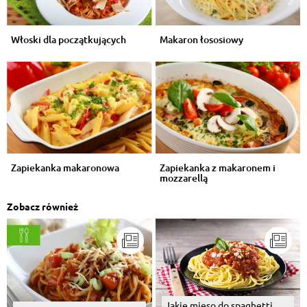
Włoski dla początkujących
Makaron łososiowy
Zapiekanka makaronowa
Zapiekanka z makaronem i
mozzarellą
Zobacz również
Jakie mięso do spaghetti