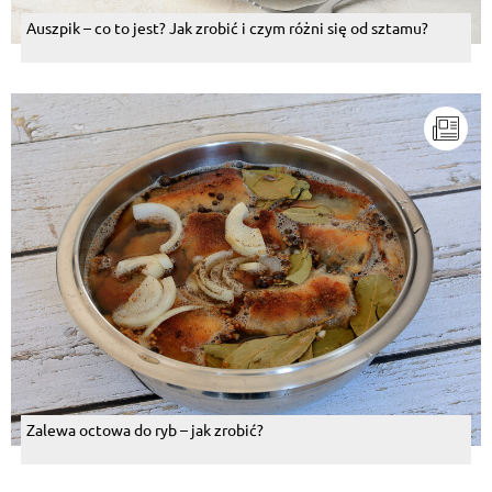
Auszpik – co to jest? Jak zrobić i czym różni się od sztamu?
Zalewa octowa do ryb – jak zrobić?