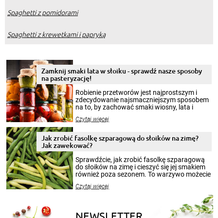
Spaghetti z pomidorami
Spaghetti z krewetkami i papryką
Zamknij smaki lata w słoiku - sprawdź nasze sposoby
na pasteryzację!
Robienie przetworów jest najprostszym i
zdecydowanie najsmaczniejszym sposobem
na to, by zachować smaki wiosny, lata i
jesieni na dłużej. Można robić setki zdjęć
Czytaj więcej
krajobrazów, by cieszyć nimi oko w sezonie
zimowym, ale to smaczny posiłek pozwoli w
pełni poczuć atmosferę cieplejszych
Jak zrobić fasolkę szparagową do słoików na zimę?
miesięcy. Przygotowanie słoików ze
Jak zawekować?
smakowitą zawartością musi obejmować
patenty, które pozwolą zachować świeżość
Sprawdźcie, jak zrobić fasolkę szparagową
przetworów.
do słoików na zimę i cieszyć się jej smakiem
również poza sezonem. To warzywo możecie
wekować na wiele sposobów. Wykorzystajcie
Czytaj więcej
nasze propozycje!
NEWSLETTER