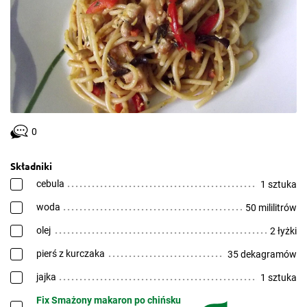
0
Składniki
cebula
1 sztuka
woda
50 mililitrów
olej
2 łyżki
pierś z kurczaka
35 dekagramów
jajka
1 sztuka
Fix Smażony makaron po chińsku