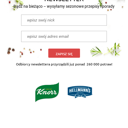
Bądź na bieżąco – wysyłamy sezonowe przepisy i porady
ZAPISZ SIĘ
Odbiorcy newslettera przyrządzili już ponad
260 000 potraw!