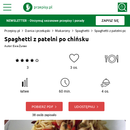
ZAPISZ SIĘ
NEWSLETTER - Otrzymuj sezonowe przepisy i porady
Przepisy.pl
Dania i przekąski
Makarony
Spaghetti
Spaghetti z patelni po c
Spaghetti z patelni po chińsku
Autor:
Ewa Żuraw
3
3 os.
łatwe
60 min.
4 os.
POBIERZ PDF
UDOSTĘPNIJ
38 osób zapisało