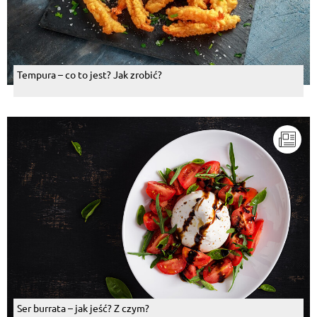
Tempura – co to jest? Jak zrobić?
Ser burrata – jak jeść? Z czym?