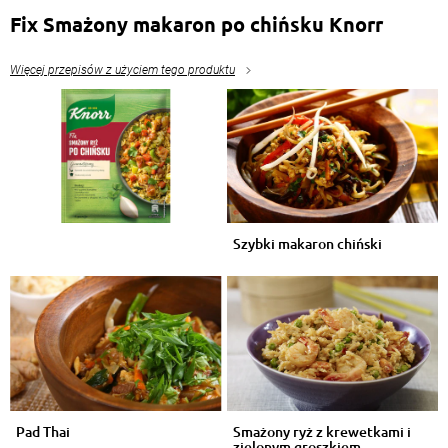
Fix Smażony makaron po chińsku Knorr
Więcej przepisów z użyciem tego produktu
Szybki makaron chiński
Pad Thai
Smażony ryż z krewetkami i
zielonym groszkiem