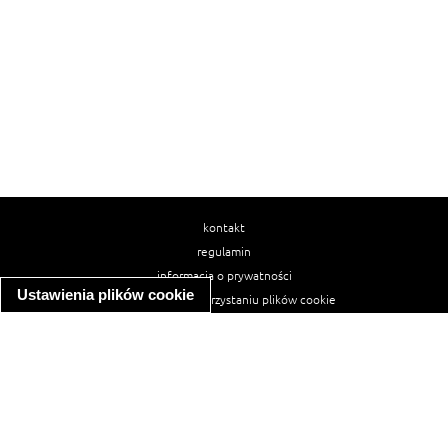
kontakt
regulamin
informacja o prywatności
Ustawienia plików cookie
informacja o wykorzystaniu plików cookie
ułatwienia dostępu
Najpopularniejsze przepisy
spaghetti bolognese
makaron z kurczakiem w sosie śmietanowym