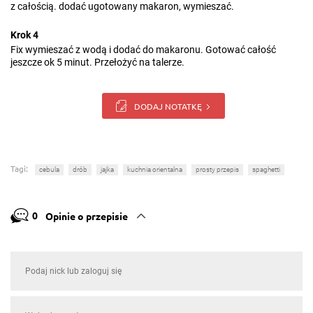
z całością. dodać ugotowany makaron, wymieszać.
Krok 4
Fix wymieszać z wodą i dodać do makaronu. Gotować całość
jeszcze ok 5 minut. Przełożyć na talerze.
DODAJ NOTATKĘ
Tagi:
cebula
drób
jajka
kuchnia orientalna
prosty przepis
spaghetti
0
Opinie o przepisie