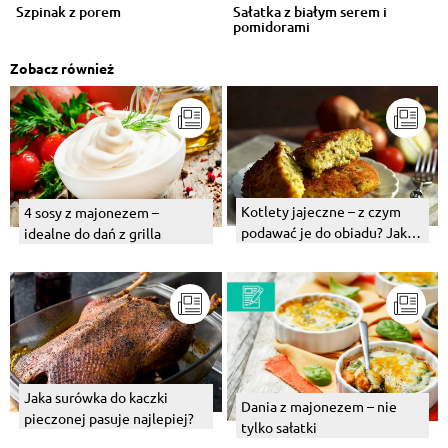
Szpinak z porem
Sałatka z białym serem i
pomidorami
Zobacz również
Kotlety jajeczne – z czym
4 sosy z majonezem –
podawać je do obiadu? Jaka
idealne do dań z grilla
surówka najlepiej pasuje?
Jaka surówka do kaczki
Dania z majonezem – nie
pieczonej pasuje najlepiej?
tylko sałatki