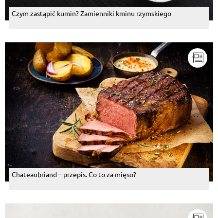
Czym zastąpić kumin? Zamienniki kminu rzymskiego
Chateaubriand – przepis. Co to za mięso?