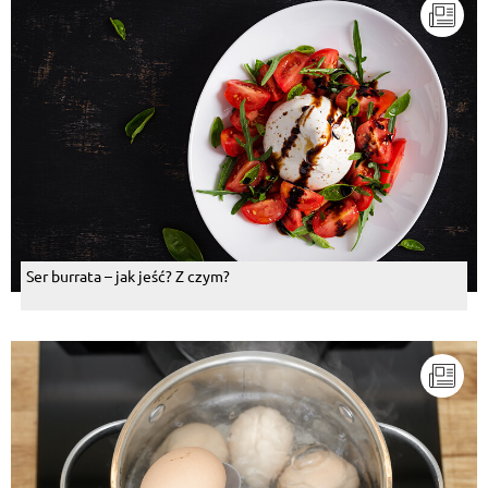
Ser burrata – jak jeść? Z czym?