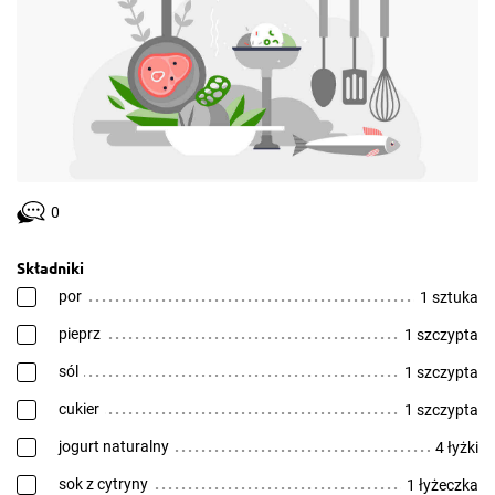
0
Składniki
por
1 sztuka
pieprz
1 szczypta
sól
1 szczypta
cukier
1 szczypta
jogurt naturalny
4 łyżki
sok z cytryny
1 łyżeczka