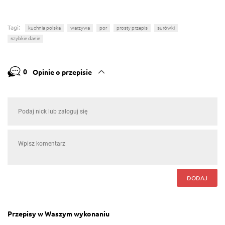
Tagi:
kuchnia polska
warzywa
por
prosty przepis
surówki
szybkie danie
0
Opinie o przepisie
DODAJ
Przepisy w Waszym wykonaniu