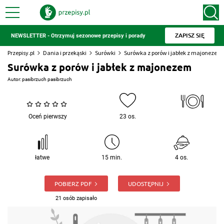
ZAPISZ SIĘ
NEWSLETTER - Otrzymuj sezonowe przepisy i porady
Przepisy.pl
Dania i przekąski
Surówki
Surówka z porów i jabłek z majonezem
Surówka z porów i jabłek z majonezem
Autor:
pasibrzuch pasibrzuch
Oceń pierwszy
23 os.
łatwe
15 min.
4 os.
POBIERZ PDF
UDOSTĘPNIJ
21 osób zapisało