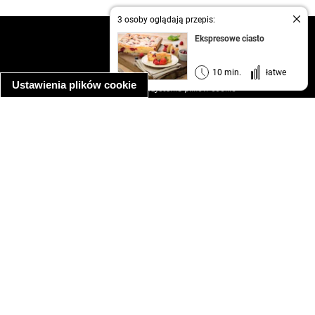
3 osoby oglądają przepis:
kontakt
Ekspresowe ciasto
regulamin
informacja o prywatności
10 min.
łatwe
Ustawienia plików cookie
informacja o wykorzystaniu plików cookie
ułatwienia dostępu
Najpopularniejsze przepisy
spaghetti bolognese
makaron z kurczakiem w sosie śmietanowym
kanapka z indykiem
ratatouille
lahmacun
mac and cheese
zupa minestrone
cannelloni ze szpinakiem i ricottą