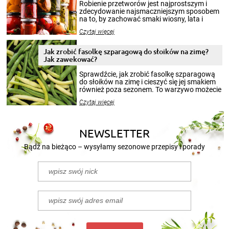
Robienie przetworów jest najprostszym i
zdecydowanie najsmaczniejszym sposobem
na to, by zachować smaki wiosny, lata i
jesieni na dłużej. Można robić setki zdjęć
Czytaj więcej
krajobrazów, by cieszyć nimi oko w sezonie
zimowym, ale to smaczny posiłek pozwoli w
pełni poczuć atmosferę cieplejszych
Jak zrobić fasolkę szparagową do słoików na zimę?
miesięcy. Przygotowanie słoików ze
Jak zawekować?
smakowitą zawartością musi obejmować
patenty, które pozwolą zachować świeżość
Sprawdźcie, jak zrobić fasolkę szparagową
przetworów.
do słoików na zimę i cieszyć się jej smakiem
również poza sezonem. To warzywo możecie
wekować na wiele sposobów. Wykorzystajcie
Czytaj więcej
nasze propozycje!
NEWSLETTER
Bądź na bieżąco – wysyłamy sezonowe przepisy i porady