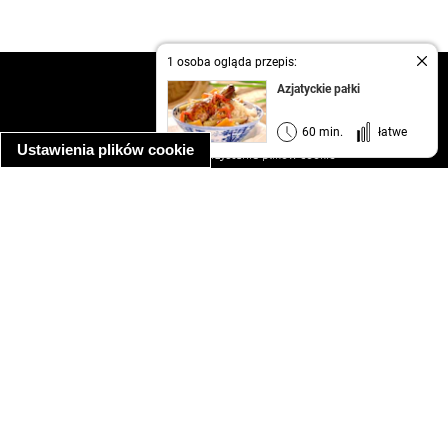
1 osoba ogląda przepis:
kontakt
Azjatyckie pałki
regulamin
informacja o prywatności
60 min.
łatwe
Ustawienia plików cookie
informacja o wykorzystaniu plików cookie
ułatwienia dostępu
Najpopularniejsze przepisy
spaghetti bolognese
makaron z kurczakiem w sosie śmietanowym
kanapka z indykiem
ratatouille
lahmacun
mac and cheese
zupa minestrone