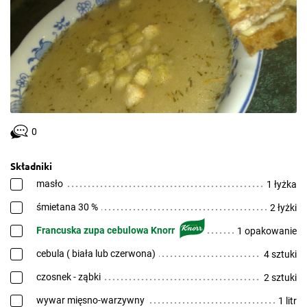
0
Składniki
masło
1 łyżka
śmietana 30 %
2 łyżki
Francuska zupa cebulowa Knorr
1 opakowanie
cebula ( biała lub czerwona)
4 sztuki
czosnek - ząbki
2 sztuki
wywar mięsno-warzywny
1 litr