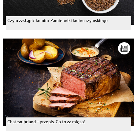
Czym zastąpić kumin? Zamienniki kminu rzymskiego
Chateaubriand – przepis. Co to za mięso?