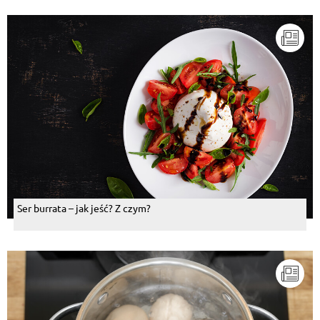
Ser burrata – jak jeść? Z czym?