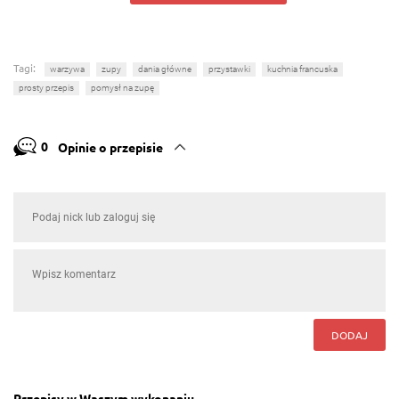
Tagi:
warzywa
zupy
dania główne
przystawki
kuchnia francuska
prosty przepis
pomysł na zupę
0
Opinie o przepisie
DODAJ
Przepisy w Waszym wykonaniu