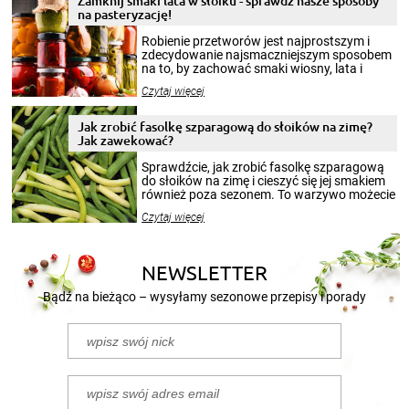
Zamknij smaki lata w słoiku - sprawdź nasze sposoby
na pasteryzację!
Robienie przetworów jest najprostszym i
zdecydowanie najsmaczniejszym sposobem
na to, by zachować smaki wiosny, lata i
jesieni na dłużej. Można robić setki zdjęć
Czytaj więcej
krajobrazów, by cieszyć nimi oko w sezonie
zimowym, ale to smaczny posiłek pozwoli w
pełni poczuć atmosferę cieplejszych
Jak zrobić fasolkę szparagową do słoików na zimę?
miesięcy. Przygotowanie słoików ze
Jak zawekować?
smakowitą zawartością musi obejmować
patenty, które pozwolą zachować świeżość
Sprawdźcie, jak zrobić fasolkę szparagową
przetworów.
do słoików na zimę i cieszyć się jej smakiem
również poza sezonem. To warzywo możecie
wekować na wiele sposobów. Wykorzystajcie
Czytaj więcej
nasze propozycje!
NEWSLETTER
Bądź na bieżąco – wysyłamy sezonowe przepisy i porady