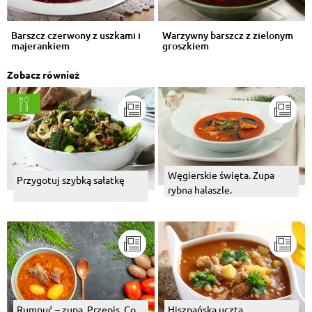
Barszcz czerwony z uszkami i
Warzywny barszcz z zielonym
majerankiem
groszkiem
Zobacz również
Węgierskie święta. Zupa
Przygotuj szybką sałatkę
rybna halaszle.
Rumpuć – zupa. Przepis. Co
Hiszpańska uczta