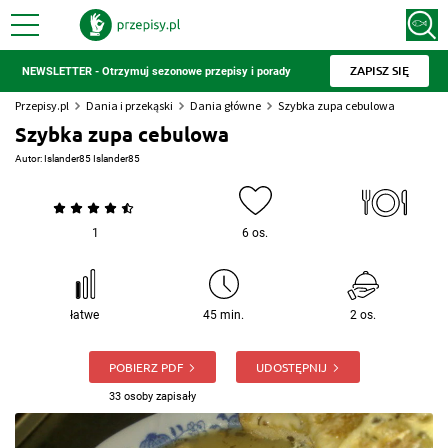
ZAPISZ SIĘ
NEWSLETTER - Otrzymuj sezonowe przepisy i porady
Przepisy.pl
Dania i przekąski
Dania główne
Szybka zupa cebulowa
Szybka zupa cebulowa
Autor:
Islander85 Islander85
1
6 os.
łatwe
45 min.
2 os.
POBIERZ PDF
UDOSTĘPNIJ
33 osoby zapisały