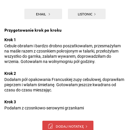
EMAIL
LISTONIC
Przygotowanie krok po kroku
Krok 1
Cebule obrałam i bardzo drobno poszatkowałam, przesmażyłam
na maśle razem z czosnkiem pokrojonym w talarki, przełożyłam
wszystko do garnka, zalałam wywarem, doprowadziłam do
wrzenia. Gotowałam na wolnymogniu pół godziny.
Krok 2
Dodałam pół opakowania Francuskiej zupy cebulowej, doprawiłam
pieprzem i wlałam śmietanę. Gotowałam jeszcze kwadrans od
czasu do czasu mieszając.
Krok 3
Podałam z czosnkowo-serowymi grzankami
DODAJ NOTATKĘ