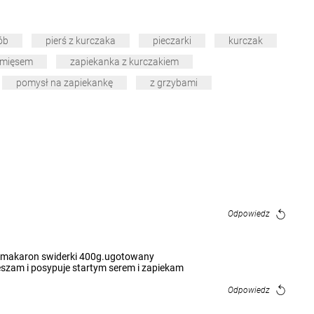
ób
pierś z kurczaka
pieczarki
kurczak
 mięsem
zapiekanka z kurczakiem
pomysł na zapiekankę
z grzybami
Odpowiedz
m makaron swiderki 400g.ugotowany
szam i posypuje startym serem i zapiekam
Odpowiedz