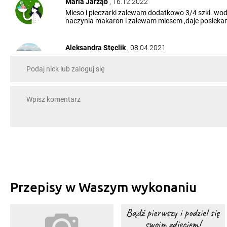
Maria Jarząb
, 16.12.2022
Mieso i pieczarki zalewam dodatkowo 3/4 szkl. w
naczynia makaron i zalewam miesem ,daje posiekana
Aleksandra Stęclik
, 08.04.2021
dobre
Kasper Kornak
, 14.02.2021
super, to moje pierwsze danie co sam zrobiłem i ba
Marta Pogroszewska
, 29.08.2020
Bardzo smaczna zapiekanka i następnym razem z 
Bożena Banach
, 09.06.2020
pychotka
Przepisy w Waszym wykonaniu
sirGrzesio
, 19.03.2020
świetne proste i smaczne