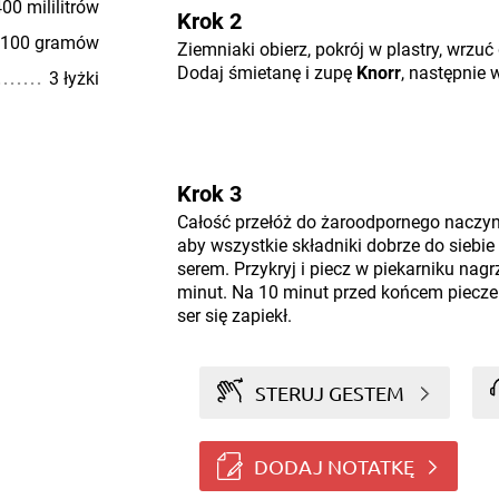
00 mililitrów
Krok 2
100 gramów
Ziemniaki obierz, pokrój w plastry, wrzuć
Dodaj śmietanę i zupę
Knorr
, następnie 
3 łyżki
Krok 3
Całość przełóż do żaroodpornego naczynia
aby wszystkie składniki dobrze do siebie
serem. Przykryj i piecz w piekarniku na
minut. Na 10 minut przed końcem pieczen
ser się zapiekł.
STERUJ GESTEM
DODAJ NOTATKĘ