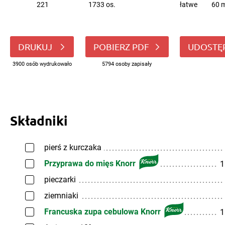
221
1733 os.
łatwe
60 m
DRUKUJ
POBIERZ PDF
UDOSTĘ
3900 osób wydrukowało
5794 osoby zapisały
Składniki
pierś z kurczaka
Przyprawa do mięs Knorr
1
pieczarki
ziemniaki
Francuska zupa cebulowa Knorr
1