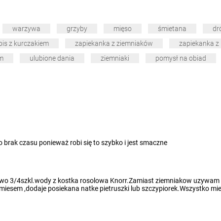
warzywa
grzyby
mięso
śmietana
dr
pis z kurczakiem
zapiekanka z ziemniaków
zapiekanka z
em
ulubione dania
ziemniaki
pomysł na obiad
 brak czasu ponieważ robi się to szybko i jest smaczne
kowo 3/4szkl.wody z kostka rosolowa Knorr.Zamiast ziemniakow uzywa
esem ,dodaje posiekana natke pietruszki lub szczypiorek.Wszystko mie