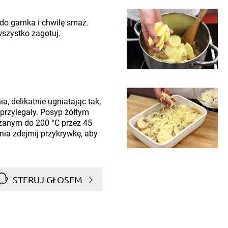
 do garnka i chwilę smaż.
wszystko zagotuj.
, delikatnie ugniatając tak,
 przylegały. Posyp żółtym
grzanym do 200 °C przez 45
ia zdejmij przykrywkę, aby
STERUJ GŁOSEM