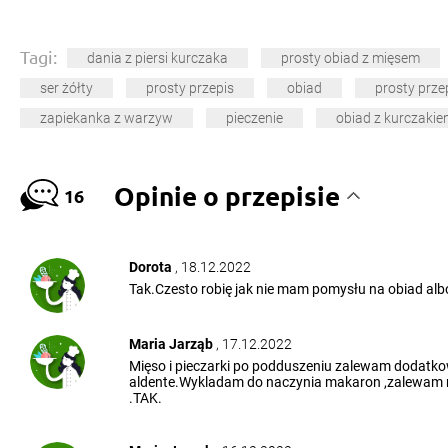
Tagi:
dania z piersi kurczaka
prosty obiad z mięsem
ser żółty
prosty przepis
obiad
prosty prze
zapiekanka z warzyw
pieczenie
obiad z kurczaki
Opinie o przepisie
16
Dorota
, 18.12.2022
Tak.Czesto robię jak nie mam pomysłu na obiad albo
Maria Jarząb
, 17.12.2022
Mięso i pieczarki po podduszeniu zalewam dodat
aldente.Wykladam do naczynia makaron ,zalewam mi
.TAK.