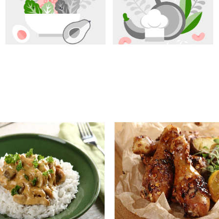
isie na opakowaniu
 GOTOWANIA , ALE W PIEKARNIKU 60 MIN. NA 200 STOPNI.PYCHOTA . 
 bo twardawe są tak to super