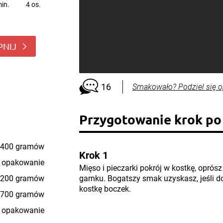
in.
4 os.
PNIJ
16
Smakowało? Podziel się o
Przygotowanie krok po
400 gramów
Krok 1
 opakowanie
Mięso i pieczarki pokrój w kostkę, opró
200 gramów
garnku. Bogatszy smak uzyskasz, jeśli 
kostkę boczek.
700 gramów
 opakowanie