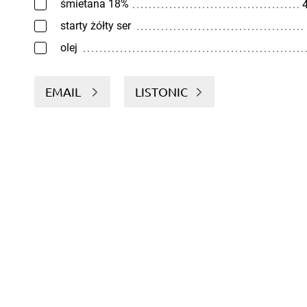
śmietana 18%
4
starty żółty ser
olej
EMAIL
LISTONIC