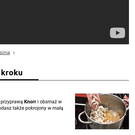
pinią
 kroku
sz przyprawą
Knorr
i obsmaż w
dodasz także pokrojony w małą