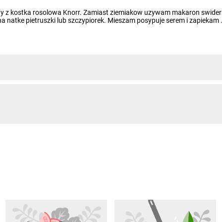
ody z kostka rosolowa Knorr. Zamiast ziemiakow uzywam makaron swide
 natke pietruszki lub szczypiorek. Mieszam posypuje serem i zapiekam 
rdzo dobre, dodajcie boczku będzie super
pewnością dodam boczek i coś pikantnego