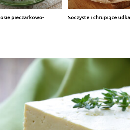
je chwilkę gotuje ... wychodzi super
sosie pieczarkowo-
Soczyste i chrupiące udk
twarde
ziemniaki.