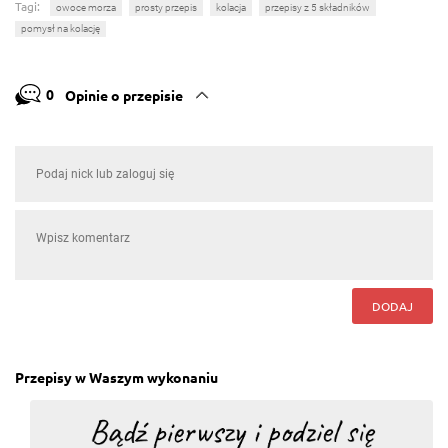
Tagi:
owoce morza
prosty przepis
kolacja
przepisy z 5 składników
pomysł na kolację
0
Opinie o przepisie
DODAJ
Przepisy w Waszym wykonaniu