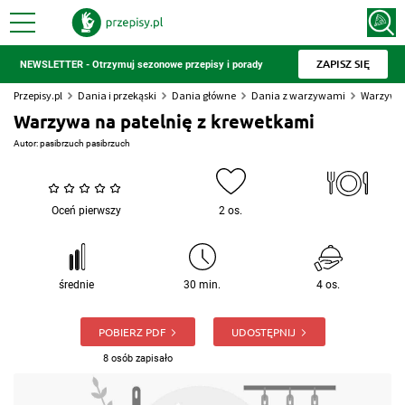
ZAPISZ SIĘ
NEWSLETTER - Otrzymuj sezonowe przepisy i porady
Przepisy.pl
Dania i przekąski
Dania główne
Dania z warzywami
Warzywa 
Warzywa na patelnię z krewetkami
Autor:
pasibrzuch pasibrzuch
Oceń pierwszy
2 os.
średnie
30 min.
4 os.
POBIERZ PDF
UDOSTĘPNIJ
8 osób zapisało