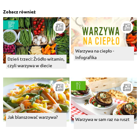
Zobacz również
Warzywa na ciepło -
Infografika
Dzień trzeci: Źródło witamin,
czyli warzywa w diecie
Jak blanszować warzywa?
Warzywa w sam raz na ruszt