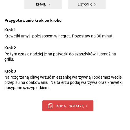
EMAIL
LISTONIC
Przygotowanie krok po kroku
Krok 1
Krewetki umyj i polej sosem winegret. Pozostaw na 30 minut.
Krok 2
Po tym czasie nadziej je na patyczki do szaszłyków i usmaż na
grillu.
Krok 3
Na rozgrzaną oliwę wrzuć mieszankę warzywną i podsmaż wedle
przepisu na opakowaniu. Na talerzu podaj warzywa oraz krewetki
posypane szczypiorkiem.
DODAJ NOTATKĘ