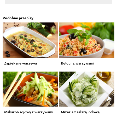
Podobne przepisy
Zapiekane warzywa
Bulgur z warzywami
Makaron sojowy z warzywami
Mizeria z sałatą lodową