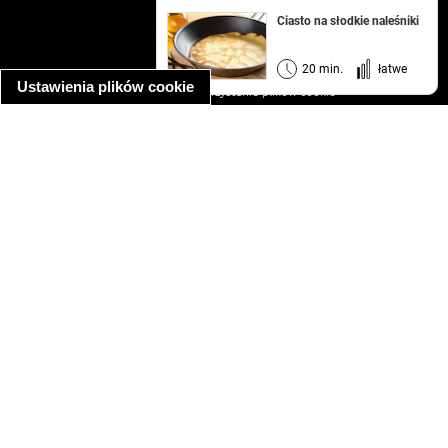
kontakt
Ciasto na słodkie naleśniki
regulamin
informacja o prywatności
20 min.
łatwe
Ustawienia plików cookie
informacja o wykorzystaniu plików cookie
ułatwienia dostępu
Najpopularniejsze przepisy
spaghetti bolognese
makaron z kurczakiem w sosie śmietanowym
kanapka z indykiem
ratatouille
lahmacun
mac and cheese
zupa minestrone
cannelloni ze szpinakiem i ricottą
spaghetti przepisy
makaron z kurczakiem