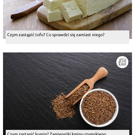
Czym zastąpić tofu? Co sprawdzi się zamiast niego?
Czym zastąpić kumin? Zamienniki kminu rzymskiego