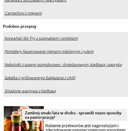
Cannelloni z mięsem
Podobne przepisy
Koreański Stir Fry z szpinakiem i omletem
Pomidory faszerowane mięsem mielonym i ryżem
Naleśniki z sosem pomidorowo - śmietanowym, kiełbasą i papryką
Sałatka z grillowanego bakłażana z chilli
Smażone warzywa z kiełbasą
Zamknij smaki lata w słoiku - sprawdź nasze sposoby
na pasteryzację!
Robienie przetworów jest najprostszym i
zdecydowanie najsmaczniejszym sposobem