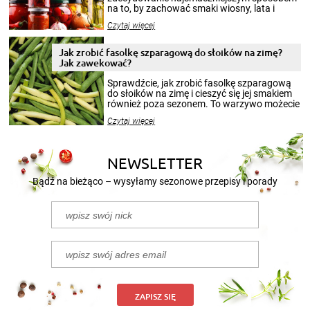
na to, by zachować smaki wiosny, lata i
jesieni na dłużej. Można robić setki zdjęć
Czytaj więcej
krajobrazów, by cieszyć nimi oko w sezonie
zimowym, ale to smaczny posiłek pozwoli w
pełni poczuć atmosferę cieplejszych
Jak zrobić fasolkę szparagową do słoików na zimę?
miesięcy. Przygotowanie słoików ze
Jak zawekować?
smakowitą zawartością musi obejmować
patenty, które pozwolą zachować świeżość
Sprawdźcie, jak zrobić fasolkę szparagową
przetworów.
do słoików na zimę i cieszyć się jej smakiem
również poza sezonem. To warzywo możecie
wekować na wiele sposobów. Wykorzystajcie
Czytaj więcej
nasze propozycje!
NEWSLETTER
Bądź na bieżąco – wysyłamy sezonowe przepisy i porady
ZAPISZ SIĘ