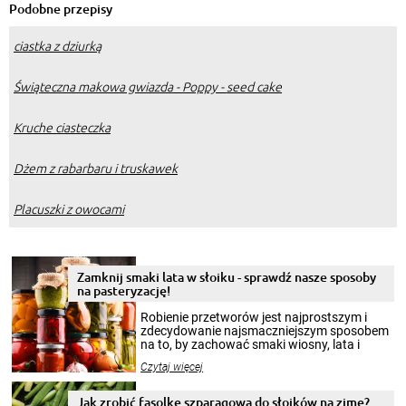
Podobne przepisy
ciastka z dziurką
Świąteczna makowa gwiazda - Poppy - seed cake
Kruche ciasteczka
Dżem z rabarbaru i truskawek
Placuszki z owocami
Zamknij smaki lata w słoiku - sprawdź nasze sposoby
na pasteryzację!
Robienie przetworów jest najprostszym i
zdecydowanie najsmaczniejszym sposobem
na to, by zachować smaki wiosny, lata i
jesieni na dłużej. Można robić setki zdjęć
Czytaj więcej
krajobrazów, by cieszyć nimi oko w sezonie
zimowym, ale to smaczny posiłek pozwoli w
pełni poczuć atmosferę cieplejszych
Jak zrobić fasolkę szparagową do słoików na zimę?