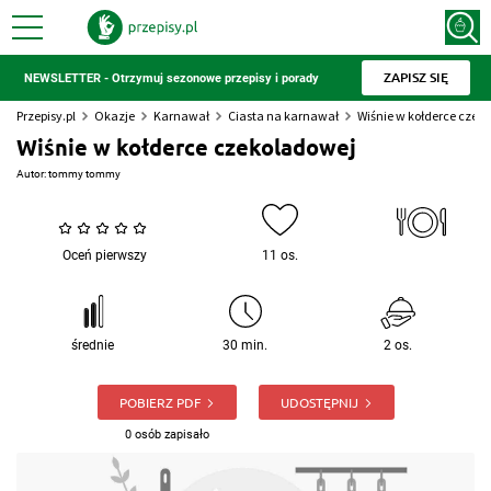
ZAPISZ SIĘ
NEWSLETTER - Otrzymuj sezonowe przepisy i porady
Przepisy.pl
Okazje
Karnawał
Ciasta na karnawał
Wiśnie w kołderce czek
Wiśnie w kołderce czekoladowej
Autor:
tommy tommy
Oceń pierwszy
11 os.
średnie
30 min.
2 os.
POBIERZ PDF
UDOSTĘPNIJ
0 osób zapisało