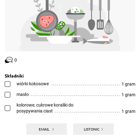
0
Składniki
wiórki kokosowe
1 gram
masło
1 gram
kolorowe, cukrowe koraliki do
posypywania ciast
1 gram
EMAIL
LISTONIC