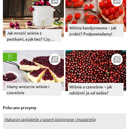
Wiśnie kandyzowane – jak
Jak mrozić wiśnie z
zrobić? Podpowiadamy!
pestkami, a jak bez? Czy
można to robić?
Mamy wreszcie wiśnie i
Wiśnie a czereśnie – jak
czereśnie
odróżnić je od siebie?
Polecane przepisy
Makaron tagliatelle z sosem bolognese i mozzarellą