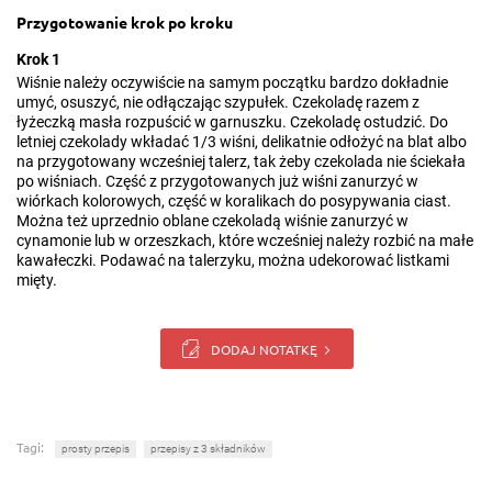
Przygotowanie krok po kroku
Krok 1
Wiśnie należy oczywiście na samym początku bardzo dokładnie
umyć, osuszyć, nie odłączając szypułek. Czekoladę razem z
łyżeczką masła rozpuścić w garnuszku. Czekoladę ostudzić. Do
letniej czekolady wkładać 1/3 wiśni, delikatnie odłożyć na blat albo
na przygotowany wcześniej talerz, tak żeby czekolada nie ściekała
po wiśniach. Część z przygotowanych już wiśni zanurzyć w
wiórkach kolorowych, część w koralikach do posypywania ciast.
Można też uprzednio oblane czekoladą wiśnie zanurzyć w
cynamonie lub w orzeszkach, które wcześniej należy rozbić na małe
kawałeczki. Podawać na talerzyku, można udekorować listkami
mięty.
DODAJ NOTATKĘ
Tagi:
prosty przepis
przepisy z 3 składników