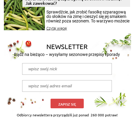
miesięcy. Przygotowanie słoików ze
Jak zawekować?
smakowitą zawartością musi obejmować
patenty, które pozwolą zachować świeżość
Sprawdźcie, jak zrobić fasolkę szparagową
przetworów.
do słoików na zimę i cieszyć się jej smakiem
również poza sezonem. To warzywo możecie
wekować na wiele sposobów. Wykorzystajcie
Czytaj więcej
nasze propozycje!
NEWSLETTER
Bądź na bieżąco – wysyłamy sezonowe przepisy i porady
ZAPISZ SIĘ
Odbiorcy newslettera przyrządzili już ponad
260 000 potraw!