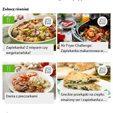
żółtym - VID...
Zobacz również
Air Fryer Challenge:
Zapiekanka? Z mięsem czy
Zapiekanka makaronowa w
wegetariańska?
20 minut? Sprawdzamy, czy
to działa!
Greckie przekąski na ciepło:
Dania z pieczarkami
smażony ser i zapiekanka z
fetą, szpinakiem i ciastem
filo