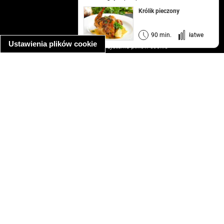
kontakt
Królik pieczony
regulamin
informacja o prywatności
90 min.
łatwe
Ustawienia plików cookie
informacja o wykorzystaniu plików cookie
ułatwienia dostępu
Najpopularniejsze przepisy
spaghetti bolognese
makaron z kurczakiem w sosie śmietanowym
kanapka z indykiem
ratatouille
lahmacun
mac and cheese
zupa minestrone
cannelloni ze szpinakiem i ricottą
spaghetti przepisy
makaron z kurczakiem