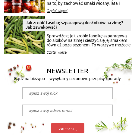
na to, by zachować smaki wiosny, lata i
jesieni na dłużej. Można robić setki zdjęć
Czytaj więcej
krajobrazów, by cieszyć nimi oko w sezonie
zimowym, ale to smaczny posiłek pozwoli w
pełni poczuć atmosferę cieplejszych
Jak zrobić fasolkę szparagową do słoików na zimę?
miesięcy. Przygotowanie słoików ze
Jak zawekować?
smakowitą zawartością musi obejmować
patenty, które pozwolą zachować świeżość
Sprawdźcie, jak zrobić fasolkę szparagową
przetworów.
do słoików na zimę i cieszyć się jej smakiem
również poza sezonem. To warzywo możecie
wekować na wiele sposobów. Wykorzystajcie
Czytaj więcej
nasze propozycje!
NEWSLETTER
Bądź na bieżąco – wysyłamy sezonowe przepisy i porady
ZAPISZ SIĘ