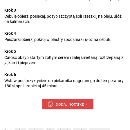
Krok 3
Cebulę obierz, posiekaj, posyp szczyptą soli i zeszklij na oleju, ułóż
na kalmarach.
Krok 4
Pieczarki obierz, pokrój w plastry i podsmaż i ułóż na cebuli.
Krok 5
Całość obsyp startym żółtym serem i zalej śmietaną roztrzepaną z
jajkami i pieprzem.
Krok 6
Wstaw pod przykryciem do piekarnika nagrzanego do temperatury
180 stopni i zapiekaj 45 minut.
DODAJ NOTATKĘ