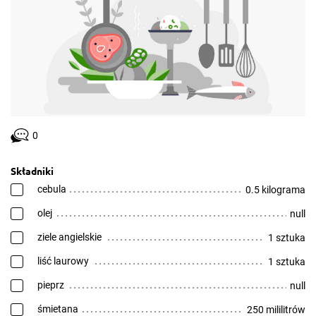
0
Składniki
cebula
0.5 kilograma
olej
null
ziele angielskie
1 sztuka
liść laurowy
1 sztuka
pieprz
null
śmietana
250 mililitrów