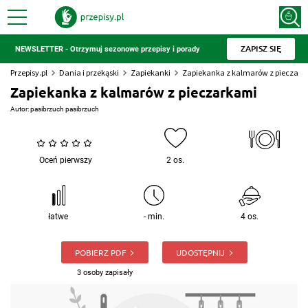
ZAPISZ SIĘ
NEWSLETTER - Otrzymuj sezonowe przepisy i porady
Przepisy.pl
Dania i przekąski
Zapiekanki
Zapiekanka z kalmarów z pieczark
Zapiekanka z kalmarów z pieczarkami
Autor:
pasibrzuch pasibrzuch
Oceń pierwszy
2 os.
łatwe
- min.
4 os.
POBIERZ PDF
UDOSTĘPNIJ
3 osoby zapisały