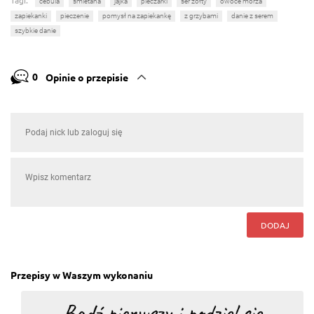
Tagi:
cebula
śmietana
jajka
pieczarki
ser żółty
owoce morza
zapiekanki
pieczenie
pomysł na zapiekankę
z grzybami
danie z serem
szybkie danie
0
Opinie o przepisie
DODAJ
Przepisy w Waszym wykonaniu