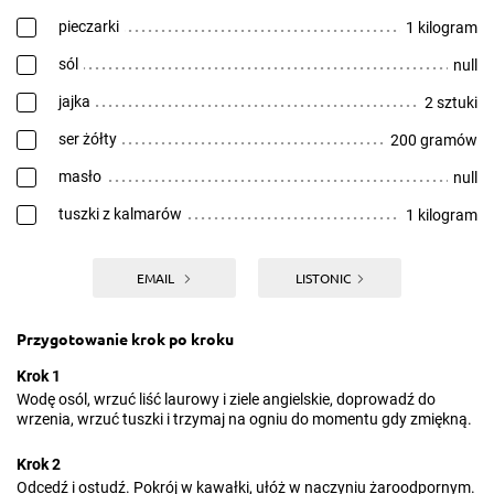
pieczarki
1 kilogram
sól
null
jajka
2 sztuki
ser żółty
200 gramów
masło
null
tuszki z kalmarów
1 kilogram
EMAIL
LISTONIC
Przygotowanie krok po kroku
Krok 1
Wodę osól, wrzuć liść laurowy i ziele angielskie, doprowadź do
wrzenia, wrzuć tuszki i trzymaj na ogniu do momentu gdy zmiękną.
Krok 2
Odcedź i ostudź. Pokrój w kawałki, ułóż w naczyniu żaroodpornym.