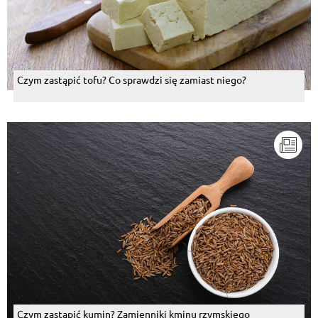
Czym zastąpić tofu? Co sprawdzi się zamiast niego?
Czym zastąpić kumin? Zamienniki kminu rzymskiego