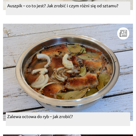
Auszpik – co to jest? Jak zrobić i czym różni się od sztamu?
Zalewa octowa do ryb – jak zrobić?