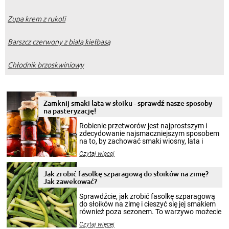
Zupa krem z rukoli
Barszcz czerwony z białą kiełbasą
Chłodnik brzoskwiniowy
Zamknij smaki lata w słoiku - sprawdź nasze sposoby
na pasteryzację!
Robienie przetworów jest najprostszym i
zdecydowanie najsmaczniejszym sposobem
na to, by zachować smaki wiosny, lata i
jesieni na dłużej. Można robić setki zdjęć
Czytaj więcej
krajobrazów, by cieszyć nimi oko w sezonie
zimowym, ale to smaczny posiłek pozwoli w
pełni poczuć atmosferę cieplejszych
Jak zrobić fasolkę szparagową do słoików na zimę?
miesięcy. Przygotowanie słoików ze
Jak zawekować?
smakowitą zawartością musi obejmować
patenty, które pozwolą zachować świeżość
Sprawdźcie, jak zrobić fasolkę szparagową
przetworów.
do słoików na zimę i cieszyć się jej smakiem
również poza sezonem. To warzywo możecie
wekować na wiele sposobów. Wykorzystajcie
Czytaj więcej
nasze propozycje!