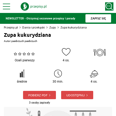
ZAPISZ SIĘ
NEWSLETTER - Otrzymuj sezonowe przepisy i porady
Przepisy.pl
Dania i przekąski
Zupy
Zupa kukurydziana
Zupa kukurydziana
Autor:
pasibrzuch pasibrzuch
Oceń pierwszy
4 os.
średnie
30 min.
4 os.
POBIERZ PDF
UDOSTĘPNIJ
3 osoby zapisały