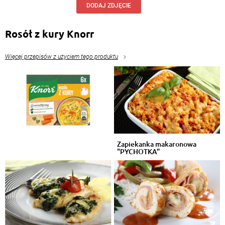
DODAJ ZDJĘCIE
Rosół z kury Knorr
Więcej przepisów z użyciem tego produktu
Zapiekanka makaronowa
"PYCHOTKA"