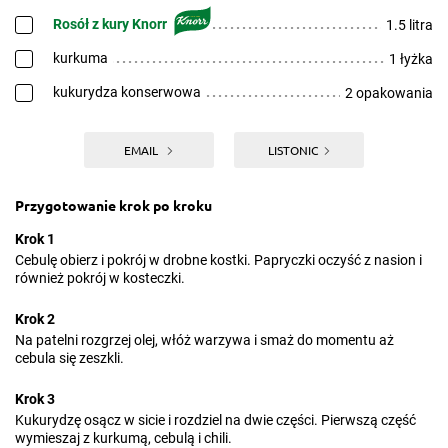
Rosół z kury Knorr
1.5 litra
kurkuma
1 łyżka
kukurydza konserwowa
2 opakowania
EMAIL
LISTONIC
Przygotowanie krok po kroku
Krok 1
Cebulę obierz i pokrój w drobne kostki. Papryczki oczyść z nasion i
również pokrój w kosteczki.
Krok 2
Na patelni rozgrzej olej, włóż warzywa i smaż do momentu aż
cebula się zeszkli.
Krok 3
Kukurydzę osącz w sicie i rozdziel na dwie części. Pierwszą część
wymieszaj z kurkumą, cebulą i chili.