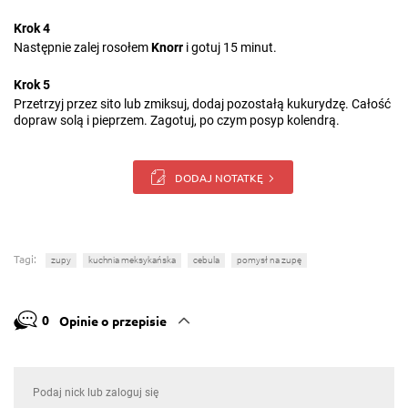
Krok 4
Następnie zalej rosołem
Knorr
i gotuj 15 minut.
Krok 5
Przetrzyj przez sito lub zmiksuj, dodaj pozostałą kukurydzę. Całość
dopraw solą i pieprzem. Zagotuj, po czym posyp kolendrą.
DODAJ NOTATKĘ
Tagi:
zupy
kuchnia meksykańska
cebula
pomysł na zupę
0
Opinie o przepisie