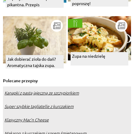
poproszę!
pikantna. Przepis
Zupa na niedzielę
Jak dobierać zioła do dań?
Aromatyczna tajska zupa.
Polecane przepisy
Kanapki z pastą jajeczną ze szczypiorkiem
Super szybkie tagliatelle z kurczakiem
Klasyczny Mac’n Cheese
Makaron z kurczakiem i sosem śmietanowym