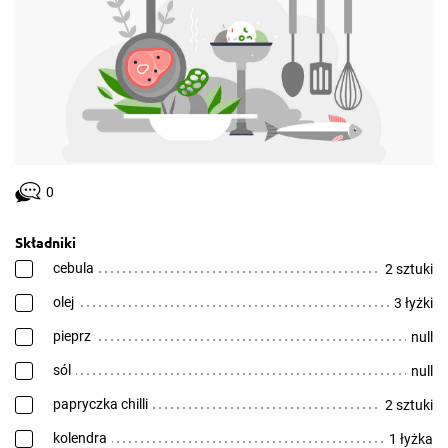
0
Składniki
cebula
2 sztuki
olej
3 łyżki
pieprz
null
sól
null
papryczka chilli
2 sztuki
kolendra
1 łyżka