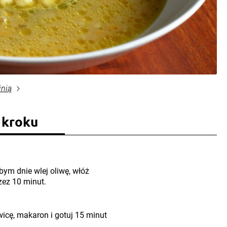
inią
 kroku
bym dnie wlej oliwę, włóż
zez 10 minut.
ewicę, makaron i gotuj 15 minut