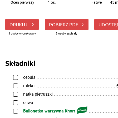
Oceń pierwszy
1 os.
łatwe
45 m
DRUKUJ
POBIERZ PDF
UDOSTĘ
3 osoby wydrukowały
3 osoby zapisały
Składniki
cebula
mleko
5
natka pietruszki
oliwa
Bulionetka warzywna Knorr