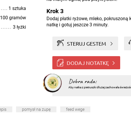
1 sztuka
Krok 3
100 gramów
Dodaj płatki ryżowe, mleko, pokruszoną
natkę i gotuj jeszcze 3 minuty.
3 łyżki
STERUJ GESTEM
DODAJ NOTATKĘ
Dobra rada:
Aby natka z pietruszki dłużej zachowała świeżoś
epis
pomysł na zupę
feed wege