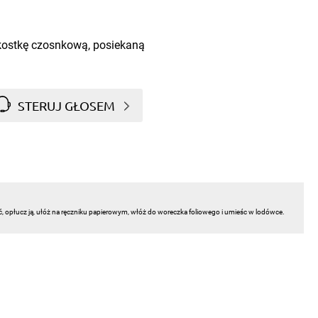
 kostkę czosnkową, posiekaną
STERUJ GŁOSEM
ć, opłucz ją, ułóż na ręczniku papierowym, włóż do woreczka foliowego i umieśc w lodówce.