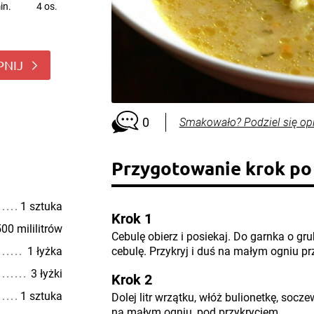
in.
4 os.
PNIJ
0
Smakowało? Podziel się op
Przygotowanie krok po
1 sztuka
Krok 1
00 mililitrów
Cebulę obierz i posiekaj. Do garnka o gru
1 łyżka
cebulę. Przykryj i duś na małym ogniu pr
3 łyżki
Krok 2
1 sztuka
Dolej litr wrzątku, włóż bulionetkę, socz
na małym ogniu, pod przykryciem.